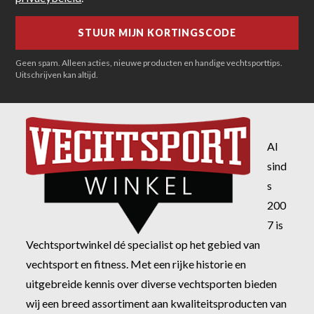
Geen spam. Alleen acties, nieuwe producten en handige vechtsporttips.
Uitschrijven kan altijd.
Al
sind
s
200
7 is
Vechtsportwinkel dé specialist op het gebied van
vechtsport en fitness. Met een rijke historie en
uitgebreide kennis over diverse vechtsporten bieden
wij een breed assortiment aan kwaliteitsproducten van