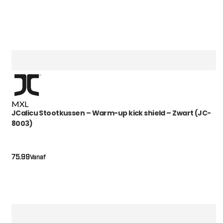
M
XL
JCalicu Stootkussen – Warm-up kick shield – Zwart (JC-
8003)
75.99
Vanaf