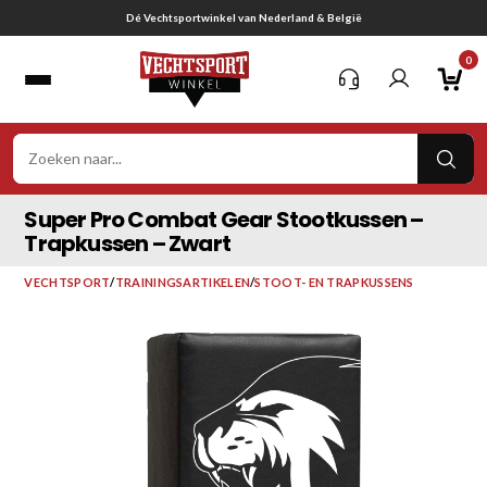
Ga
Gratis verzending vanaf € 75,-
naar
0
inhoud
VER
ZOE
Super Pro Combat Gear Stootkussen –
Trapkussen – Zwart
VECHTSPORT
/
TRAININGSARTIKELEN
/
STOOT- EN TRAPKUSSENS