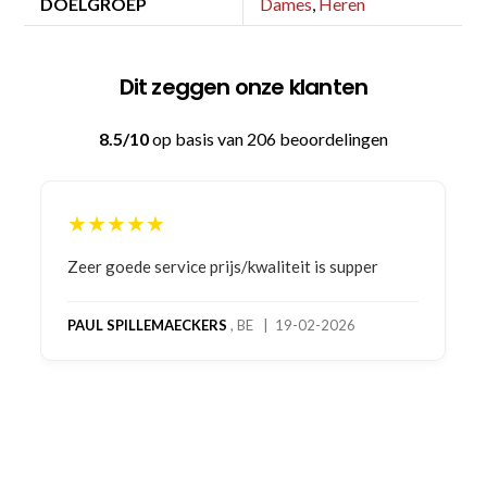
DOELGROEP
Dames
,
Heren
Dit zeggen onze klanten
8.5/10
op basis van 206 beoordelingen
★★★★★
Bestelling gedaan vanwege goede prijzen en
product! Telefonisch contact gehad en 1e deel
bestelling al ontvangen met gifts, waardoor je
oog merkt voor echte service. Nu nog wachten
op deel 2 en kickboksen maar!
MC MAASTRICHT
, NL | 11-02-2026