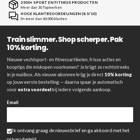
2500+ SPORT EN FITNESS PRODUCTEN
Meer dan 30 Topmerken
HOGE KLANTBEOORDELINGEN (8.5/10)
En meer dan 40.000 klanten
Train slimmer. Shop scherper. Pak
10% korting.
Nieuwe vechtsport- en fitnessartikelen, frisse acties en
kooptips die miskopen voorkomen? Je krijgt ze rechtstreeks
in je mailbox. Als nieuwe abonnee krijg je direct
10% korting
op jouw eerste bestelling — daarna spaar je automatisch
voor
extra voordeel
bij iedere volgende aankoop.
Email
Ik ontvang graag de nieuwsbrief en ga akkoord met het
privacybeleid
.