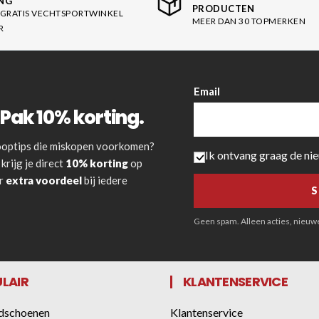
NG
PRODUCTEN
GRATIS VECHTSPORTWINKEL
MEER DAN 30 TOPMERKEN
R
Email
Pak 10% korting.
 kooptips die miskopen voorkomen?
Ik ontvang graag de ni
krijg je direct
10% korting
op
or
extra voordeel
bij iedere
Geen spam. Alleen acties, nieuwe 
LAIR
KLANTENSERVICE
dschoenen
Klantenservice