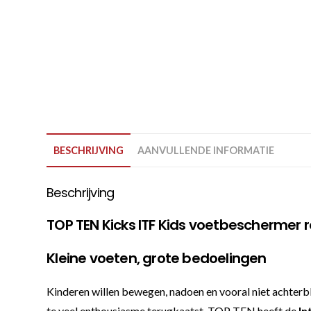
BESCHRIJVING
AANVULLENDE INFORMATIE
Beschrijving
TOP TEN Kicks ITF Kids voetbeschermer 
Kleine voeten, grote bedoelingen
Kinderen willen bewegen, nadoen en vooral niet achterbli
te veel enthousiasme terugkaatst. TOP TEN heeft de
In