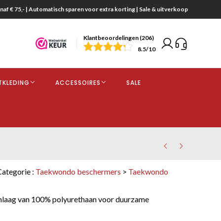
naf € 75,- | Automatisch sparen voor extra korting | Sale & uitverkoop
Klantbeoordelingen (206)
end
8.5
/10
opdracht
TKLEDING
ACCESSOIRES
SALE
kjes
Categorie :
Taekwondo beschermers
>
Taekwondo
nlaag van 100% polyurethaan voor duurzame