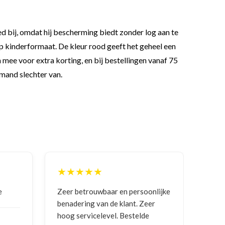
ed bij, omdat hij bescherming biedt zonder log aan te
op kinderformaat. De kleur rood geeft het geheel een
h mee voor extra korting, en bij bestellingen vanaf 75
mand slechter van.
★★★★★
★
e
Zeer betrouwbaar en persoonlijke
Goed
benadering van de klant. Zeer
ontv
hoog servicelevel. Bestelde