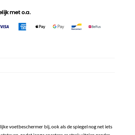
ijk met o.a.
ijke voetbeschermer bij, ook als de spiegel nog net iets
aatstaven, zodat jonge sporters er strak uitzien zonder