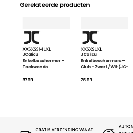
Gerelateerde producten
XXS
XS
S
M
L
XL
XXS
XS
L
XL
JCalicu
JCalicu
Enkelbeschermer –
Enkelbeschermers –
Taekwondo
Club – Zwart / Wit (JC-
voetbeschermers –
CL-1010)
Wit (JC-1010)
37.99
26.99
AUTOM
GRATIS VERZENDING VANAF