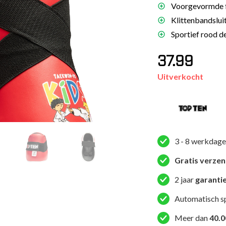
Voorgevormde fo
es
Klittenbandsluit
schoenen
Sportief rood d
gsartikelen
37.99
ingsmateriaal
Uitverkocht
pen
n trapkussens
sens en pads
3 - 8 werkdage
Gratis verze
2 jaar
garanti
Automatisch s
Meer dan
40.0