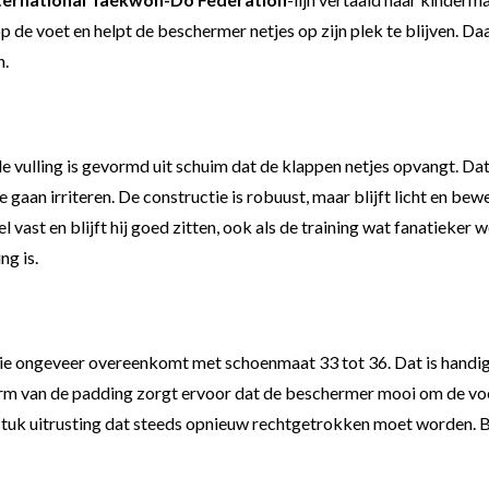
de voet en helpt de beschermer netjes op zijn plek te blijven. Daa
n.
l de vulling is gevormd uit schuim dat de klappen netjes opvangt.
gaan irriteren. De constructie is robuust, maar blijft licht en bewe
el vast en blijft hij goed zitten, ook als de training wat fanatieke
ng is.
e ongeveer overeenkomt met schoenmaat 33 tot 36. Dat is handig,
rm van de padding zorgt ervoor dat de beschermer mooi om de voet v
d stuk uitrusting dat steeds opnieuw rechtgetrokken moet worden. Bi