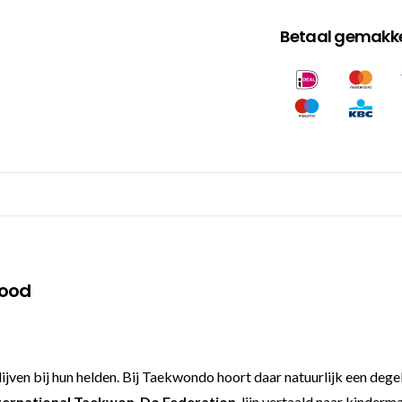
Betaal gemakkel
rood
jven bij hun helden. Bij Taekwondo hoort daar natuurlijk een degel
ternational Taekwon-Do Federation
-lijn vertaald naar kinderm