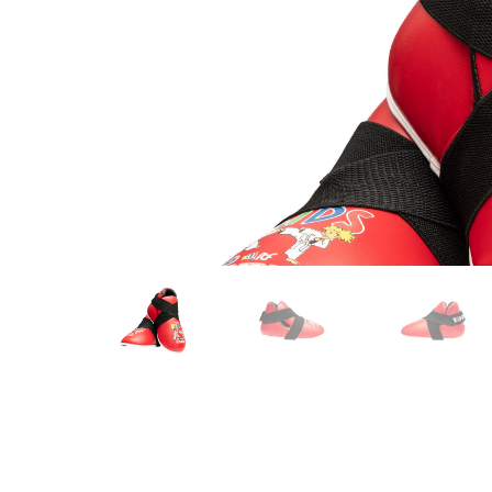
Karate
Voor dam
Zakhand
Taekwondo
Trainin
Brazilian Jiu jitsu
Bokszak
Bevestig
Krav Maga
bokszak
Bokspop
Stoot- e
Stootkus