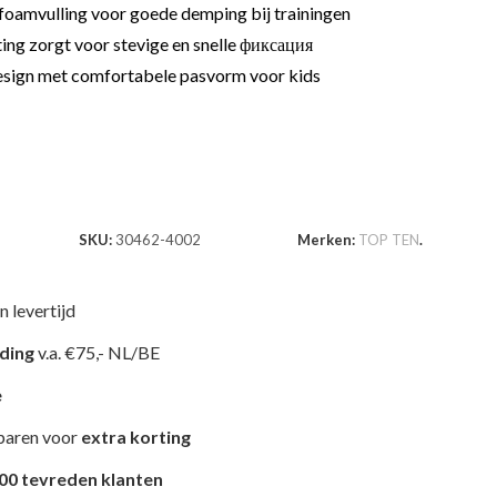
amvulling voor goede demping bij trainingen
ing zorgt voor stevige en snelle фиксация
esign met comfortabele pasvorm voor kids
SKU:
30462-4002
Merken:
TOP TEN
.
n levertijd
nding
v.a. €75,- NL/BE
e
paren voor
extra korting
00 tevreden klanten