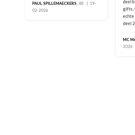
deel 
PAUL SPILLEMAECKERS
, BE | 19-
gifts
02-2026
-
echte
deel 
MC M
2026