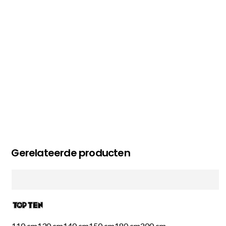
MC MAASTRICHT
, NL | 11-02-2026
Gerelateerde producten
110 cm
130 cm
140 cm
150 cm
180 cm
200 cm