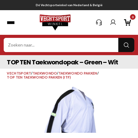
Ga
Gratis verzending vanaf € 75,-
naar
0
inhoud
VER
ZOE
TOP TEN Taekwondopak – Green – Wit
VECHTSPORT
/
TAEKWONDO
/
TAEKWONDO PAKKEN
/
TOP TEN TAEKWONDO PAKKEN (ITF)