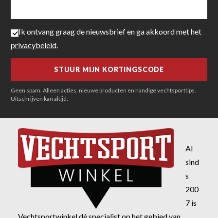
Ik ontvang graag de nieuwsbrief en ga akkoord met het
privacybeleid
.
Geen spam. Alleen acties, nieuwe producten en handige vechtsporttips.
Uitschrijven kan altijd.
Al
sind
s
200
7 is
Vechtsportwinkel dé specialist op het gebied van