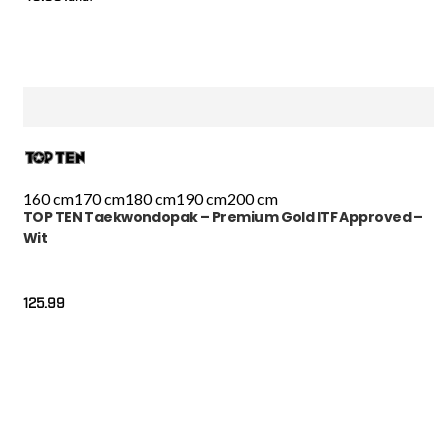
160 cm
170 cm
180 cm
190 cm
200 cm
TOP TEN Taekwondopak – Premium Gold ITF Approved –
Wit
125.99