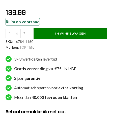
136.99
Ruim op voorraad
-
+
IN WINKELWAGEN
TOP
SKU:
16784-1160
TEN
Merken:
TOP TEN
.
Taekwondopak
-
3 - 8 werkdagen levertijd
Green
-
Gratis verzending
v.a. €75,- NL/BE
Wit
2 jaar
garantie
aantal
Automatisch sparen voor
extra korting
Meer dan
40.000 tevreden klanten
Betaal gemakkelijk met o.a.