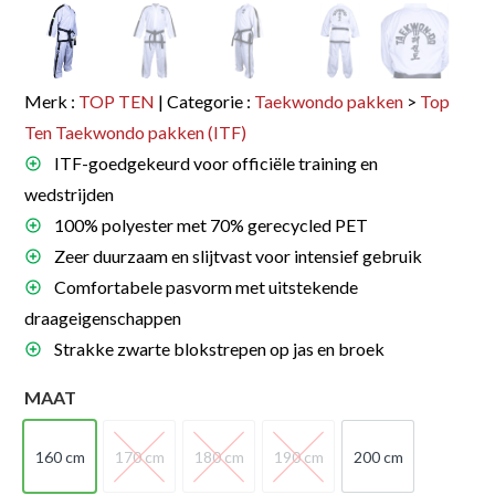
Merk :
TOP TEN
| Categorie :
Taekwondo pakken
>
Top
Ten Taekwondo pakken (ITF)
ITF-goedgekeurd voor officiële training en
wedstrijden
100% polyester met 70% gerecycled PET
Zeer duurzaam en slijtvast voor intensief gebruik
Comfortabele pasvorm met uitstekende
draageigenschappen
Strakke zwarte blokstrepen op jas en broek
MAAT
160 cm
170 cm
180 cm
190 cm
200 cm
160 cm
170 cm
180 cm
190 cm
200 cm