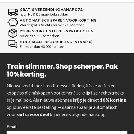
GRATIS VERZENDING VANAF € 75,-
naar NL & BE m.u.v. bokszakken
AUTOMATISCH SPAREN VOOR KORTING
Wordt gratis Vechtsportwinkel Member
2500+ SPORT EN FITNESS PRODUCTEN
Meer dan 30 Topmerken
HOGE KLANTBEOORDELINGEN (8.5/10)
En meer dan 40.000 klanten
Train slimmer. Shop scherper. Pak
10% korting.
Nieuwe vechtsport- en fitnessartikelen, frisse acties en
kooptips die miskopen voorkomen? Je krijgt ze rechtstreeks
in je mailbox. Als nieuwe abonnee krijg je direct
10% korting
op jouw eerste bestelling — daarna spaar je automatisch
voor
extra voordeel
bij iedere volgende aankoop.
Email