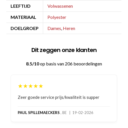
LEEFTIJD
Volwassenen
MATERIAAL
Polyester
DOELGROEP
Dames
,
Heren
Dit zeggen onze klanten
8.5/10
op basis van 206 beoordelingen
★★★★★
Bestelling gedaan vanwege goede prijzen en
product! Telefonisch contact gehad en 1e deel
bestelling al ontvangen met gifts, waardoor je
oog merkt voor echte service. Nu nog wachten
op deel 2 en kickboksen maar!