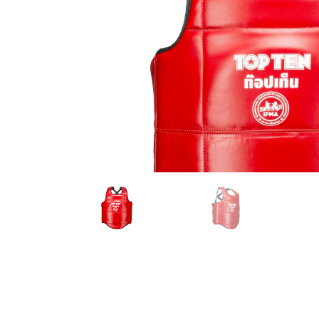
Karate
Voor dam
Zakhand
Taekwondo
Trainin
Brazilian Jiu jitsu
Bokszak
Bevestig
Krav Maga
bokszak
Bokspop
Stoot- e
Stootkus