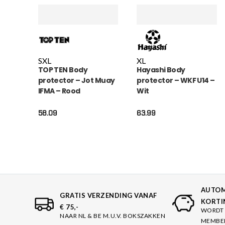
S
XL
XL
TOP TEN Body
Hayashi Body
protector – Jot Muay
protector – WKF U14 –
IFMA – Rood
Wit
58.09
63.99
AUTOM
GRATIS VERZENDING VANAF
KORTI
€ 75,-
WORDT 
NAAR NL & BE M.U.V. BOKSZAKKEN
MEMBE