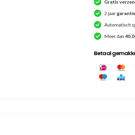
-
Gratis verze
Rood
2 jaar
garanti
aantal
Automatisch s
Meer dan
40.0
Betaal gemakkel