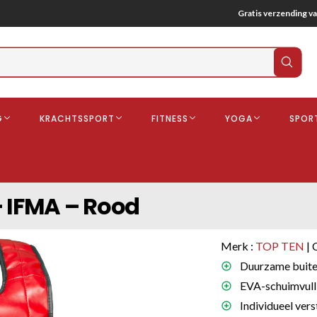
Gratis verzending va
Verz
zoek
G
KRACHTSSPORT
FITNESS
YOGA
SPOR
ndschoenen
Boksbeschermers
Boksbroe
Bandages
– IFMA – Rood
Gebitsbescherming
dschoenen
Merk :
TOP TEN
| 
o
Duurzame buiten
EVA-schuimvull
deren
Individueel ver