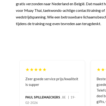
gratis verzonden naar Nederland en België. Dat maakt he
voor Muay Thai, taekwondo-achtige contacttraining of an
wedstrijdspanning. Wie een betrouwbare lichaamsbescherm
tijdens de training nog even tevreden aan terugdenkt.
★★
★★★★★
 service prijs/kwaliteit
Bestelling gedaan vanwege
goede prijzen en product!
Telefonisch contact gehad en 1
deel bestelling al ontvangen me
LLEMAECKERS
, BE | 19-
gifts, waardoor je oog merkt vo