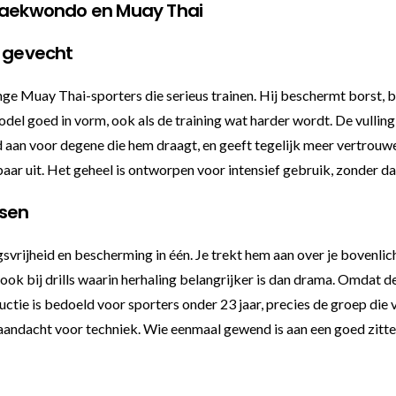
 taekwondo en Muay Thai
 gevecht
Muay Thai-sporters die serieus trainen. Hij beschermt borst, bu
model goed in vorm, ook als de training wat harder wordt. De vulli
 aan voor degene die hem draagt, en geeft tegelijk meer vertrouwen
aar uit. Het geheel is ontworpen voor intensief gebruik, zonder dat
ssen
vrijheid en bescherming in één. Je trekt hem aan over je bovenlich
r ook bij drills waarin herhaling belangrijker is dan drama. Omdat 
uctie is bedoeld voor sporters onder 23 jaar, precies de groep die v
 aandacht voor techniek. Wie eenmaal gewend is aan een goed zitt