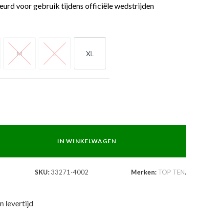
d voor gebruik tijdens officiële wedstrijden
M
L
XL
M
L
XL
IN WINKELWAGEN
SKU:
33271-4002
Merken:
TOP TEN
.
n levertijd