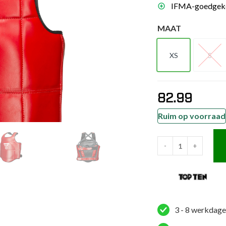
IFMA-goedgekeur
es
schoenen
MAAT
gsartikelen
XS
S
XS
S
ingsmateriaal
82.99
pen
n trapkussens
Ruim op voorraad
sens en pads
-
+
TOP
TEN
Body
protector
-
3 - 8 werkdage
IFMA