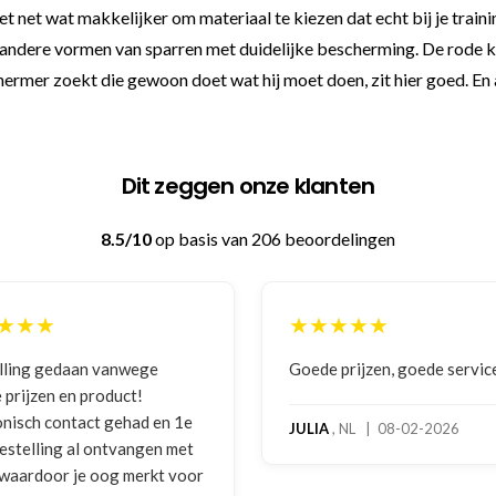
t net wat makkelijker om materiaal te kiezen dat echt bij je trai
dere vormen van sparren met duidelijke bescherming. De rode kleu
er zoekt die gewoon doet wat hij moet doen, zit hier goed. En als 
Dit zeggen onze klanten
8.5/10
op basis van 206 beoordelingen
★★★★★
★★★
Goede prijzen, goede service
Zeer bet
benaderi
e
hoog ser
JULIA
, NL | 08-02-2026
t
bokshan
or
gebruiks