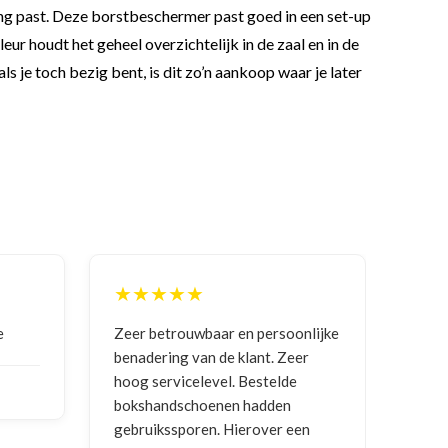
ning past. Deze borstbeschermer past goed in een set-up
r houdt het geheel overzichtelijk in de zaal en in de
je toch bezig bent, is dit zo’n aankoop waar je later
★★
★★★★★
rouwbaar en persoonlijke
Goede communicatie, artikel g
ng van de klant. Zeer
ontvangen
vicelevel. Bestelde
dschoenen hadden
NICO VERMUNICHT
, BE | 29-01
sporen. Hierover een
2026