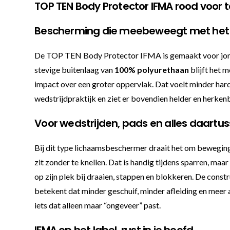
TOP TEN Body Protector IFMA rood voor
Bescherming die meebeweegt met het
De TOP TEN Body Protector IFMA is gemaakt voor jonge 
stevige buitenlaag van
100% polyurethaan
blijft het 
impact over een groter oppervlak. Dat voelt minder hard
wedstrijdpraktijk en ziet er bovendien helder en herkenb
Voor wedstrijden, pads en alles daartu
Bij dit type lichaamsbeschermer draait het om bewegings
zit zonder te knellen. Dat is handig tijdens sparren, maa
op zijn plek bij draaien, stappen en blokkeren. De constr
betekent dat minder geschuif, minder afleiding en meer
iets dat alleen maar “ongeveer” past.
IFMA op het label, rust in je hoofd