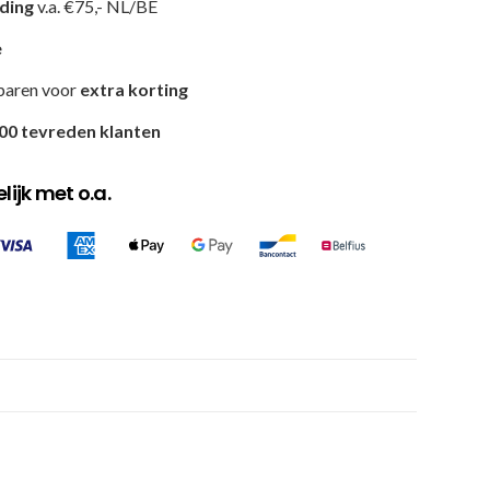
nding
v.a. €75,- NL/BE
e
paren voor
extra korting
00 tevreden klanten
ijk met o.a.