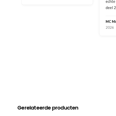
echte service. Nu nog wachten 
deel 2 en kickboksen maar!
MC MAASTRICHT
, NL | 11-02-
2026
Gerelateerde producten