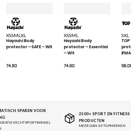
XS
S
M
L
XL
XS
S
M
L
S
XL
Hayashi Body
Hayashi Body
TOP 
protector – SAFE – Wit
protector – Essential
prot
– Wit
IFMA
74.90
74.90
58.0
ATISCH SPAREN VOOR
2500+ SPORT EN FITNESS
NG
PRODUCTEN
GRATIS VECHTSPORTWINKEL
MEER DAN 30 TOPMERKEN
R