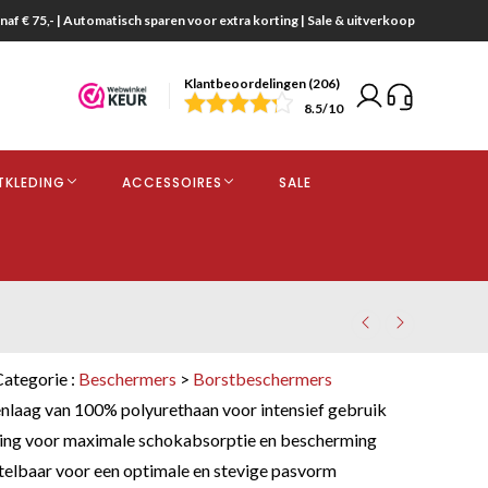
naf € 75,- | Automatisch sparen voor extra korting | Sale & uitverkoop
Klantbeoordelingen (206)
end
8.5
/10
opdracht
TKLEDING
ACCESSOIRES
SALE
kjes
Categorie :
Beschermers
>
Borstbeschermers
laag van 100% polyurethaan voor intensief gebruik
ing voor maximale schokabsorptie en bescherming
stelbaar voor een optimale en stevige pasvorm