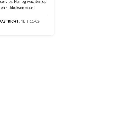
op
melding 
foto's. 
gebeld d
handscho
geretour
stond ne
een goed
een extr
handscho
dagen st
rekening
MADO
, 