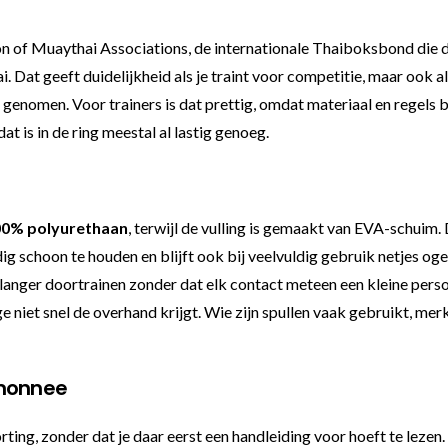
ion of Muaythai Associations, de internationale Thaiboksbond di
. Dat geeft duidelijkheid als je traint voor competitie, maar ook a
 genomen. Voor trainers is dat prettig, omdat materiaal en regels 
at is in de ring meestal al lastig genoeg.
00% polyurethaan
, terwijl de vulling is gemaakt van EVA-schuim.
g schoon te houden en blijft ook bij veelvuldig gebruik netjes og
anger doortrainen zonder dat elk contact meteen een kleine persoo
e niet snel de overhand krijgt. Wie zijn spullen vaak gebruikt, merk
emonnee
ting, zonder dat je daar eerst een handleiding voor hoeft te lezen.