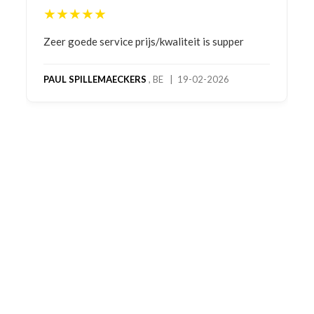
★★★★★
Bestelling gedaan vanwege goede prijzen en
product! Telefonisch contact gehad en 1e deel
bestelling al ontvangen met gifts, waardoor je
oog merkt voor echte service. Nu nog wachten
op deel 2 en kickboksen maar!
MC MAASTRICHT
, NL | 11-02-2026