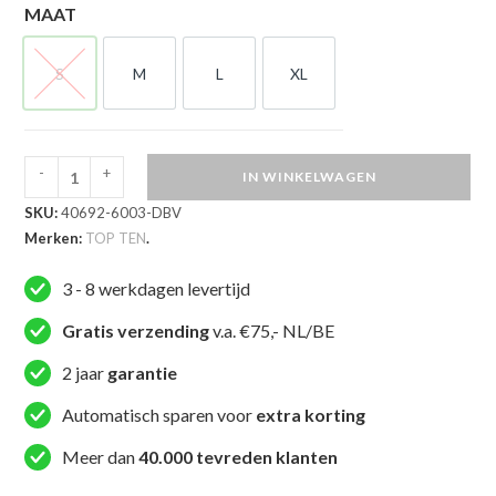
MAAT
S
M
L
XL
S
M
L
XL
-
+
IN WINKELWAGEN
TOP
SKU:
40692-6003-DBV
TEN
Merken:
TOP TEN
.
Hoofdbeschermer
-
3 - 8 werkdagen levertijd
Competition
-
Gratis verzending
v.a. €75,- NL/BE
Blauw
2 jaar
garantie
aantal
Automatisch sparen voor
extra korting
Meer dan
40.000 tevreden klanten