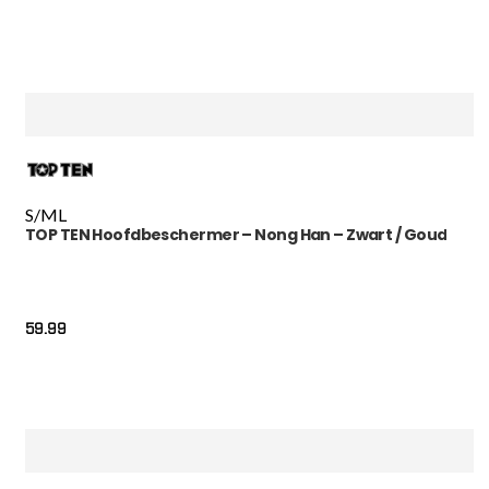
S/M
L
TOP TEN Hoofdbeschermer – Nong Han – Zwart / Goud
59.99