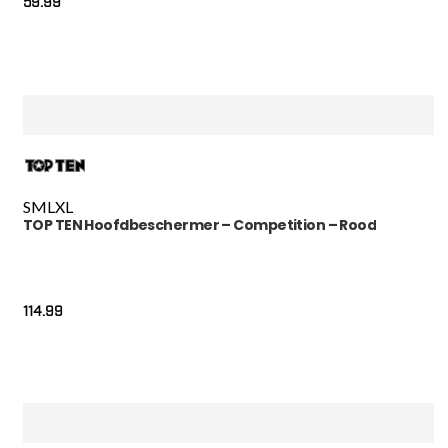
59.99
S
M
L
XL
TOP TEN Hoofdbeschermer – Competition – Rood
114.99