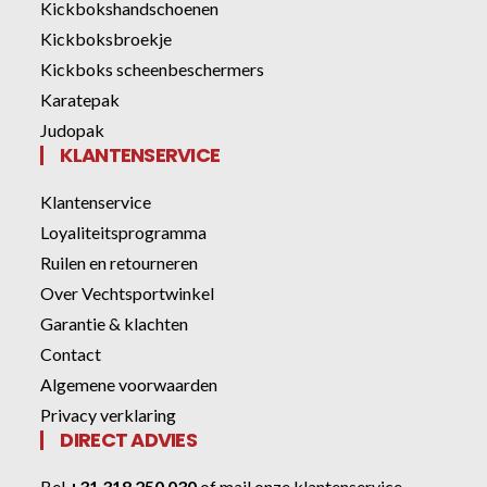
Kickbokshandschoenen
Kickboksbroekje
Kickboks scheenbeschermers
Karatepak
Judopak
KLANTENSERVICE
Klantenservice
Loyaliteitsprogramma
Ruilen en retourneren
Over Vechtsportwinkel
Garantie & klachten
Contact
Algemene voorwaarden
Privacy verklaring
DIRECT ADVIES
Bel
+31 318 250 030
of
mail onze klantenservice
.