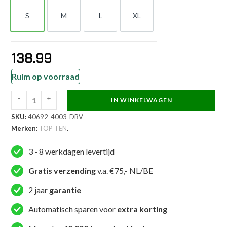
S
M
L
XL
S
M
L
XL
138.99
Ruim op voorraad
-
+
IN WINKELWAGEN
TOP
SKU:
40692-4003-DBV
TEN
Merken:
TOP TEN
.
Hoofdbeschermer
-
3 - 8 werkdagen levertijd
Competition
-
Gratis verzending
v.a. €75,- NL/BE
Rood
2 jaar
garantie
aantal
Automatisch sparen voor
extra korting