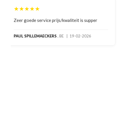
★★★★★
Bestelling gedaan vanwege goede prijzen en
product! Telefonisch contact gehad en 1e deel
bestelling al ontvangen met gifts, waardoor je
oog merkt voor echte service. Nu nog wachten
op deel 2 en kickboksen maar!
MC MAASTRICHT
, NL | 11-02-2026