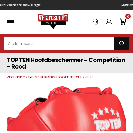
Ga
Gratis verzending vanaf € 75,-
naar
0
inhoud
VER
ZOE
TOP TEN Hoofdbeschermer – Competition
– Rood
VECHTSPORT
/
BESCHERMERS
/
HOOFDBESCHERMERS