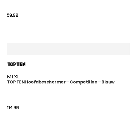
59.99
M
L
XL
TOP TEN Hoofdbeschermer – Competition – Blauw
114.99