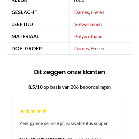
GESLACHT
Dames
,
Heren
LEEFTIJD
Volwassenen
MATERIAAL
Polyurethaan
DOELGROEP
Dames
,
Heren
Dit zeggen onze klanten
8.5/10
op basis van 206 beoordelingen
★★★★★
Bestelling gedaan vanwege goede prijzen en
product! Telefonisch contact gehad en 1e deel
bestelling al ontvangen met gifts, waardoor je