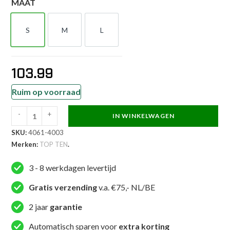
MAAT
S
M
L
S
M
L
103.99
Ruim op voorraad
-
+
IN WINKELWAGEN
TOP
SKU:
4061-4003
TEN
Merken:
TOP TEN
.
Hoofdbeschermer
-
3 - 8 werkdagen levertijd
Competition
Fight
Gratis verzending
v.a. €75,- NL/BE
-
2 jaar
garantie
Rood
aantal
Automatisch sparen voor
extra korting