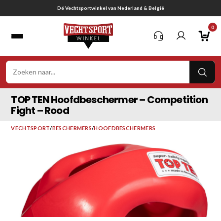
Ga
Gratis verzending vanaf € 75,-
naar
0
inhoud
VER
ZOE
TOP TEN Hoofdbeschermer – Competition
Fight – Rood
VECHTSPORT
/
BESCHERMERS
/
HOOFDBESCHERMERS