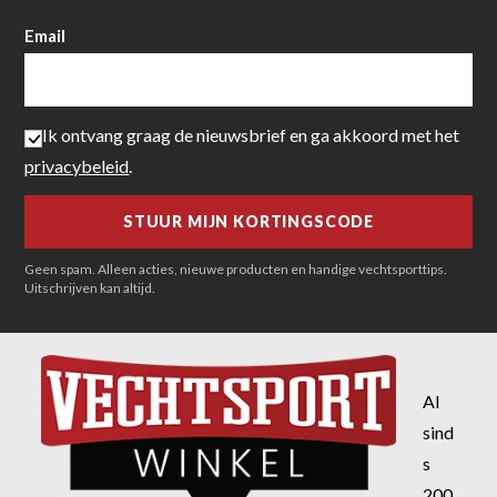
Email
Ik ontvang graag de nieuwsbrief en ga akkoord met het
privacybeleid
.
Geen spam. Alleen acties, nieuwe producten en handige vechtsporttips.
Uitschrijven kan altijd.
Al
sind
s
200