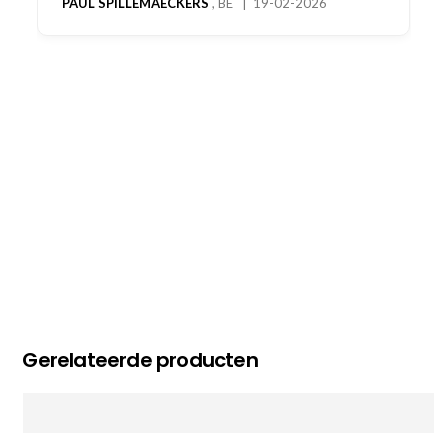
oog merkt voor echte service. Nu nog wachten
op deel 2 en kickboksen maar!
MC MAASTRICHT
, NL | 11-02-2026
Gerelateerde producten