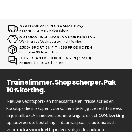
GRATIS VERZENDING VANAF € 75,-
naar NL & BE m.u.v. bokszakken
AUTOMATISCH SPAREN VOOR KORTING
Wordt gratis Vechtsportwinkel Member
2500+ SPORT EN FITNESS PRODUCTEN
Meer dan 30 Topmerken
HOGE KLANTBEOORDELINGEN (8.5/10)
En meer dan 40.000 klanten
Train slimmer. Shop scherper. Pak
10% korting.
Nieuwe vechtsport- en fitnessartikelen, frisse acties en
kooptips die miskopen voorkomen? Je krijgt ze rechtstreeks
in je mailbox. Als nieuwe abonnee krijg je direct
10% korting
op jouw eerste bestelling — daarna spaar je automatisch
voor
extra voordeel
bij iedere volgende aankoop.