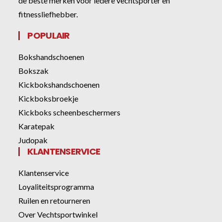
de beste merken voor iedere vechtsporter en
fitnessliefhebber.
POPULAIR
Bokshandschoenen
Bokszak
Kickbokshandschoenen
Kickboksbroekje
Kickboks scheenbeschermers
Karatepak
Judopak
KLANTENSERVICE
Klantenservice
Loyaliteitsprogramma
Ruilen en retourneren
Over Vechtsportwinkel