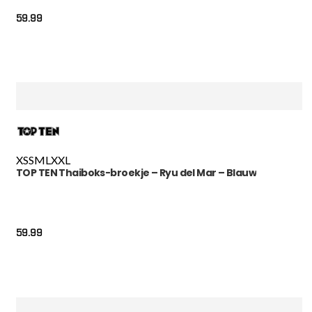
59.99
XS
S
M
L
XXL
TOP TEN Thaiboks-broekje – Ryu del Mar – Blauw
59.99