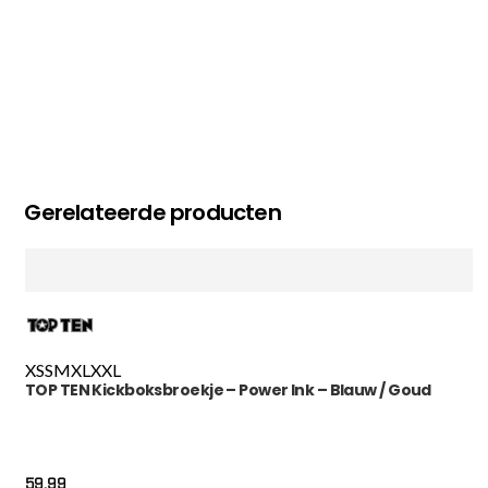
Gerelateerde producten
XS
S
M
XL
XXL
TOP TEN Kickboksbroekje – Power Ink – Blauw / Goud
59.99