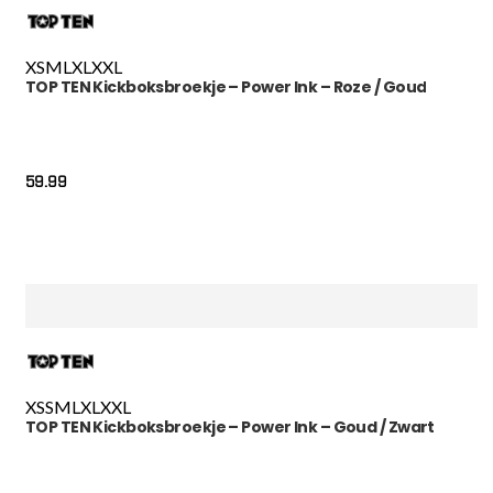
XS
M
L
XL
XXL
TOP TEN Kickboksbroekje – Power Ink – Roze / Goud
59.99
XS
S
M
L
XL
XXL
TOP TEN Kickboksbroekje – Power Ink – Goud / Zwart