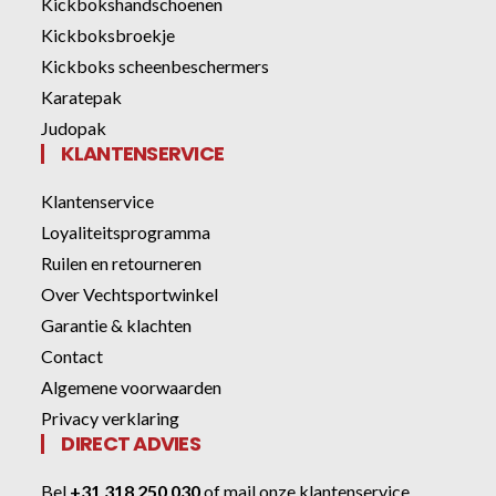
Kickbokshandschoenen
Kickboksbroekje
Kickboks scheenbeschermers
Karatepak
Judopak
KLANTENSERVICE
Klantenservice
Loyaliteitsprogramma
Ruilen en retourneren
Over Vechtsportwinkel
Garantie & klachten
Contact
Algemene voorwaarden
Privacy verklaring
DIRECT ADVIES
Bel
+31 318 250 030
of
mail onze klantenservice
.