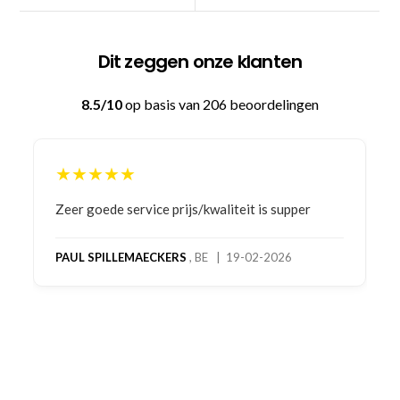
Dit zeggen onze klanten
8.5/10
op basis van 206 beoordelingen
★★★★★
Bestelling gedaan vanwege goede prijzen en
product! Telefonisch contact gehad en 1e deel
bestelling al ontvangen met gifts, waardoor je
oog merkt voor echte service. Nu nog wachten
op deel 2 en kickboksen maar!
MC MAASTRICHT
, NL | 11-02-2026