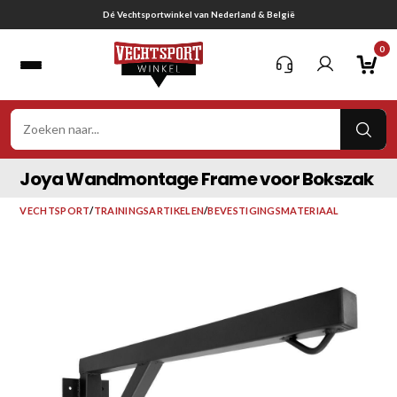
Ga
Gratis verzending vanaf € 75,-
naar
0
inhoud
VER
ZOE
Joya Wandmontage Frame voor Bokszak
VECHTSPORT
/
TRAININGSARTIKELEN
/
BEVESTIGINGSMATERIAAL