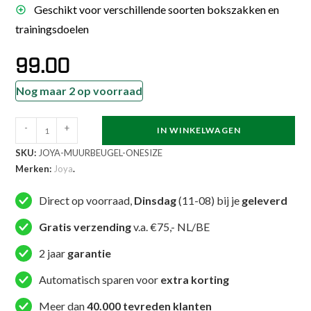
Geschikt voor verschillende soorten bokszakken en
trainingsdoelen
99.00
Nog maar 2 op voorraad
Joya
-
+
IN WINKELWAGEN
Wandmontage
SKU:
JOYA-MUURBEUGEL-ONESIZE
Frame
Merken:
Joya
.
voor
Bokszak
Direct op voorraad,
Dinsdag
(11-08) bij je
geleverd
aantal
Gratis verzending
v.a. €75,- NL/BE
2 jaar
garantie
Automatisch sparen voor
extra korting
Meer dan
40.000 tevreden klanten