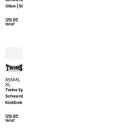
Olive (SGL 7 OLIVE)
129.95
Vanaf
XS
S
M
L
XL
Twins Special
Scheenbeschermers
Kickboksen (SGL 7
BLACK)
129.95
Vanaf