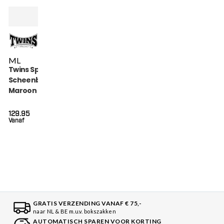
M
L
Twins Special
Scheenbeschermers
Maroon (SGL 7
MAROON)
129.95
Vanaf
GRATIS VERZENDING VANAF € 75,-
naar NL & BE m.u.v. bokszakken
AUTOMATISCH SPAREN VOOR KORTING