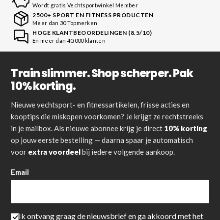
Wordt gratis Vechtsportwinkel Member
2500+ SPORT EN FITNESS PRODUCTEN
Meer dan 30 Topmerken
HOGE KLANTBEOORDELINGEN (8.5/10)
En meer dan 40.000 klanten
Train slimmer. Shop scherper. Pak
10% korting.
Nieuwe vechtsport- en fitnessartikelen, frisse acties en
kooptips die miskopen voorkomen? Je krijgt ze rechtstreeks
in je mailbox. Als nieuwe abonnee krijg je direct
10% korting
op jouw eerste bestelling — daarna spaar je automatisch
voor
extra voordeel
bij iedere volgende aankoop.
Email
Ik ontvang graag de nieuwsbrief en ga akkoord met het