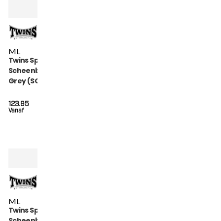
M
L
Twins Special
Scheenbeschermers
Grey (SGL 7 GREY)
123.95
Vanaf
M
L
Twins Special
Scheenbeschermers