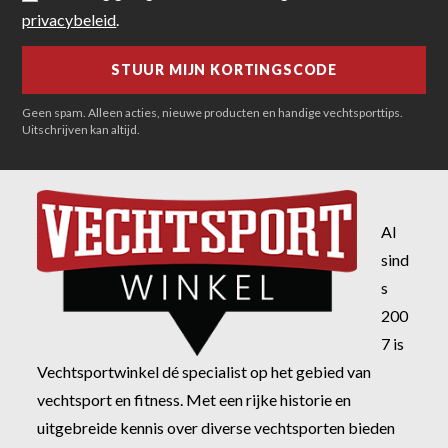
privacybeleid
.
Geen spam. Alleen acties, nieuwe producten en handige vechtsporttips.
Uitschrijven kan altijd.
Al
sind
s
200
7 is
Vechtsportwinkel dé specialist op het gebied van
vechtsport en fitness. Met een rijke historie en
uitgebreide kennis over diverse vechtsporten bieden