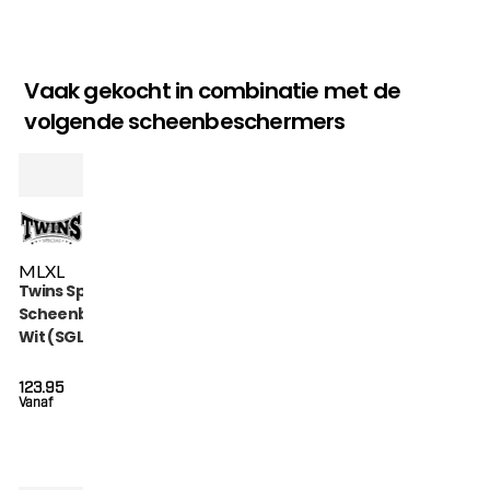
Vaak gekocht in combinatie met de
volgende scheenbeschermers
M
L
XL
Twins Special
Scheenbeschermers
Wit (SGL 7 WHITE)
123.95
Vanaf