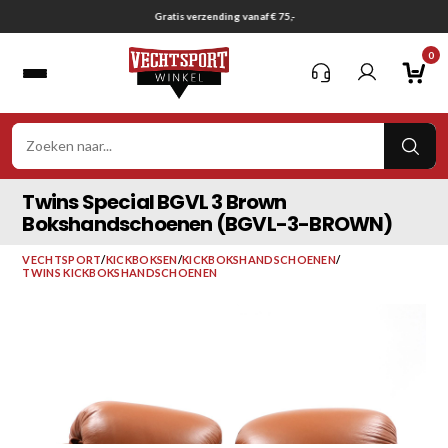
Ga
Gratis verzending vanaf € 75,-
naar
0
inhoud
VER
ZOE
Twins Special BGVL 3 Brown
Bokshandschoenen (BGVL-3-BROWN)
VECHTSPORT
/
KICKBOKSEN
/
KICKBOKSHANDSCHOENEN
/
TWINS KICKBOKSHANDSCHOENEN