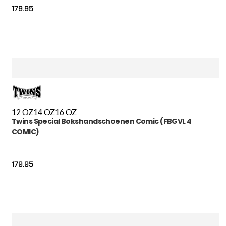
179.95
12 OZ
14 OZ
16 OZ
Twins Special Bokshandschoenen Comic (FBGVL 4
COMIC)
179.95