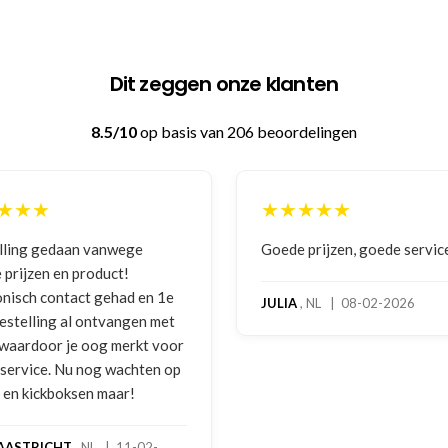
Dit zeggen onze klanten
8.5/10
op basis van 206 beoordelingen
★★★★★
★★★★★
oede prijzen, goede service
Zeer betrouwbaar en p
benadering van de klan
hoog servicelevel. Bes
ULIA
, NL | 08-02-2026
bokshandschoenen had
gebruikssporen. Hierov
melding gedaan per e-m
foto's. Dezelfde avond 
gebeld door Hans van d
handschoenen bleken e