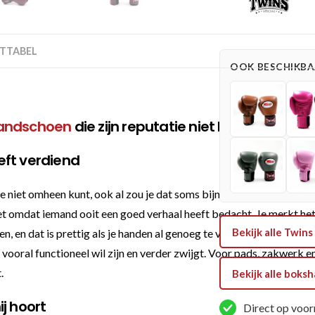
BGVL
3
Maroon
TTABEL
Bokshandschoenen
OOK BESCHIKBAA
(BGVL
3
MAROON)
andschoen
die zijn reputatie niet hoeft uit te l
aantal
eeft verdiend
niet omheen kunt, ook al zou je dat soms bijna willen uit princi
 niet omdat iemand ooit een goed verhaal heeft bedacht. Je merkt h
Bekijk alle Twi
, en dat is prettig als je handen al genoeg te verduren krijgen. D
ooral functioneel wil zijn en verder zwijgt. Voor pads, zakwerk en
.
Bekijk alle bok
j hoort
Direct op voor