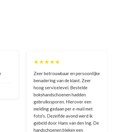
★★★★★
ersoonlijke
Goede communicatie, artikel goed
t. Zeer
ontvangen
telde
den
NICO VERMUNICHT
, BE | 29-01-
er een
2026
ail met
werd ik
en Ing. De
en