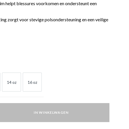
im helpt blessures voorkomen en ondersteunt een
ing zorgt voor stevige polsondersteuning en een veilige
14 oz
16 oz
OZ
14 OZ
16 OZ
IN WINKELWAGEN