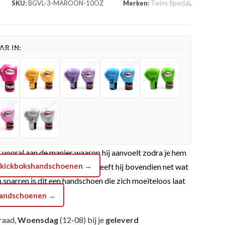
SKU:
BGVL-3-MAROON-10OZ
Merken:
Twins Special
.
R IN:
eggen
pe. Binnen Muay Thai, boksen en andere vechtsporten
et vooral aan de manier waarop hij aanvoelt zodra je hem
ns kickbokshandschoenen →
ankzij de bordeauxrode kleur heeft hij bovendien net wat
 sparren is dit een handschoen die zich moeiteloos laat
shandschoenen →
raad,
Woensdag
(12-08) bij je
geleverd