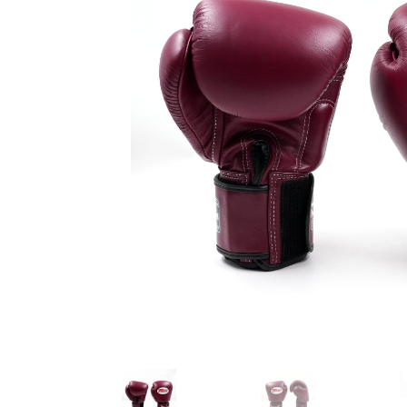
Karate
Voor dam
Zakhand
Taekwondo
Trainin
Brazilian Jiu jitsu
Bokszak
Bevestig
Krav Maga
bokszak
Bokspop
Stoot- e
Stootkus