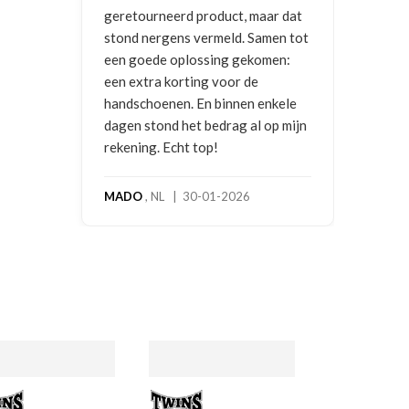
 maar dat
 Samen tot
ekomen:
 de
en enkele
 al op mijn
6