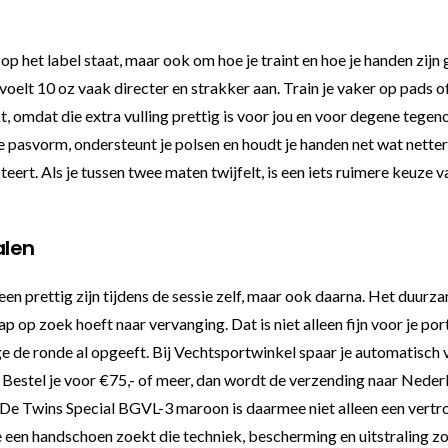
 op het label staat, maar ook om hoe je traint en hoe je handen zij
lt 10 oz vaak directer en strakker aan. Train je vaker op pads of
 omdat die extra vulling prettig is voor jou en voor degene tegeno
 pasvorm, ondersteunt je polsen en houdt je handen net wat netter
esteert. Als je tussen twee maten twijfelt, is een iets ruimere keuz
alen
en prettig zijn tijdens de sessie zelf, maar ook daarna. Het duurz
 op zoek hoeft naar vervanging. Dat is niet alleen fijn voor je po
ge de ronde al opgeeft. Bij Vechtsportwinkel spaar je automatisch
. Bestel je voor €75,- of meer, dan wordt de verzending naar Nederl
. De Twins Special BGVL-3 maroon is daarmee niet alleen een vert
je een handschoen zoekt die techniek, bescherming en uitstraling z