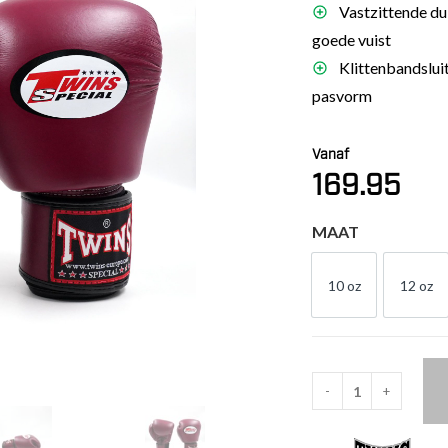
Vastzittende du
es
goede vuist
schoenen
Klittenbandsluit
gsartikelen
pasvorm
ingsmateriaal
Vanaf
169.95
pen
n trapkussens
MAAT
sens en pads
10 oz
12 oz
10 OZ
12 
-
+
Twins
Special