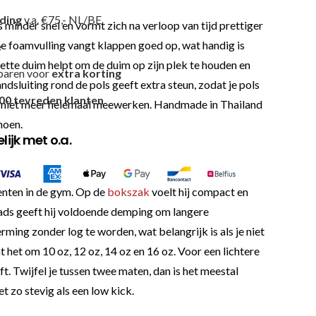
nding
v.a. €75,- NL/BE
s minder snel en vormt zich na verloop van tijd prettiger
e foamvulling vangt klappen goed op, wat handig is
e
ette duim helpt om de duim op zijn plek te houden en
paren voor
extra korting
ndsluiting rond de pols geeft extra steun, zodat je pols
00 tevreden klanten
ssie niet meer helemaal meewerken. Handmade in Thailand
hoen.
ijk met o.a.
enten in de gym. Op de
bokszak
voelt hij compact en
 pads geeft hij voldoende demping om langere
ming zonder log te worden, wat belangrijk is als je niet
 het om 10 oz, 12 oz, 14 oz en 16 oz. Voor een lichtere
 Twijfel je tussen twee maten, dan is het meestal
t zo stevig als een low kick.