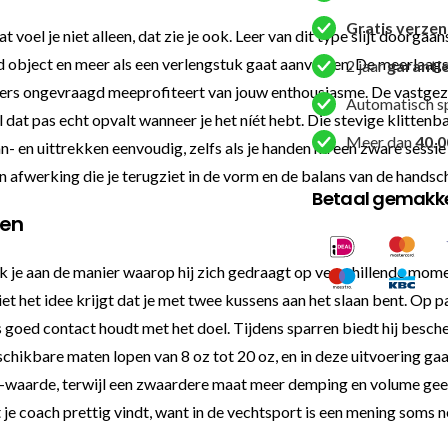
Gratis verze
voel je niet alleen, dat zie je ook. Leer van dit type slijt doorgaan
d object en meer als een verlengstuk gaat aanvoelen. De meerlaags
2 jaar
garanti
anders ongevraagd meeprofiteert van jouw enthousiasme. De vastgez
Automatisch s
 dat pas echt opvalt wanneer je het níét hebt. Die stevige klittenba
Meer dan
40.0
 aan- en uittrekken eenvoudig, zelfs als je handen na een zware se
en afwerking die je terugziet in de vorm en de balans van de handsc
Betaal gemakkel
sen
rk je aan de manier waarop hij zich gedraagt op verschillende mom
niet het idee krijgt dat je met twee kussens aan het slaan bent. Op
goed contact houdt met het doel. Tijdens sparren biedt hij bescher
chikbare maten lopen van 8 oz tot 20 oz, en in deze uitvoering gaat
-waarde, terwijl een zwaardere maat meer demping en volume geeft.
 je coach prettig vindt, want in de vechtsport is een mening soms ne