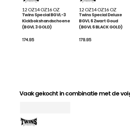
12 OZ
14 OZ
16 OZ
12 OZ
14 OZ
16 OZ
Twins Special BGVL-3
Twins Special Deluxe
Kickbokshandschoenen
BGVL 6 Zwart Goud
(BGVL 3 GOLD)
(BGVL 6 BLACK GOLD)
174.95
179.95
Vaak gekocht in combinatie met de v