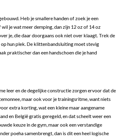
n gebouwd. Heb je smallere handen of zoek je een
 wil je wat meer demping, dan zijn 12 oz of 14 oz
ver je, die daar doorgaans ook niet over klaagt. Trek de
 op hun plek. De klittenbandsluiting moet stevig
e vaak praktischer dan een handschoen die je hand
ame leer en de degelijke constructie zorgen ervoor dat de
rtemonnee, maar ook voor je trainingsritme, want niets
 voor extra korting, wat een kleine maar aangename
and en België gratis geregeld, en dat scheelt weer een
rouwde keuze in de gym, maar ook een verstandige
onder poeha samenbrengt, dan is dit een heel logische