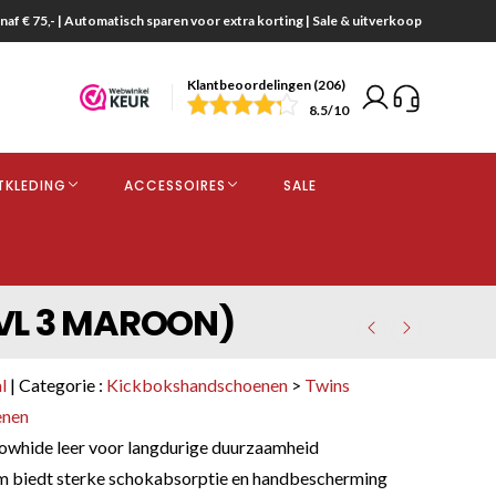
naf € 75,- | Automatisch sparen voor extra korting | Sale & uitverkoop
Klantbeoordelingen (206)
end
8.5
/10
opdracht
TKLEDING
ACCESSOIRES
SALE
kjes
GVL 3 MAROON)
l
| Categorie :
Kickbokshandschoenen
>
Twins
enen
whide leer voor langdurige duurzaamheid
m biedt sterke schokabsorptie en handbescherming