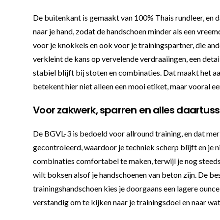
De buitenkant is gemaakt van 100% Thais rundleer, en dat 
naar je hand, zodat de handschoen minder als een vreem
voor je knokkels en ook voor je trainingspartner, die 
verkleint de kans op vervelende verdraaiingen, een detail
stabiel blijft bij stoten en combinaties. Dat maakt het
betekent hier niet alleen een mooi etiket, maar vooral e
Voor zakwerk, sparren en alles daartus
De BGVL-3 is bedoeld voor allround training, en dat me
gecontroleerd, waardoor je techniek scherp blijft en je 
combinaties comfortabel te maken, terwijl je nog steeds 
wilt boksen alsof je handschoenen van beton zijn. De bes
trainingshandschoen kies je doorgaans een lagere ounce
verstandig om te kijken naar je trainingsdoel en naar wat