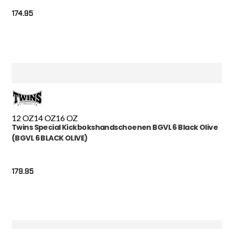
174.95
12 OZ
14 OZ
16 OZ
Twins Special Kickbokshandschoenen BGVL 6 Black Olive
(BGVL 6 BLACK OLIVE)
179.95