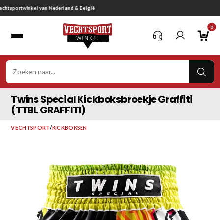
Ga
Gratis verzending vanaf € 75,-
naar
0
inhoud
VER
ZOE
Twins Special Kickboksbroekje Graffiti
(TTBL GRAFFITI)
VECHTSPORT
/
KICKBOKSEN