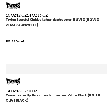
10 OZ
12 OZ
14 OZ
16 OZ
Twins Special Kickbokshandschoenen BGVL 3 (BGVL 3
2TMAROONWHITE)
169.95
Vanaf
14 OZ
16 OZ
18 OZ
Twins Lace-Up Bokshandschoenen Olive Black (BGLL 8
OLIVE BLACK)