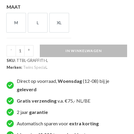
MAAT
M
L
XL
M
L
XL
-
+
IN WINKELWAGEN
Twins
SKU:
TTBL-GRAFFITI-L
Special
Merken:
Twins Special
.
Kickboksbroekje
Graffiti
Direct op voorraad,
Woensdag
(12-08) bij je
(TTBL
geleverd
GRAFFITI)
aantal
Gratis verzending
v.a. €75,- NL/BE
2 jaar
garantie
Automatisch sparen voor
extra korting