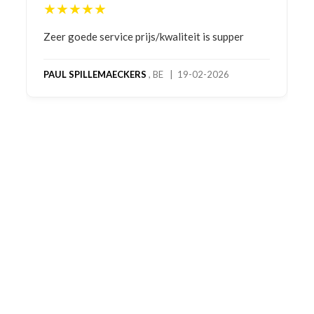
★★★★★
Bestelling gedaan vanwege goede prijzen en
product! Telefonisch contact gehad en 1e deel
bestelling al ontvangen met gifts, waardoor je
oog merkt voor echte service. Nu nog wachten
op deel 2 en kickboksen maar!
MC MAASTRICHT
, NL | 11-02-2026