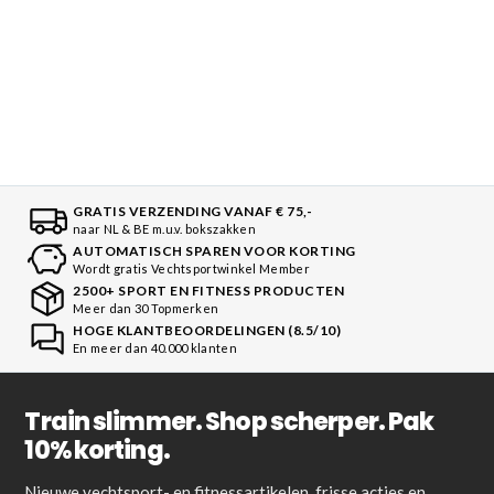
GRATIS VERZENDING VANAF € 75,-
naar NL & BE m.u.v. bokszakken
AUTOMATISCH SPAREN VOOR KORTING
Wordt gratis Vechtsportwinkel Member
2500+ SPORT EN FITNESS PRODUCTEN
Meer dan 30 Topmerken
HOGE KLANTBEOORDELINGEN (8.5/10)
En meer dan 40.000 klanten
Train slimmer. Shop scherper. Pak
10% korting.
Nieuwe vechtsport- en fitnessartikelen, frisse acties en