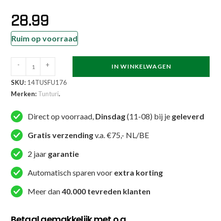
28.99
Ruim op voorraad
Tunturi
-
+
IN WINKELWAGEN
Fitnessmat
SKU:
14TUSFU176
-
Merken:
Tunturi
.
NBR
180x60x1.5
Direct op voorraad,
Dinsdag
(11-08) bij je
geleverd
cm
Gratis verzending
v.a. €75,- NL/BE
-
Roze
2 jaar
garantie
aantal
Automatisch sparen voor
extra korting
Meer dan
40.000 tevreden klanten
Betaal gemakkelijk met o.a.