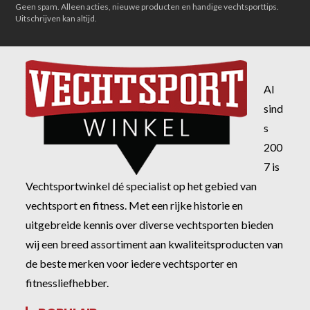
Geen spam. Alleen acties, nieuwe producten en handige vechtsporttips.
Uitschrijven kan altijd.
Al
sind
s
200
7 is
Vechtsportwinkel dé specialist op het gebied van
vechtsport en fitness. Met een rijke historie en
uitgebreide kennis over diverse vechtsporten bieden
wij een breed assortiment aan kwaliteitsproducten van
de beste merken voor iedere vechtsporter en
fitnessliefhebber.