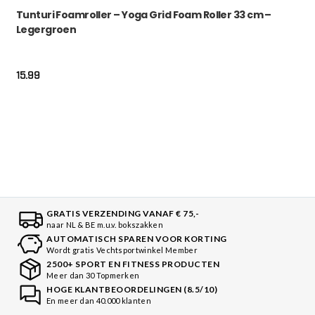
Tunturi Foamroller – Yoga Grid Foam Roller 33 cm –
Legergroen
15.99
GRATIS VERZENDING VANAF € 75,-
naar NL & BE m.u.v. bokszakken
AUTOMATISCH SPAREN VOOR KORTING
Wordt gratis Vechtsportwinkel Member
2500+ SPORT EN FITNESS PRODUCTEN
Meer dan 30 Topmerken
HOGE KLANTBEOORDELINGEN (8.5/10)
En meer dan 40.000 klanten