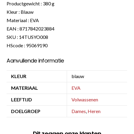
Productgewicht : 380 g
Kleur : Blauw
Materiaal : EVA
EAN : 8717842023884
SKU : 14TUSYO008
HScode : 95069190
Aanvullende informatie
KLEUR
blauw
MATERIAAL
EVA
LEEFTIJD
Volwassenen
DOELGROEP
Dames
,
Heren
Dit zeggen onze klanten