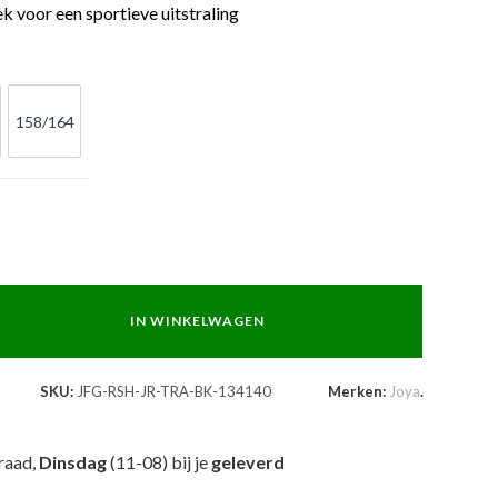
k voor een sportieve uitstraling
158/164
/152
158/164
IN WINKELWAGEN
SKU:
JFG-RSH-JR-TRA-BK-134140
Merken:
Joya
.
raad,
Dinsdag
(11-08) bij je
geleverd