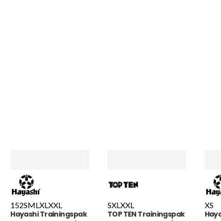
152
S
M
L
XL
XXL
S
XL
XXL
XS
Hayashi Trainingspak
TOP TEN Trainingspak
Haya