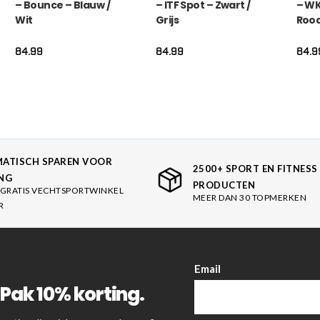
– Bounce – Blauw /
– ITF Spot – Zwart /
– WK
Wit
Grijs
Roo
84.99
84.99
84.9
ATISCH SPAREN VOOR
2500+ SPORT EN FITNESS
NG
PRODUCTEN
GRATIS VECHTSPORTWINKEL
MEER DAN 30 TOPMERKEN
R
Email
Pak 10% korting.