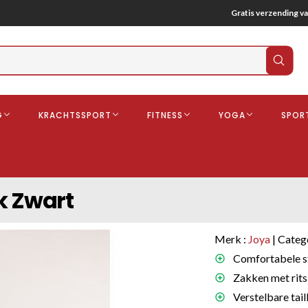
Gratis verzending va
Verz
zoek
G
KRACHTSSPORT
FITNESS
YOGA
SPOR
ndschoenen
Boksbeschermers
Boksbroe
Bandages
k Zwart
Gebitsbescherming
dschoenen
Merk :
Joya
| Categ
o
Comfortabele st
Zakken met rits
deren
Verstelbare tai