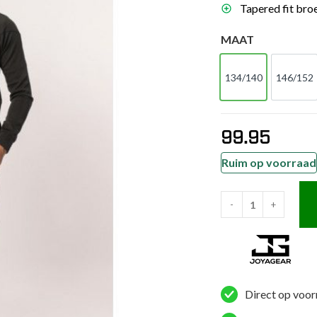
Tapered fit broe
es
schoenen
MAAT
gsartikelen
134/140
146/152
134/140
146
ingsmateriaal
99.95
pen
n trapkussens
Ruim op voorraad
sens en pads
-
+
Joya
Junior
Trainingspak
Zwart
aantal
Direct op voor