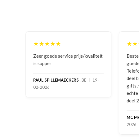
★★★★★
★★
ging
Zeer goede service prijs/kwaliteit
Beste
is supper
goede
Telef
deel 
PAUL SPILLEMAECKERS
, BE | 19-
gifts
02-2026
-
echte
deel 
MC M
2026