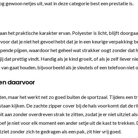
nog gewoon netjes uit, wat in deze categorie best een prestatie is.
an het praktische karakter ervan. Polyester is licht, blijft doorgaa
oor dat je niet het gevoel hebt dat je in een keurige verpakking b
lopende pijpen, waardoor het geheel wat strakker oogt zonder dat 
 dat prettig vindt. Handig als je kind groeit, of als je zelf liever 
t van gaat houden, bijvoorbeeld als je sleutels of een telefoon niet 
en daarvoor
rten, maar het werkt net zo goed buiten de sportzaal. Tijdens een 
staan kijken. De zachte zipper cover bij de hals voorkomt dat de rits
 aan zonder overdreven strak te zitten, zodat je er niet uitziet als
f je niet voor elk moment een ander setje uit de kast te trekken. 
ziet zonder zich te gedragen als een pak, zit hier vrij goed.