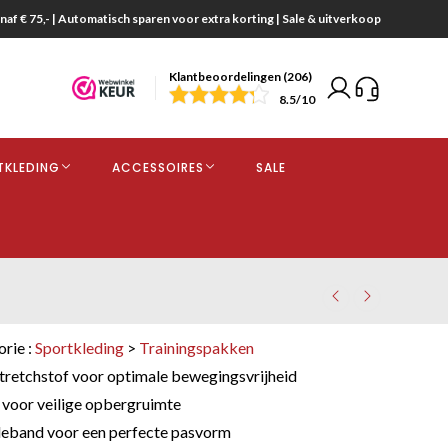
naf € 75,- | Automatisch sparen voor extra korting | Sale & uitverkoop
Klantbeoordelingen (206)
end
8.5
/10
opdracht
TKLEDING
ACCESSOIRES
SALE
kjes
orie :
Sportkleding
>
Trainingspakken
retchstof voor optimale bewegingsvrijheid
 voor veilige opbergruimte
lleband voor een perfecte pasvorm