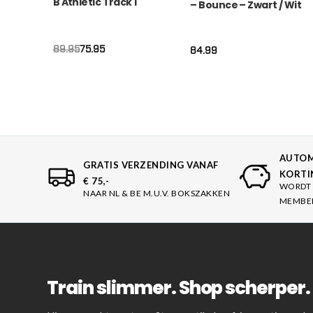
B Athletic Track 1
– Bounce – Zwart / Wit
Oorspronkelijke
Huidige
75.95
89.95
84.99
prijs
prijs
was:
is:
€89.95.
€75.95.
AUTOM
GRATIS VERZENDING VANAF
KORTI
€ 75,-
WORDT 
NAAR NL & BE M.U.V. BOKSZAKKEN
MEMBE
Train slimmer. Shop scherper. 