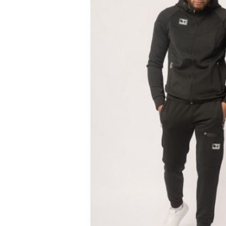
Karate
Voor dam
Zakhand
Taekwondo
Trainin
Brazilian Jiu jitsu
Bokszak
Bevestig
Krav Maga
bokszak
Bokspop
Stoot- e
Stootkus