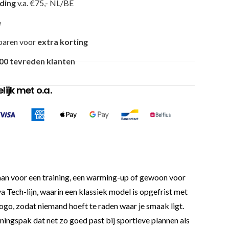
nding
v.a. €75,- NL/BE
e
paren voor
extra korting
00 tevreden klanten
ijk met o.a.
et aan voor een training, een warming-up of gewoon voor
a Tech-lijn, waarin een klassiek model is opgefrist met
ogo, zodat niemand hoeft te raden waar je smaak ligt.
iningspak dat net zo goed past bij sportieve plannen als