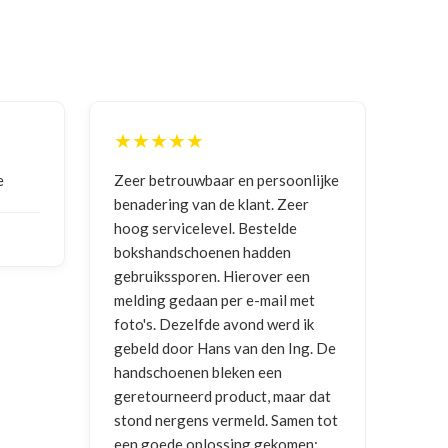
★★★★★
★
e
Zeer betrouwbaar en persoonlijke
Goed
benadering van de klant. Zeer
ontv
hoog servicelevel. Bestelde
bokshandschoenen hadden
NIC
gebruikssporen. Hierover een
2026
melding gedaan per e-mail met
foto's. Dezelfde avond werd ik
gebeld door Hans van den Ing. De
handschoenen bleken een
geretourneerd product, maar dat
stond nergens vermeld. Samen tot
een goede oplossing gekomen: