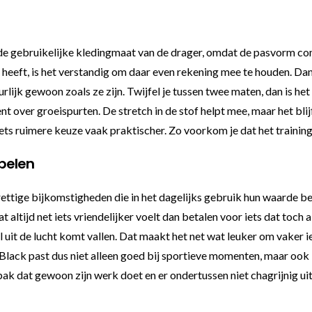
n de gebruikelijke kledingmaat van de drager, omdat de pasvorm com
 heeft, is het verstandig om daar even rekening mee te houden. Dank
uurlijk gewoon zoals ze zijn. Twijfel je tussen twee maten, dan is he
ent over groeispurten. De stretch in de stof helpt mee, maar het blij
 iets ruimere keuze vaak praktischer. Zo voorkom je dat het trainin
apelen
ttige bijkomstigheden die in het dagelijks gebruik hun waarde bew
t altijd net iets vriendelijker voelt dan betalen voor iets dat toc
uit de lucht komt vallen. Dat maakt het net wat leuker om vaker ie
Black past dus niet alleen goed bij sportieve momenten, maar ook 
spak dat gewoon zijn werk doet en er ondertussen niet chagrijnig uit