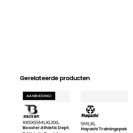
Gerelateerde producten
AANBIEDING!
XXS
XS
S
M
L
XL
XXL
S
M
L
XL
Booster Athletic Dept.
Hayashi Trainingspak