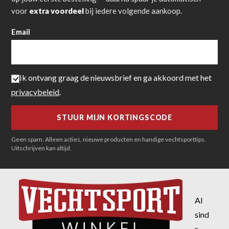
voor
extra voordeel
bij iedere volgende aankoop.
Email
Ik ontvang graag de nieuwsbrief en ga akkoord met het
privacybeleid
.
Geen spam. Alleen acties, nieuwe producten en handige vechtsporttips.
Uitschrijven kan altijd.
Al
sind
s