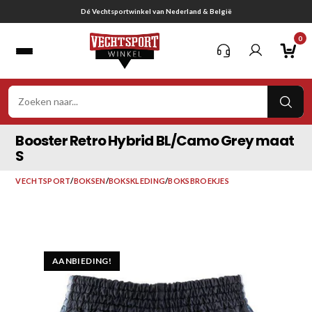
Ga
Gratis verzending vanaf € 75,-
naar
0
inhoud
VER
ZOE
Booster Retro Hybrid BL/Camo Grey maat
S
VECHTSPORT
/
BOKSEN
/
BOKSKLEDING
/
BOKSBROEKJES
AANBIEDING!