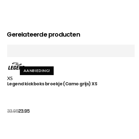
Gerelateerde producten
AANBIEDING!
XS
Legend kickboks broekje (Camo grijs) XS
Oorspronkelijke
Huidige
23.95
33.95
prijs
prijs
was:
is:
€33.95.
€23.95.