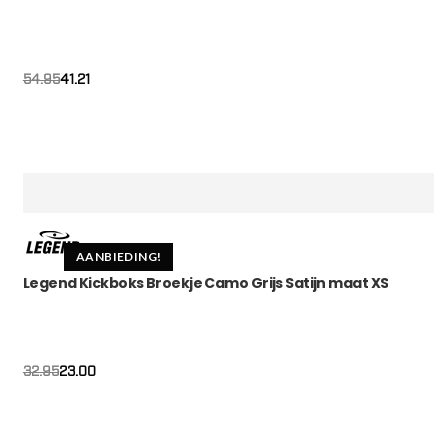
41.21
54.95
AANBIEDING!
Legend Kickboks Broekje Camo Grijs Satijn maat XS
Oorspronkelijke
Huidige
23.00
32.95
prijs
prijs
was:
is:
€32.95.
€23.00.