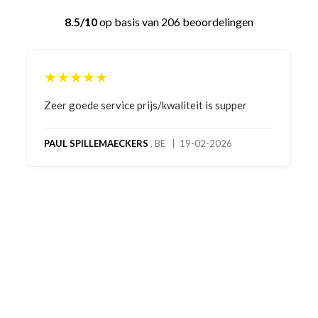
8.5/10
op basis van 206 beoordelingen
★★★★★
Bestelling gedaan vanwege goede prijzen en
product! Telefonisch contact gehad en 1e deel
bestelling al ontvangen met gifts, waardoor je
oog merkt voor echte service. Nu nog wachten
op deel 2 en kickboksen maar!
MC MAASTRICHT
, NL | 11-02-2026