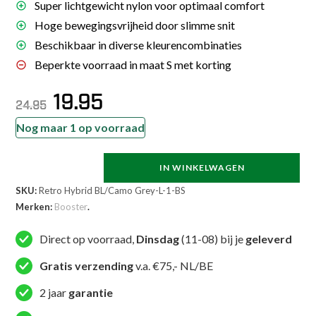
Super lichtgewicht nylon voor optimaal comfort
Hoge bewegingsvrijheid door slimme snit
Beschikbaar in diverse kleurencombinaties
Beperkte voorraad in maat S met korting
Oorspronkelijke
Huidige
19.95
prijs
prijs
24.95
was:
is:
€24.95.
€19.95.
Nog maar 1 op voorraad
IN WINKELWAGEN
Booster
SKU:
Retro Hybrid BL/Camo Grey-L-1-BS
Retro
Merken:
Booster
.
Hybrid
BL/Camo
Direct op voorraad,
Dinsdag
(11-08) bij je
geleverd
Grey
maat
Gratis verzending
v.a. €75,- NL/BE
S
2 jaar
garantie
aantal