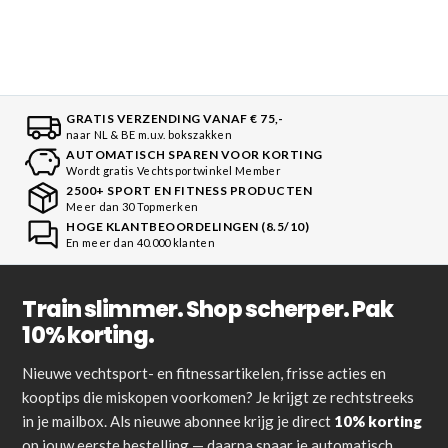
GRATIS VERZENDING VANAF € 75,-
naar NL & BE m.u.v. bokszakken
AUTOMATISCH SPAREN VOOR KORTING
Wordt gratis Vechtsportwinkel Member
2500+ SPORT EN FITNESS PRODUCTEN
Meer dan 30 Topmerken
HOGE KLANTBEOORDELINGEN (8.5/10)
En meer dan 40.000 klanten
Train slimmer. Shop scherper. Pak
10% korting.
Nieuwe vechtsport- en fitnessartikelen, frisse acties en
kooptips die miskopen voorkomen? Je krijgt ze rechtstreeks
in je mailbox. Als nieuwe abonnee krijg je direct
10% korting
op jouw eerste bestelling — daarna spaar je automatisch