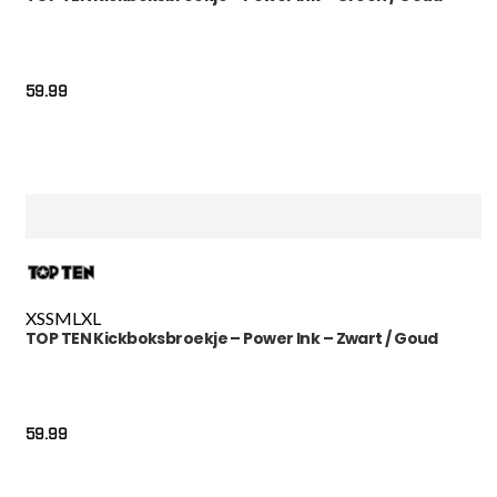
59.99
XS
S
M
L
XL
TOP TEN Kickboksbroekje – Power Ink – Zwart / Goud
59.99