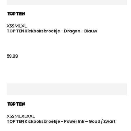
XS
S
M
L
XL
TOP TEN Kickboksbroekje – Dragon – Blauw
59.99
XS
S
M
L
XL
XXL
TOP TEN Kickboksbroekje – Power Ink – Goud / Zwart