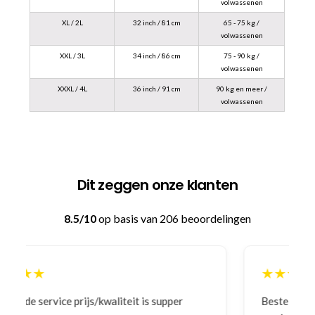
volwassenen
XL / 2L
32 inch / 81 cm
65 - 75 kg /
volwassenen
XXL / 3L
34 inch / 86 cm
75 - 90 kg /
volwassenen
XXXL / 4L
36 inch / 91 cm
90 kg en meer /
volwassenen
Dit zeggen onze klanten
8.5/10
op basis van 206 beoordelingen
★★★★★
Bestelling gedaan vanwege goede prijzen en