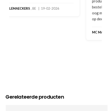
product! Telefonisch contact gehad en 1e deel
bestelling al ontvangen met gifts, waardoor je
oog merkt voor echte service. Nu nog wachten
op deel 2 en kickboksen maar!
MC MAASTRICHT
, NL | 11-02-2026
Gerelateerde producten