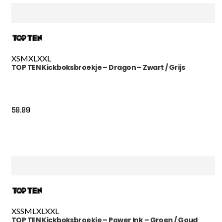
XS
M
XL
XXL
TOP TEN Kickboksbroekje – Dragon – Zwart / Grijs
59.99
XS
S
M
L
XL
XXL
TOP TEN Kickboksbroekje – Power Ink – Groen / Goud