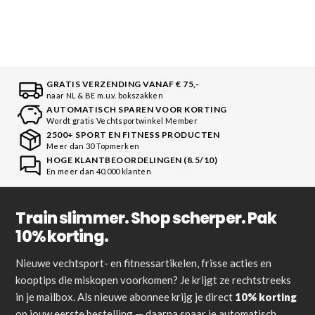
GRATIS VERZENDING VANAF € 75,-
naar NL & BE m.u.v. bokszakken
AUTOMATISCH SPAREN VOOR KORTING
Wordt gratis Vechtsportwinkel Member
2500+ SPORT EN FITNESS PRODUCTEN
Meer dan 30 Topmerken
HOGE KLANTBEOORDELINGEN (8.5/10)
En meer dan 40.000 klanten
Train slimmer. Shop scherper. Pak
10% korting.
Nieuwe vechtsport- en fitnessartikelen, frisse acties en
kooptips die miskopen voorkomen? Je krijgt ze rechtstreeks
in je mailbox. Als nieuwe abonnee krijg je direct
10% korting
op jouw eerste bestelling — daarna spaar je automatisch