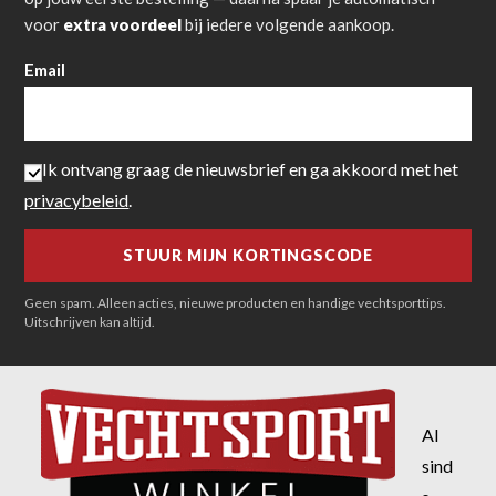
voor
extra voordeel
bij iedere volgende aankoop.
Email
Ik ontvang graag de nieuwsbrief en ga akkoord met het
privacybeleid
.
Geen spam. Alleen acties, nieuwe producten en handige vechtsporttips.
Uitschrijven kan altijd.
Al
sind