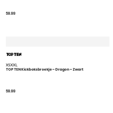
59.99
XS
XXL
TOP TEN Kickboksbroekje – Dragon – Zwart
59.99