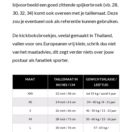
bijvoorbeeld een goed zittende spijkerbroek (vb. 28,
30, 32, 34) komt ook overeen met je taillemaat. Deze
zou je eventueel ook als referentie kunnen gebruiken.
De kickboksbroekjes, veelal gemaakt in Thailand,
vallen voor ons Europeanen vrij klein, schrik dus niet
van het maatadvies, dit zegt verder niets over jouw
postuur als fanatiek sporter.
MAAT
TAILLEMAAT IN
GEWICHTSKLASSE /
INCHES / CM
LEEFTIJD
XXS
22 inch / 58 cm
tot 35 kg / vanaf 6 jaar
XS
24 inch / 61 cm
34 - 42 kg / 8 - 11 jaar
S
26 inch / 66 cm
42 - 50 kg / 11 - 13 jaar
M
28 inch / 71 cm
50 - 60 kg / 13 - 16 jaar
L
30 inch / 76 cm
57 - 65 kg /