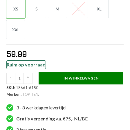
XS
S
M
L
XL
XS
S
M
L
XL
XXL
XXL
59.99
Ruim op voorraad
-
+
IN WINKELWAGEN
TOP
SKU:
18661-6150
TEN
Merken:
TOP TEN
.
Kickboksbroekje
-
3 - 8 werkdagen levertijd
Power
Ink
Gratis verzending
v.a. €75,- NL/BE
-
2 jaar
garantie