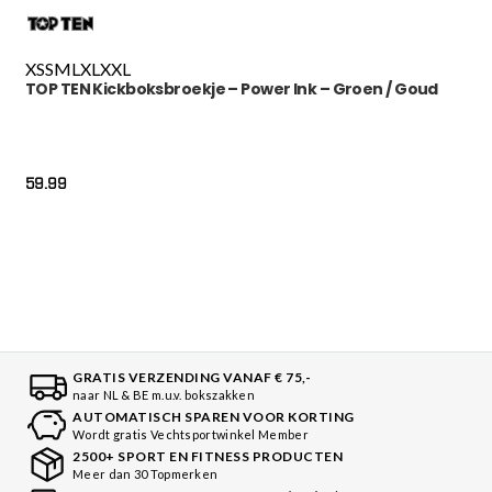
XS
S
M
L
XL
XXL
TOP TEN Kickboksbroekje – Power Ink – Groen / Goud
59.99
GRATIS VERZENDING VANAF € 75,-
naar NL & BE m.u.v. bokszakken
AUTOMATISCH SPAREN VOOR KORTING
Wordt gratis Vechtsportwinkel Member
2500+ SPORT EN FITNESS PRODUCTEN
Meer dan 30 Topmerken