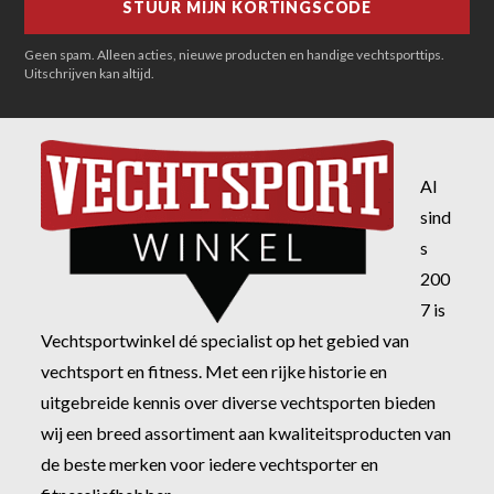
Geen spam. Alleen acties, nieuwe producten en handige vechtsporttips.
Uitschrijven kan altijd.
Al
sind
s
200
7 is
Vechtsportwinkel dé specialist op het gebied van
vechtsport en fitness. Met een rijke historie en
uitgebreide kennis over diverse vechtsporten bieden
wij een breed assortiment aan kwaliteitsproducten van
de beste merken voor iedere vechtsporter en