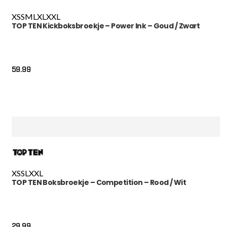
XS
S
M
L
XL
XXL
TOP TEN Kickboksbroekje – Power Ink – Goud / Zwart
59.99
XS
S
L
XXL
TOP TEN Boksbroekje – Competition – Rood / Wit
29.99