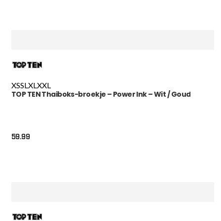
XS
S
L
XL
XXL
TOP TEN Thaiboks-broekje – Power Ink – Wit / Goud
59.99