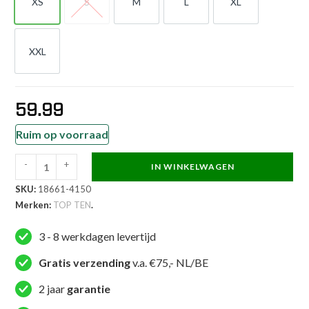
XS
S
M
L
XL
XS
S
M
L
XL
XXL
XXL
59.99
Ruim op voorraad
-
+
IN WINKELWAGEN
TOP
SKU:
18661-4150
TEN
Merken:
TOP TEN
.
Kickboksbroekje
-
3 - 8 werkdagen levertijd
Power
Ink
Gratis verzending
v.a. €75,- NL/BE
-
2 jaar
garantie
Rood