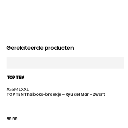
Gerelateerde producten
XS
S
M
L
XXL
TOP TEN Thaiboks-broekje – Ryu del Mar – Zwart
59.99