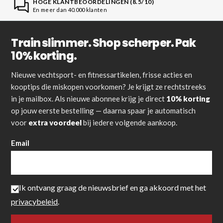
HOGE KLANTBEOORDELINGEN (8.5/10)
En meer dan 40.000 klanten
Train slimmer. Shop scherper. Pak
10% korting.
Nieuwe vechtsport- en fitnessartikelen, frisse acties en
kooptips die miskopen voorkomen? Je krijgt ze rechtstreeks
in je mailbox. Als nieuwe abonnee krijg je direct
10% korting
op jouw eerste bestelling — daarna spaar je automatisch
voor
extra voordeel
bij iedere volgende aankoop.
Email
Ik ontvang graag de nieuwsbrief en ga akkoord met het
privacybeleid
.