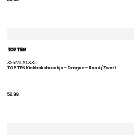
XS
S
M
L
XL
XXL
TOP TEN Kickboksbroekje – Dragon – Rood / Zwart
59.99