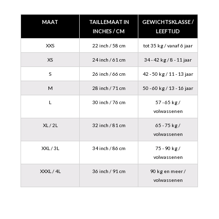
MAAT
TAILLEMAAT IN
GEWICHTSKLASSE /
INCHES / CM
LEEFTIJD
XXS
22 inch / 58 cm
tot 35 kg / vanaf 6 jaar
XS
24 inch / 61 cm
34 - 42 kg / 8 - 11 jaar
S
26 inch / 66 cm
42 - 50 kg / 11 - 13 jaar
M
28 inch / 71 cm
50 - 60 kg / 13 - 16 jaar
L
30 inch / 76 cm
57 - 65 kg /
volwassenen
XL / 2L
32 inch / 81 cm
65 - 75 kg /
volwassenen
XXL / 3L
34 inch / 86 cm
75 - 90 kg /
volwassenen
XXXL / 4L
36 inch / 91 cm
90 kg en meer /
volwassenen