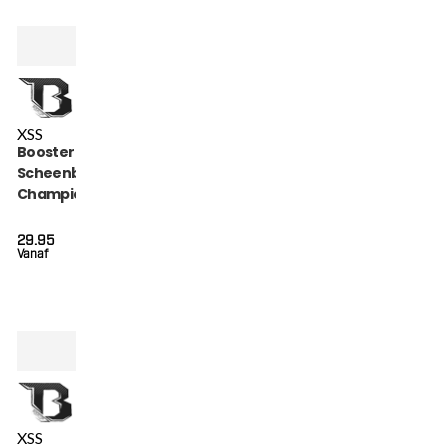
XS
S
Booster Kickboks
Scheenbeschermers
Champion Black (SG
CHAMPION BLACK)
29.95
Vanaf
XS
S