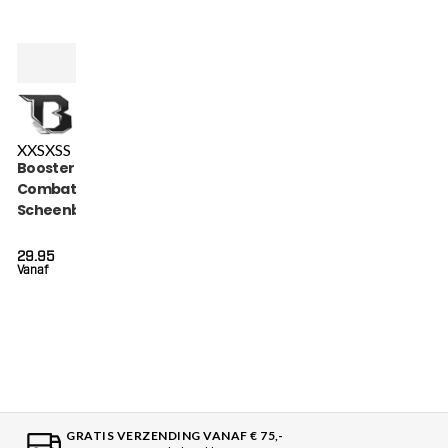
XXS
XS
S
Booster Youth
Combat Series
Scheenbeschermers
(COMBAT SERIES 1 SG)
29.95
Vanaf
GRATIS VERZENDING VANAF € 75,-