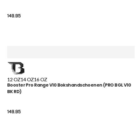
149.95
12 OZ
14 OZ
16 OZ
Booster Pro Range V10 Bokshandschoenen (PRO BGL V10
BK RD)
149.95