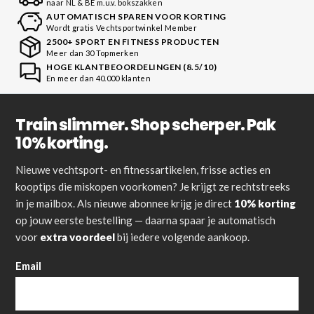
naar NL & BE m.u.v. bokszakken
AUTOMATISCH SPAREN VOOR KORTING
Wordt gratis Vechtsportwinkel Member
2500+ SPORT EN FITNESS PRODUCTEN
Meer dan 30 Topmerken
HOGE KLANTBEOORDELINGEN (8.5/10)
En meer dan 40.000 klanten
Train slimmer. Shop scherper. Pak
10% korting.
Nieuwe vechtsport- en fitnessartikelen, frisse acties en
kooptips die miskopen voorkomen? Je krijgt ze rechtstreeks
in je mailbox. Als nieuwe abonnee krijg je direct
10% korting
op jouw eerste bestelling — daarna spaar je automatisch
voor
extra voordeel
bij iedere volgende aankoop.
Email