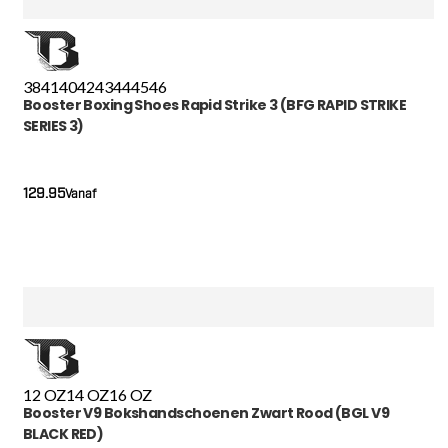
38
41
40
42
43
44
45
46
Booster Boxing Shoes Rapid Strike 3 (BFG RAPID STRIKE
SERIES 3)
129.95
Vanaf
12 OZ
14 OZ
16 OZ
Booster V9 Bokshandschoenen Zwart Rood (BGL V9
BLACK RED)