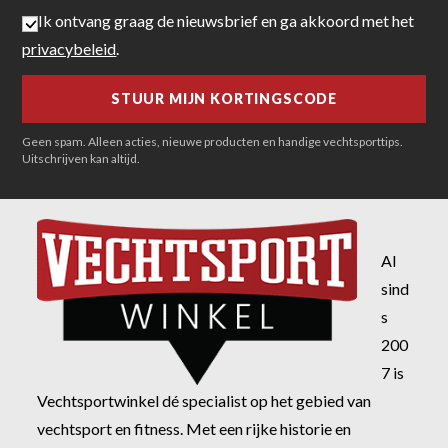
Ik ontvang graag de nieuwsbrief en ga akkoord met het
privacybeleid
.
Geen spam. Alleen acties, nieuwe producten en handige vechtsporttips.
Uitschrijven kan altijd.
Al
sind
s
200
7 is
Vechtsportwinkel dé specialist op het gebied van
vechtsport en fitness. Met een rijke historie en