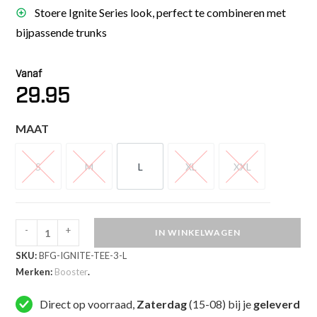
Stoere Ignite Series look, perfect te combineren met
bijpassende trunks
Vanaf
29.95
MAAT
S
M
L
XL
XXL
S
M
L
XL
XXL
-
+
IN WINKELWAGEN
Booster
SKU:
BFG-IGNITE-TEE-3-L
Ignite
Merken:
Booster
.
Series
T-
Direct op voorraad,
Zaterdag
(15-08) bij je
geleverd
Shirt