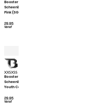
Booster Kids
Scheenbeschermers
Pink (SG CHAMPION
PINK)
29.95
Vanaf
XXS
XS
S
Booster Kickboks
Scheenbeschermers
Youth Combat Series
(COMBAT SERIES 3
SG)
29.95
Vanaf