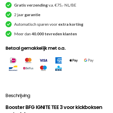
(BFG
Gratis verzending
v.a. €75,- NL/BE
IGNITE
2 jaar
garantie
TEE
3)
Automatisch sparen voor
extra korting
aantal
Meer dan
40.000 tevreden klanten
Betaal gemakkelijk met o.a.
Beschrijving
Booster BFG IGNITE TEE 3 voor kickboksen