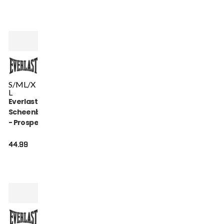
S/M
L/X
L
Everlast
Scheenbeschermer
- Prospect Youth -
Zwart
44.99