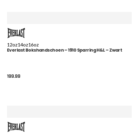
12oz
14oz
16oz
Everlast Bokshandschoen – 1910 Sparring H&L – Zwart
199.99