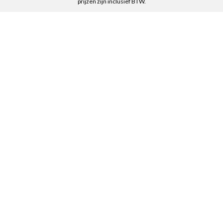
prijzen zijn inclusief BTW.