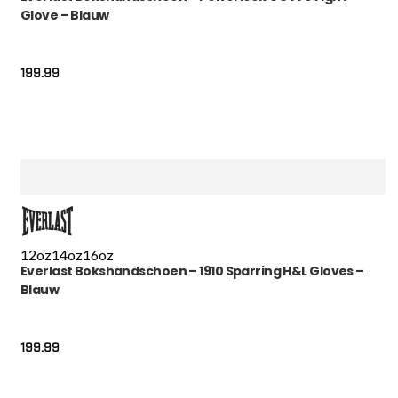
Glove – Blauw
199.99
12oz
14oz
16oz
Everlast Bokshandschoen – 1910 Sparring H&L Gloves –
Blauw
199.99