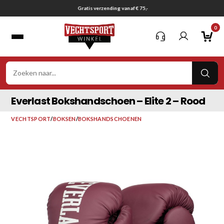
Ga
Gratis verzending vanaf € 75,-
naar
0
inhoud
VER
ZOE
Everlast Bokshandschoen – Elite 2 – Rood
VECHTSPORT
/
BOKSEN
/
BOKSHANDSCHOENEN