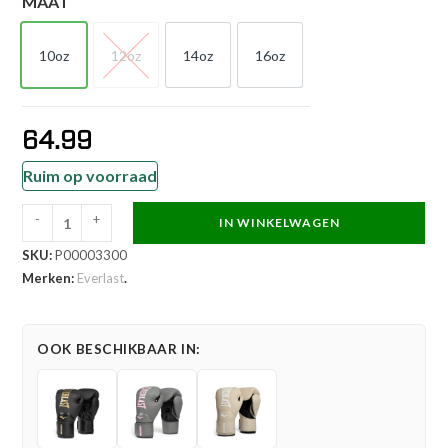
MAAT
10oz
12oz
14oz
16oz
10oz
12oz
14oz
16oz
64.99
Ruim op voorraad
-
+
IN WINKELWAGEN
Everlast
SKU:
P00003300
Bokshandschoen
Merken:
Everlast
.
-
Elite
2
OOK BESCHIKBAAR IN:
-
Rood
aantal