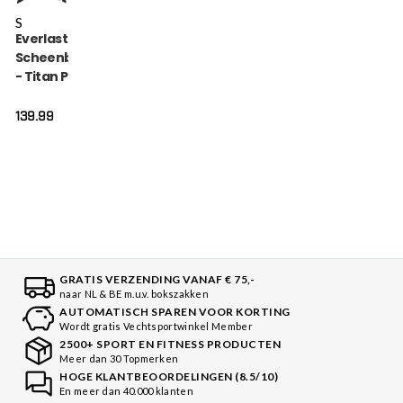
S
Everlast
Scheenbeschermer
- Titan Pro Instep -
Zwart
139.99
GRATIS VERZENDING VANAF € 75,-
naar NL & BE m.u.v. bokszakken
AUTOMATISCH SPAREN VOOR KORTING
Wordt gratis Vechtsportwinkel Member
2500+ SPORT EN FITNESS PRODUCTEN
Meer dan 30 Topmerken
HOGE KLANTBEOORDELINGEN (8.5/10)
En meer dan 40.000 klanten