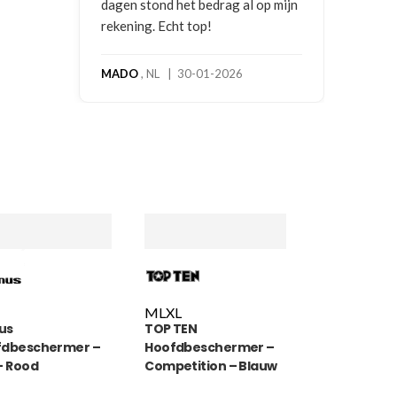
dagen stond het bedrag al op mijn
rekening. Echt top!
MADO
, NL | 30-01-2026
M
L
XL
us
TOP TEN
fdbeschermer –
Hoofdbeschermer –
– Rood
Competition – Blauw