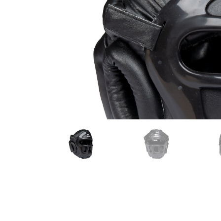
Karate
Voor dam
Zakhand
Taekwondo
Trainin
Brazilian Jiu jitsu
Bokszak
Bevestig
Krav Maga
bokszak
Bokspop
Stoot- e
Stootkus