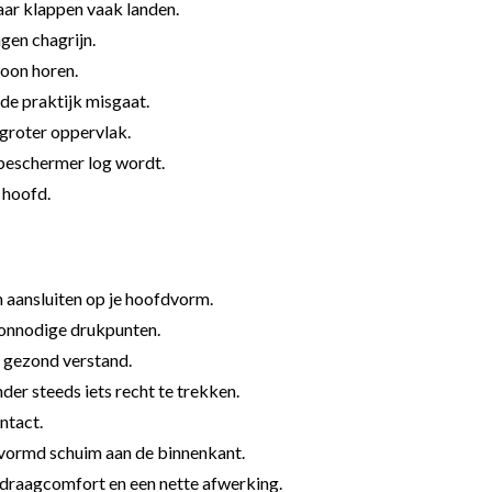
aar klappen vaak landen.
gen chagrijn.
woon horen.
 de praktijk misgaat.
 groter oppervlak.
 beschermer log wordt.
e hoofd.
n aansluiten op je hoofdvorm.
n onnodige drukpunten.
n gezond verstand.
er steeds iets recht te trekken.
ontact.
evormd schuim aan de binnenkant.
draagcomfort en een nette afwerking.