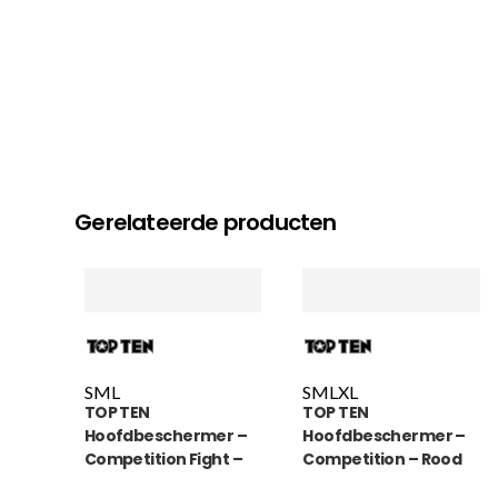
Gerelateerde producten
S
M
L
S
M
L
XL
TOP TEN
TOP TEN
Hoofdbeschermer –
Hoofdbeschermer –
Competition Fight –
Competition – Rood
Blauw