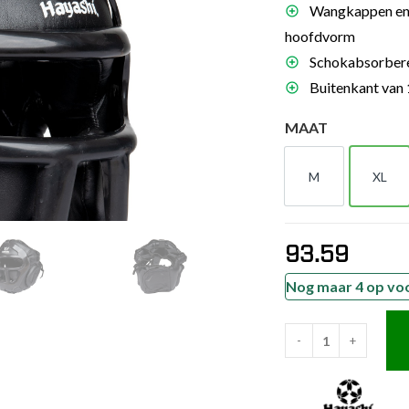
Wangkappen en k
es
hoofdvorm
schoenen
Schokabsorbere
gsartikelen
Buitenkant van 
MAAT
ingsmateriaal
M
XL
pen
M
XL
n trapkussens
sens en pads
93.59
Nog maar 4 op vo
-
+
Hayashi
Hoofdbeschermer
-