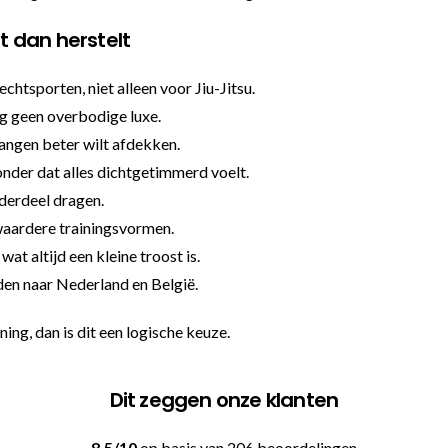
at dan herstelt
htsporten, niet alleen voor Jiu-Jitsu.
ng geen overbodige luxe.
wangen beter wilt afdekken.
onder dat alles dichtgetimmerd voelt.
nderdeel dragen.
zwaardere trainingsvormen.
t altijd een kleine troost is.
nden naar Nederland en België.
ng, dan is dit een logische keuze.
Dit zeggen onze klanten
8.5/10
op basis van 206 beoordelingen