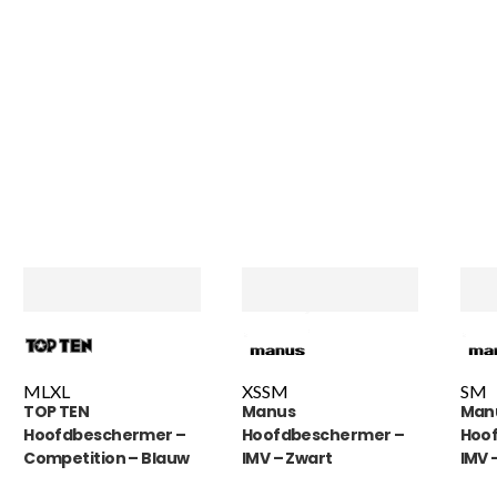
M
L
XL
XS
S
M
S
M
TOP TEN
Manus
Man
Hoofdbeschermer –
Hoofdbeschermer –
Hoo
Competition – Blauw
IMV – Zwart
IMV 