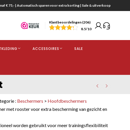
naf € 75,- | Automatisch sparen voor extra korting | Sale & uitverkoop
Klantbeoordelingen (206)
end
8.5
/10
opdracht
TKLEDING
ACCESSOIRES
SALE
kjes
t
tegorie :
Beschermers
>
Hoofdbeschermers
 met rooster voor extra bescherming van gezicht en
oneel worden gebruikt voor meer trainingsflexibiliteit