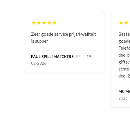
★★★★★
★★★★★
Zeer goede service prijs/kwaliteit
Bestelling ged
is supper
goede prijzen e
Telefonisch con
deel bestelling
PAUL SPILLEMAECKERS
, BE | 19-
gifts, waardoor
02-2026
echte service. 
deel 2 en kickb
MC MAASTRICH
2026