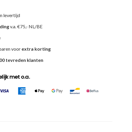
n levertijd
nding
v.a. €75,- NL/BE
e
paren voor
extra korting
00 tevreden klanten
ijk met o.a.