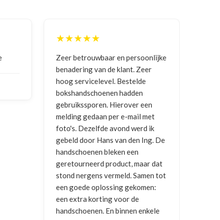
★★★★★
★★★★★
Zeer betrouwbaar en persoonlijke
Goede communic
benadering van de klant. Zeer
ontvangen
hoog servicelevel. Bestelde
bokshandschoenen hadden
NICO VERMUN
gebruikssporen. Hierover een
2026
melding gedaan per e-mail met
foto's. Dezelfde avond werd ik
gebeld door Hans van den Ing. De
handschoenen bleken een
geretourneerd product, maar dat
stond nergens vermeld. Samen tot
een goede oplossing gekomen:
een extra korting voor de
handschoenen. En binnen enkele