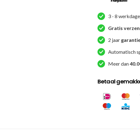
Mesh
Headguard
3 - 8 werkdage
-
Zwart
Gratis verze
aantal
2 jaar
garanti
Automatisch s
Meer dan
40.0
Betaal gemakkel