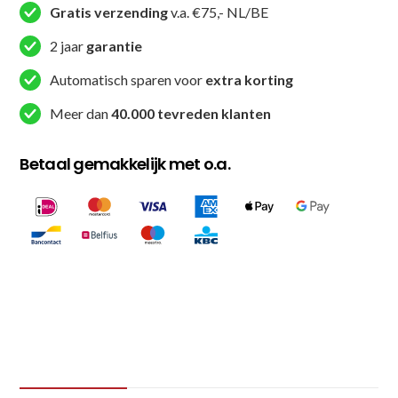
single
Gratis verzending
v.a. €75,- NL/BE
target
2 jaar
garantie
mitt
JC
Automatisch sparen voor
extra korting
-
Meer dan
40.000 tevreden klanten
Zwart
/
Betaal gemakkelijk met o.a.
Wit
/
Rood
/
Blauw
(JC-
8001-
S)
aantal