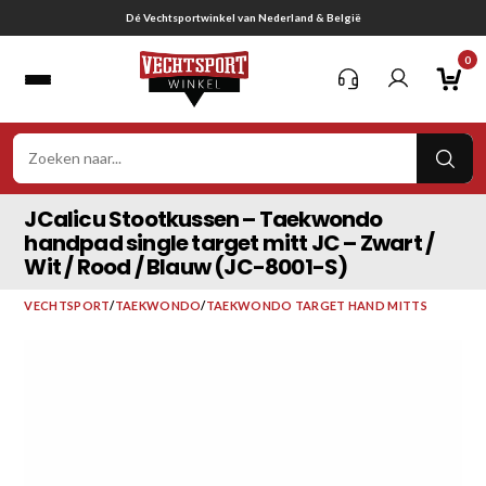
Ga
ië
Gratis verzending vanaf € 75,-
naar
0
inhoud
VER
ZOE
JCalicu Stootkussen – Taekwondo
handpad single target mitt JC – Zwart /
Wit / Rood / Blauw (JC-8001-S)
VECHTSPORT
/
TAEKWONDO
/
TAEKWONDO TARGET HAND MITTS