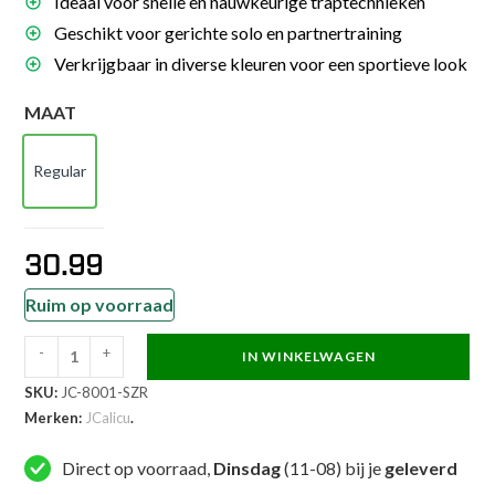
Ideaal voor snelle en nauwkeurige traptechnieken
Geschikt voor gerichte solo en partnertraining
Verkrijgbaar in diverse kleuren voor een sportieve look
MAAT
Regular
Regular
30.99
Ruim op voorraad
-
+
IN WINKELWAGEN
JCalicu
SKU:
JC-8001-SZR
Stootkussen
Merken:
JCalicu
.
-
Taekwondo
Direct op voorraad,
Dinsdag
(11-08) bij je
geleverd
handpad