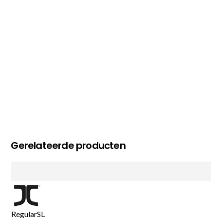
MC MAASTRICHT
, NL | 11-02-2026
Gerelateerde producten
Regular
S
L