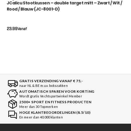
JCalicu Stootkussen – double target mitt – Zwart / Wit /
Rood / Blauw (JC-8001-D)
23.99
Vanaf
GRATIS VERZENDING VANAF € 75,-
naar NL & BE m.u.v. bokszakken
AUTOMATISCH SPAREN VOOR KORTING
Wordt gratis Vechtsportwinkel Member
2500+ SPORT EN FITNESS PRODUCTEN
Meer dan 30 Topmerken
HOGE KLANTBEOORDELINGEN (8.5/10)
En meer dan 40.000 klanten