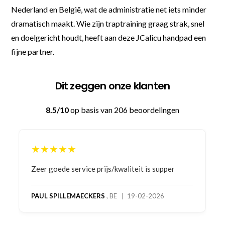
Nederland en België, wat de administratie net iets minder
dramatisch maakt. Wie zijn traptraining graag strak, snel
en doelgericht houdt, heeft aan deze JCalicu handpad een
fijne partner.
Dit zeggen onze klanten
8.5/10
op basis van 206 beoordelingen
★★★★★
Bestelling gedaan vanwege goede prijzen en
product! Telefonisch contact gehad en 1e deel
bestelling al ontvangen met gifts, waardoor je
oog merkt voor echte service. Nu nog wachten
op deel 2 en kickboksen maar!