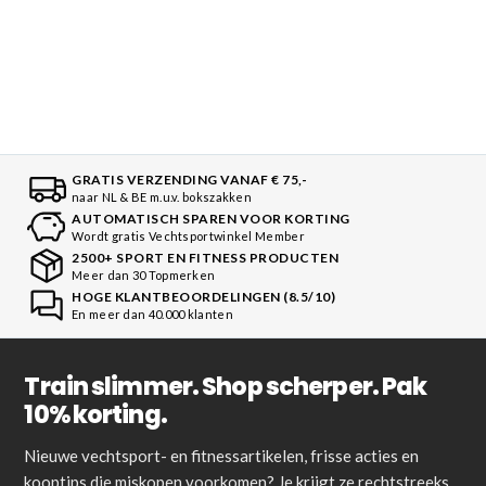
GRATIS VERZENDING VANAF € 75,-
naar NL & BE m.u.v. bokszakken
AUTOMATISCH SPAREN VOOR KORTING
Wordt gratis Vechtsportwinkel Member
2500+ SPORT EN FITNESS PRODUCTEN
Meer dan 30 Topmerken
HOGE KLANTBEOORDELINGEN (8.5/10)
En meer dan 40.000 klanten
Train slimmer. Shop scherper. Pak
10% korting.
Nieuwe vechtsport- en fitnessartikelen, frisse acties en
kooptips die miskopen voorkomen? Je krijgt ze rechtstreeks