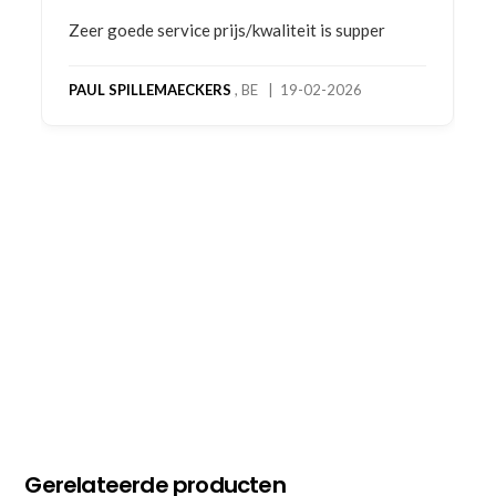
Bestelling gedaan vanwege goede prijzen en
product! Telefonisch contact gehad en 1e deel
bestelling al ontvangen met gifts, waardoor je
oog merkt voor echte service. Nu nog wachten
op deel 2 en kickboksen maar!
MC MAASTRICHT
, NL | 11-02-2026
Gerelateerde producten