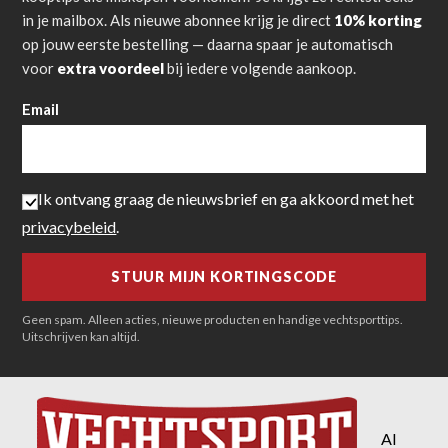
in je mailbox. Als nieuwe abonnee krijg je direct
10% korting
op jouw eerste bestelling — daarna spaar je automatisch
voor
extra voordeel
bij iedere volgende aankoop.
Email
Ik ontvang graag de nieuwsbrief en ga akkoord met het
privacybeleid
.
Geen spam. Alleen acties, nieuwe producten en handige vechtsporttips.
Uitschrijven kan altijd.
Al