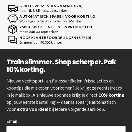
GRATIS VERZENDING VANAF € 75,-
naar NL & BE m.u.v. bokszakken
AUTOMATISCH SPAREN VOOR KORTING
Wordt gratis Vechtsportwinkel Member
2500+ SPORT EN FITNESS PRODUCTEN
Meer dan 30 Topmerken
HOGE KLANTBEOORDELINGEN (8.5/10)
En meer dan 40.000 klanten
Train slimmer. Shop scherper. Pak
10% korting.
Nieuwe vechtsport- en fitnessartikelen, frisse acties en
kooptips die miskopen voorkomen? Je krijgt ze rechtstreeks
in je mailbox. Als nieuwe abonnee krijg je direct
10% korting
op jouw eerste bestelling — daarna spaar je automatisch
voor
extra voordeel
bij iedere volgende aankoop.
Email