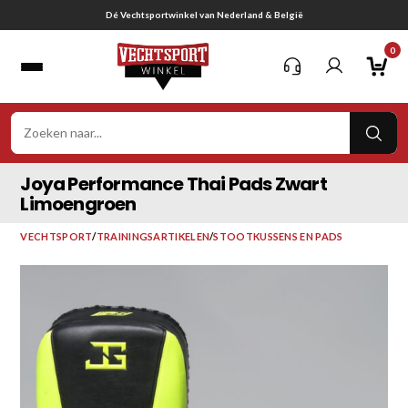
Ga
Gratis verzending vanaf € 75,-
naar
0
inhoud
VER
ZOE
Joya Performance Thai Pads Zwart
Limoengroen
VECHTSPORT
/
TRAININGSARTIKELEN
/
STOOTKUSSENS EN PADS