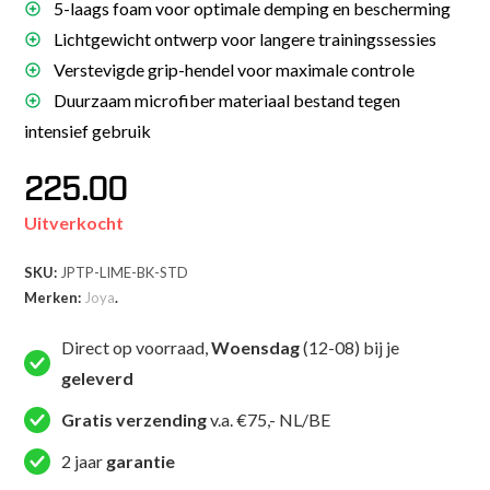
5-laags foam voor optimale demping en bescherming
Lichtgewicht ontwerp voor langere trainingssessies
Verstevigde grip-hendel voor maximale controle
Duurzaam microfiber materiaal bestand tegen
intensief gebruik
225.00
Uitverkocht
SKU:
JPTP-LIME-BK-STD
Merken:
Joya
.
Direct op voorraad,
Woensdag
(12-08) bij je
geleverd
Gratis verzending
v.a. €75,- NL/BE
2 jaar
garantie