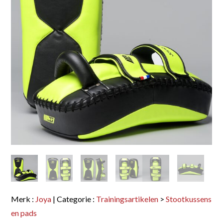
Merk :
Joya
| Categorie :
Trainingsartikelen
>
Stootkussens
en pads