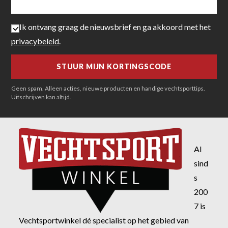
Ik ontvang graag de nieuwsbrief en ga akkoord met het
privacybeleid
.
Geen spam. Alleen acties, nieuwe producten en handige vechtsporttips.
Uitschrijven kan altijd.
Al
sind
s
200
7 is
Vechtsportwinkel dé specialist op het gebied van