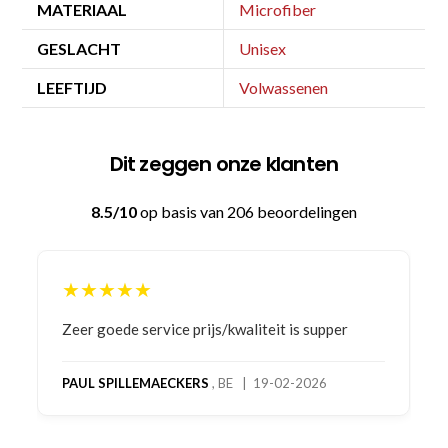
MATERIAAL
Microfiber
GESLACHT
Unisex
LEEFTIJD
Volwassenen
Dit zeggen onze klanten
8.5/10
op basis van 206 beoordelingen
★★★★★
Bestelling gedaan vanwege goede prijzen en
product! Telefonisch contact gehad en 1e deel
bestelling al ontvangen met gifts, waardoor je
oog merkt voor echte service. Nu nog wachten
op deel 2 en kickboksen maar!