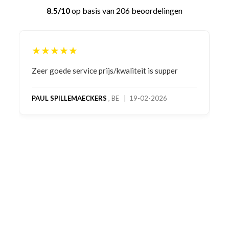
8.5/10
op basis van 206 beoordelingen
★★★★★
Bestelling gedaan vanwege goede prijzen en
product! Telefonisch contact gehad en 1e deel
bestelling al ontvangen met gifts, waardoor je
oog merkt voor echte service. Nu nog wachten
op deel 2 en kickboksen maar!
MC MAASTRICHT
, NL | 11-02-2026