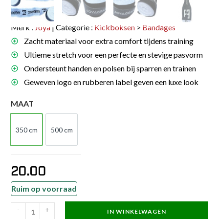
Merk :
Joya
| Categorie :
Kickboksen
>
Bandages
Zacht materiaal voor extra comfort tijdens training
Ultieme stretch voor een perfecte en stevige pasvorm
Ondersteunt handen en polsen bij sparren en trainen
Geweven logo en rubberen label geven een luxe look
MAAT
350 cm
500 cm
350 cm
500 cm
20.00
Ruim op voorraad
-
+
IN WINKELWAGEN
Joya