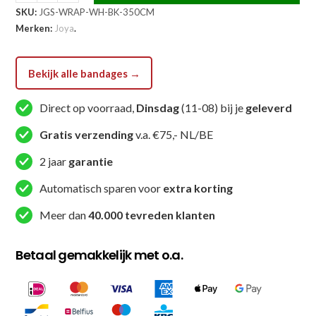
SKU:
JGS-WRAP-WH-BK-350CM
Strike
Merken:
Joya
.
Bandages
Wit
aantal
Bekijk alle bandages →
Direct op voorraad,
Dinsdag
(11-08) bij je
geleverd
Gratis verzending
v.a. €75,- NL/BE
2 jaar
garantie
Automatisch sparen voor
extra korting
Meer dan
40.000 tevreden klanten
Betaal gemakkelijk met o.a.