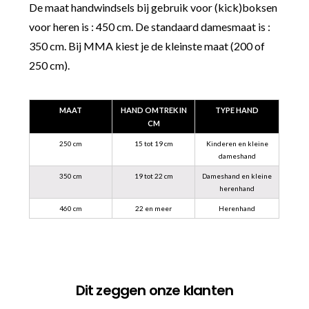
De maat handwindsels bij gebruik voor (kick)boksen
voor heren is : 450 cm. De standaard damesmaat is :
350 cm. Bij MMA kiest je de kleinste maat (200 of
250 cm).
MAAT
HAND OMTREK IN
TYPE HAND
CM
250 cm
15 tot 19 cm
Kinderen en kleine
dameshand
350 cm
19 tot 22 cm
Dameshand en kleine
herenhand
460 cm
22 en meer
Herenhand
Dit zeggen onze klanten