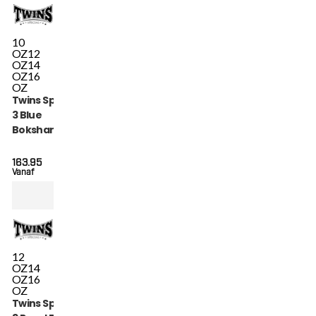
10
OZ
12
OZ
14
OZ
16
OZ
Twins Special BGVL
3 Blue
Bokshandschoenen
(BGVL 3 BLUE)
163.95
Vanaf
12
OZ
14
OZ
16
OZ
Twins Special BGVL