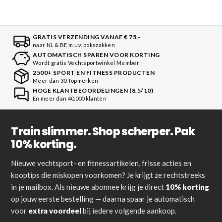
GRATIS VERZENDING VANAF € 75,-
naar NL & BE m.u.v. bokszakken
AUTOMATISCH SPAREN VOOR KORTING
Wordt gratis Vechtsportwinkel Member
2500+ SPORT EN FITNESS PRODUCTEN
Meer dan 30 Topmerken
HOGE KLANTBEOORDELINGEN (8.5/10)
En meer dan 40.000 klanten
Train slimmer. Shop scherper. Pak
10% korting.
Nieuwe vechtsport- en fitnessartikelen, frisse acties en
kooptips die miskopen voorkomen? Je krijgt ze rechtstreeks
in je mailbox. Als nieuwe abonnee krijg je direct
10% korting
op jouw eerste bestelling — daarna spaar je automatisch
voor
extra voordeel
bij iedere volgende aankoop.