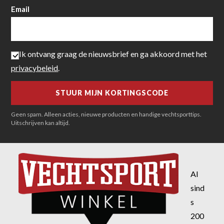
Email
Ik ontvang graag de nieuwsbrief en ga akkoord met het
privacybeleid
.
Geen spam. Alleen acties, nieuwe producten en handige vechtsporttips.
Uitschrijven kan altijd.
Al
sind
s
200