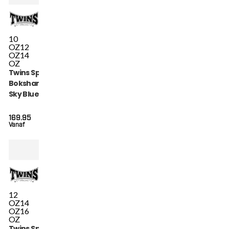
10
OZ
12
OZ
14
OZ
Twins Special
Bokshandschoenen
Sky Blue (BGVL4P
SKY BLUE)
169.95
Vanaf
12
OZ
14
OZ
16
OZ
Twins Special BGVL