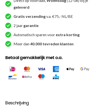
Direct op voorraad,
Woensdag
(12-08) bij je
geleverd
Gratis verzending
v.a. €75,- NL/BE
2 jaar
garantie
Automatisch sparen voor
extra korting
Meer dan
40.000 tevreden klanten
Betaal gemakkelijk met o.a.
Beschrijving