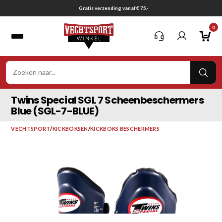
Ga
Gratis verzending vanaf € 75,-
naar
0
inhoud
VER
ZOE
Twins Special SGL 7 Scheenbeschermers
Blue (SGL-7-BLUE)
VECHTSPORT
/
KICKBOKSEN
/
KICKBOKS BESCHERMERS