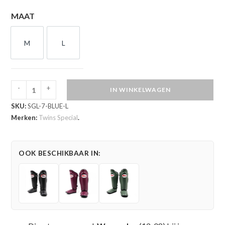
MAAT
M
L
M
L
-
+
IN WINKELWAGEN
Twins
SKU:
SGL-7-BLUE-L
Special
Merken:
Twins Special
.
SGL
7
Scheenbeschermers
OOK BESCHIKBAAR IN:
Blue
(SGL-
7-
BLUE)
aantal