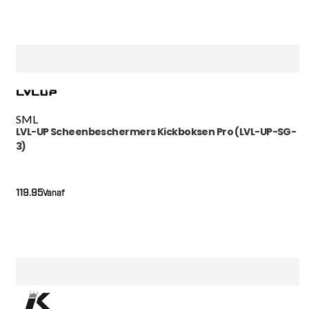
S
M
L
LVL-UP Scheenbeschermers Kickboksen Pro (LVL-UP-SG-
3)
119.95
Vanaf