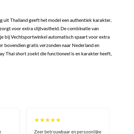
g uit Thailand geeft het model een authentiek karakter,
zorgt voor extra slijtvastheid. De combinatie van
t je bij Vechtsportwinkel automatisch spaart voor extra
rdt er bovendien gratis verzonden naar Nederland en
uay Thai short zoekt die functioneel is en karakter heeft,
★★★★★
★
nlijke
Goede communicatie, artikel goed
Corre