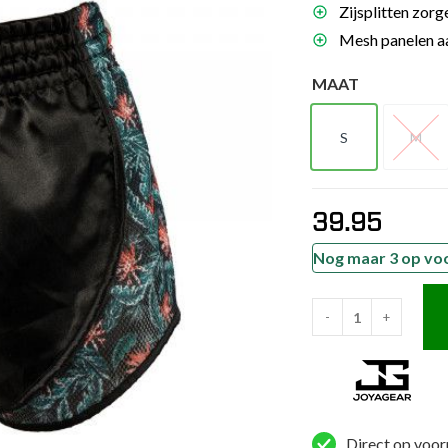
Zijsplitten zor
es
Mesh panelen aan
schoenen
MAAT
gsartikelen
S
M
ingsmateriaal
S
M
pen
39.95
n trapkussens
sens en pads
Nog maar 3 op vo
-
+
Joya
Tropical
Muay
Thai
Short
Direct op voor