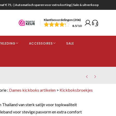
naf € 75,- | Automatisch sparen voor extra korting | Sale & uitverkoop
Klantbeoordelingen (206)
end
8.5
/10
opdracht
TKLEDING
ACCESSOIRES
SALE
kjes
orie :
Dames kickboks artikelen
>
Kickboksbroekjes
Thailand van sterk satijn voor topkwaliteit
illeband voor stevige pasvorm en extra comfort