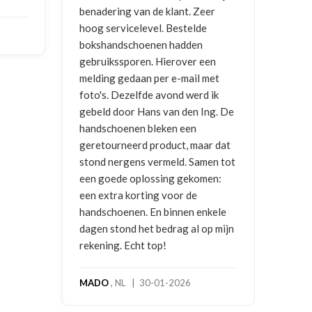
er
ontvangen
en g
vrag
NICO VERMUNICHT
, BE | 29-01-
en
2026
BRE
met
2025
ik
ng. De
r dat
en tot
en:
kele
p mijn