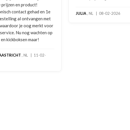
benadering van de klant. Ze
hoog servicelevel. Bestelde
, NL | 08-02-2026
bokshandschoenen hadden
gebruikssporen. Hierover e
melding gedaan per e-mail 
foto's. Dezelfde avond werd 
gebeld door Hans van den I
handschoenen bleken een
geretourneerd product, maa
stond nergens vermeld. Sam
een goede oplossing gekom
een extra korting voor de
handschoenen. En binnen en
dagen stond het bedrag al o
rekening. Echt top!
MADO
, NL | 30-01-2026