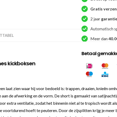
dames
kickboksbroek
Gratis verze
aantal
2 jaar
garanti
Automatisch s
TTABEL
Meer dan
40.0
Betaal gemakkel
mes kickboksen
en laat zien waar hij voor bedoeld is: trappen, draaien, knieën o
aan de afwerking en de vorm. De short is gemaakt van satijnachtig 
r extra ventilatie, zodat het binnenin niet al te tropisch wordt als
e voortdurend hoeft te peuteren. Door de zijsplitten krijg je meer 