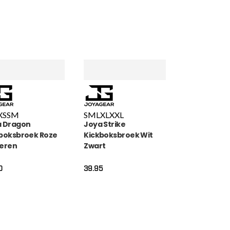
XS
S
M
S
M
L
XL
XXL
a Dragon
Joya Strike
boksbroek Roze
Kickboksbroek Wit
eren
Zwart
0
39.95