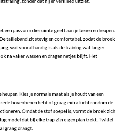
traling, zonder dat hij er verkleed uitziet.
et een pasvorm die ruimte geeft aan je benen en heupen.
 De tailleband zit stevig en comfortabel, zodat de broek
gang, wat vooral handig is als de training wat langer
ok na vaker wassen en dragen netjes blijft. Het
de heupen. Kies je normale maat als je houdt van een
je brede bovenbenen hebt of graag extra lucht rondom de
functioneren. Omdat de stof soepel is, vormt de broek zich
g model dat bij elke trap zijn eigen plan trekt. Twijfel
al graag draagt.