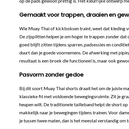
op de pads gewoon prettig is. Het kleurrijke ontwerp met
Gemaakt voor trappen, draaien en ge
Wie Muay Thai of kickboksen traint, weet dat kleding vo
De zijsplitten helpen je om hoger te trappen zonder dat 
goed blijft zitten tijdens sparren, padsessies en conditie
duurt dan je goede voornemens. De afwerking met piping 
resultaat is een broek die functioneel is, maar ook gewo
Pasvorm zonder gedoe
Bij dit soort Muay Thai shorts draait het om de juiste ma
klassieke fit met voldoende bewegingsruimte. Zit je graa
heupen wilt. De traditionele tailleband helpt de short op
makkelijk naar je bewegingen tijdens trainen. Voor dames
je tussen twee maten, dan is het meestal verstandig om t