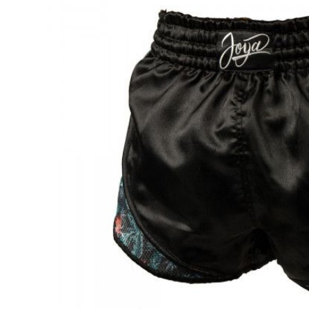
Karate
Voor dam
Zakhand
Taekwondo
Trainin
Brazilian Jiu jitsu
Bokszak
Bevestig
Krav Maga
bokszak
Bokspop
Stoot- e
Stootkus