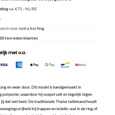
nding
v.a. €75,- NL/BE
e
paren voor
extra korting
00 tevreden klanten
ijk met o.a.
mhoog en weer door. Dit model is handgemaakt in
polyester, waardoor hij soepel valt en tegelijk tegen
 jij dat wel bent. De traditionele Thaise tailleband houdt
bewegingsvrijheid bij trappen en knieën, wat in de ring of