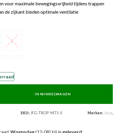
gen voor maximale bewegingsvrijheid tijdens trappen
 de zijkant bieden optimale ventilatie
L
L
orraad
IN WINKELWAGEN
SKU:
JFG-TROP-MTS-S
Merken:
Joya
.
raad,
Woensdag
(12-08) bij je
geleverd