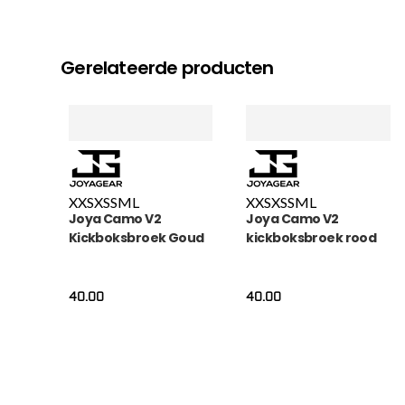
Gerelateerde producten
XXS
XS
S
M
L
XXS
XS
S
M
L
Joya Camo V2
Joya Camo V2
Kickboksbroek Goud
kickboksbroek rood
40.00
40.00