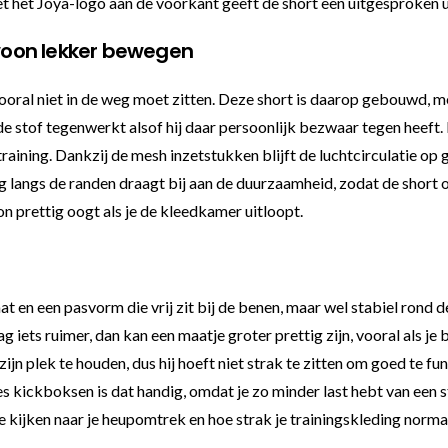
 het Joya-logo aan de voorkant geeft de short een uitgesproken uits
woon lekker bewegen
oral niet in de weg moet zitten. Deze short is daarop gebouwd, m
de stof tegenwerkt alsof hij daar persoonlijk bezwaar tegen heeft.
training. Dankzij de mesh inzetstukken blijft de luchtcirculatie op 
langs de randen draagt bij aan de duurzaamheid, zodat de short o
on prettig oogt als je de kleedkamer uitloopt.
at en een pasvorm die vrij zit bij de benen, maar wel stabiel rond 
g iets ruimer, dan kan een maatje groter prettig zijn, vooral als 
 zijn plek te houden, dus hij hoeft niet strak te zitten om goed te 
 kickboksen is dat handig, omdat je zo minder last hebt van een stu
e kijken naar je heupomtrek en hoe strak je trainingskleding norma