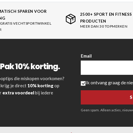
ATISCH SPAREN VOOR
2500+ SPORT EN FITNESS
NG
PRODUCTEN
GRATIS VECHTSPORTWINKEL
MEER DAN 30 TOPMERKEN
R
Email
Pak 10% korting.
 kooptips die miskopen voorkomen?
Ik ontvang graag de ni
krijg je direct
10% korting
op
or
extra voordeel
bij iedere
Geen spam. Alleen acties, nieuwe 