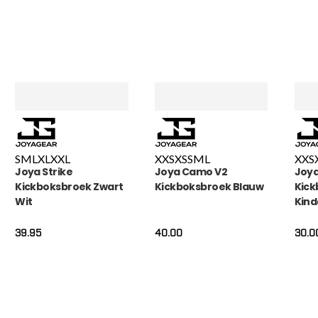
S
M
L
XL
XXL
XXS
XS
S
M
L
XXS
Joya Strike
Joya Camo V2
Joy
Kickboksbroek Zwart
Kickboksbroek Blauw
Kick
Wit
Kind
39.95
40.00
30.0