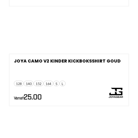
JOYA CAMO V2 KINDER KICKBOKSSHIRT GOUD
128
140
152
164
S
L
25.00
Vanaf