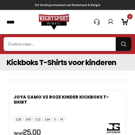
Ga
Dé Vechtsportwinkel van Nederland & België
naar
0
inhoud
VER
ZOE
Kickboks T-Shirts voor kinderen
JOYA CAMO V2 ROZE KINDER KICKBOKS T-
SHIRT
128
140
152
164
S
M
25.00
Vanaf