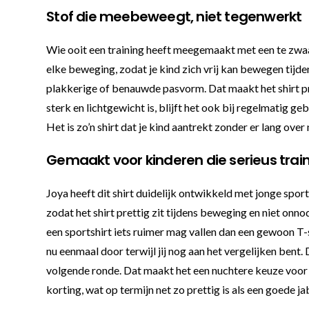
Stof die meebeweegt, niet tegenwerkt
Wie ooit een training heeft meegemaakt met een te zwaar
elke beweging, zodat je kind zich vrij kan bewegen tijden
plakkerige of benauwde pasvorm. Dat maakt het shirt pr
sterk en lichtgewicht is, blijft het ook bij regelmatig 
Het is zo’n shirt dat je kind aantrekt zonder er lang over
Gemaakt voor kinderen die serieus trai
Joya heeft dit shirt duidelijk ontwikkeld met jonge spo
zodat het shirt prettig zit tijdens beweging en niet onno
een sportshirt iets ruimer mag vallen dan een gewoon T-s
nu eenmaal door terwijl jij nog aan het vergelijken bent
volgende ronde. Dat maakt het een nuchtere keuze voor 
korting, wat op termijn net zo prettig is als een goede ja