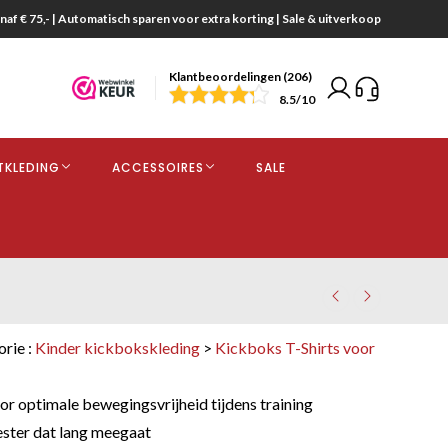
naf € 75,- | Automatisch sparen voor extra korting | Sale & uitverkoop
Klantbeoordelingen (206)
end
8.5
/10
opdracht
TKLEDING
ACCESSOIRES
SALE
kjes
orie :
Kinder kickbokskleding
>
Kickboks T-Shirts voor
r optimale bewegingsvrijheid tijdens training
ster dat lang meegaat