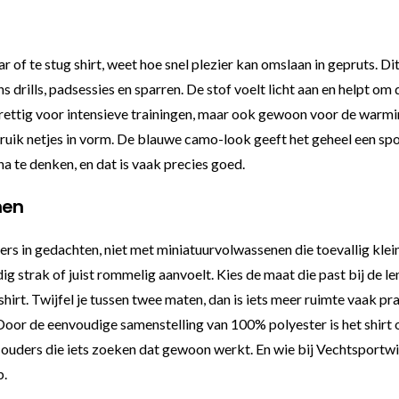
 of te stug shirt, weet hoe snel plezier kan omslaan in gepruts. D
s drills, padsessies en sparren. De stof voelt licht aan en helpt om
ettig voor intensieve trainingen, maar ook gewoon voor de warmi
gebruik netjes in vorm. De blauwe camo-look geeft het geheel een sp
 na te denken, en dat is vaak precies goed.
nen
rters in gedachten, niet met miniatuurvolwassenen die toevallig kl
dig strak of juist rommelig aanvoelt. Kies de maat die past bij de 
hirt. Twijfel je tussen twee maten, dan is iets meer ruimte vaak pr
. Door de eenvoudige samenstelling van 100% polyester is het shirt
ouders die iets zoeken dat gewoon werkt. En wie bij Vechtsportwi
b.