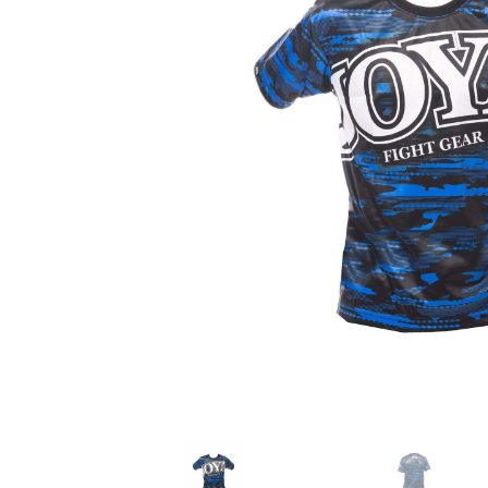
Karate
Voor dam
Zakhand
Taekwondo
Trainin
Brazilian Jiu jitsu
Bokszak
Bevestig
Krav Maga
bokszak
Bokspop
Stoot- e
Stootkus