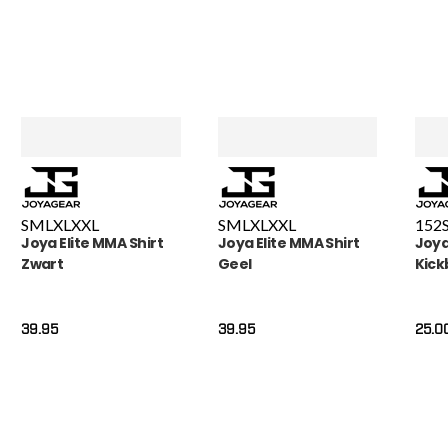
S
M
L
XL
XXL
S
M
L
XL
XXL
152
Joya Elite MMA Shirt
Joya Elite MMA Shirt
Joya
Zwart
Geel
Kick
39.95
39.95
25.0