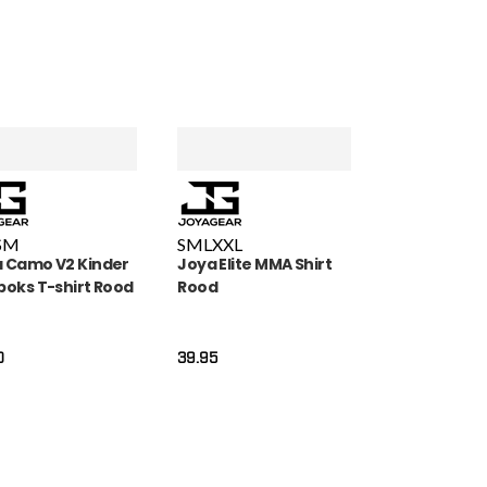
S
M
S
M
L
XXL
 Camo V2 Kinder
Joya Elite MMA Shirt
boks T-shirt Rood
Rood
0
39.95