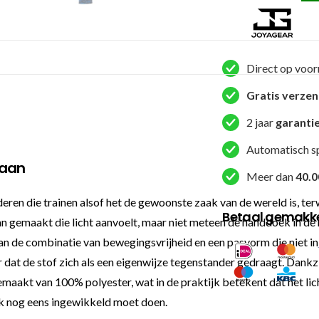
Camo
V2
T-
shirt
Direct op voor
Blauw
Kinder
Gratis verze
Vechtsport
2 jaar
garanti
aantal
Automatisch s
taan
Meer dan
40.0
ren die trainen alsof het de gewoonste zaak van de wereld is, te
Betaal gemakkel
 gemaakt die licht aanvoelt, maar niet meteen de handdoek in de ri
an de combinatie van bewegingsvrijheid en een pasvorm die niet in d
 dat de stof zich als een eigenwijze tegenstander gedraagt. Dankz
emaakt van 100% polyester, wat in de praktijk betekent dat het lich
ok nog eens ingewikkeld moet doen.