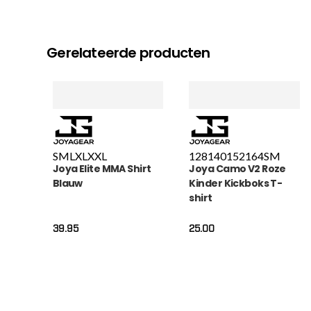
Gerelateerde producten
S
M
L
XL
XXL
128
140
152
164
S
M
Joya Elite MMA Shirt
Joya Camo V2 Roze
Blauw
Kinder Kickboks T-
shirt
39.95
25.00