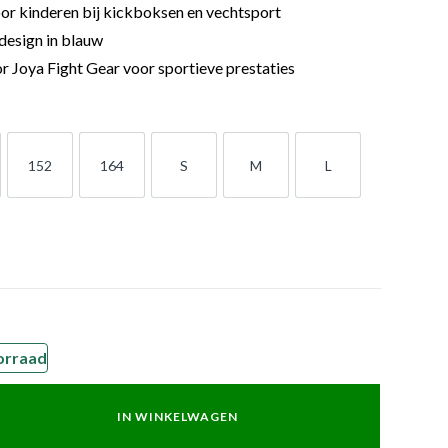
r kinderen bij kickboksen en vechtsport
esign in blauw
 Joya Fight Gear voor sportieve prestaties
152
164
S
M
L
152
164
S
M
L
orraad
IN WINKELWAGEN