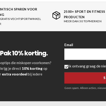
ATISCH SPAREN VOOR
2500+ SPORT EN FITNESS
NG
PRODUCTEN
GRATIS VECHTSPORTWINKEL
MEER DAN 30 TOPMERKEN
R
Email
Pak 10% korting.
 kooptips die miskopen voorkomen?
Ik ontvang graag de ni
krijg je direct
10% korting
op
or
extra voordeel
bij iedere
Geen spam. Alleen acties, nieuwe 