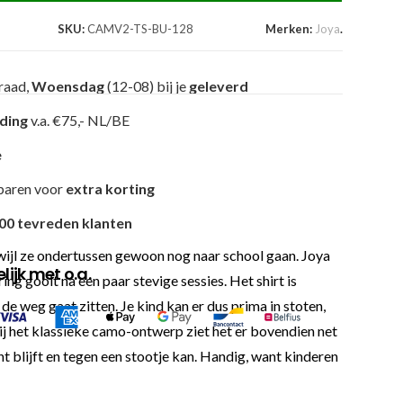
SKU:
CAMV2-TS-BU-128
Merken:
Joya
.
raad,
Woensdag
(12-08) bij je
geleverd
nding
v.a. €75,- NL/BE
e
paren voor
extra korting
00 tevreden klanten
rwijl ze ondertussen gewoon nog naar school gaan. Joya
ijk met o.a.
ng gooit na een paar stevige sessies. Het shirt is
e weg gaat zitten. Je kind kan er dus prima in stoten,
ij het klassieke camo-ontwerp ziet het er bovendien net
t blijft en tegen een stootje kan. Handig, want kinderen