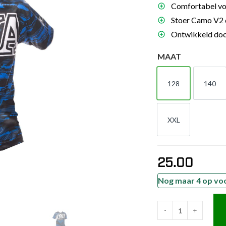
Comfortabel voo
es
Stoer Camo V2 d
schoenen
Ontwikkeld door
gsartikelen
MAAT
ingsmateriaal
128
140
128
140
pen
n trapkussens
XXL
XXL
sens en pads
25.00
Nog maar 4 op vo
-
+
Joya