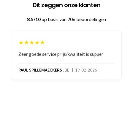
Dit zeggen onze klanten
8.5/10
op basis van 206 beoordelingen
★★★★★
Bestelling gedaan vanwege goede prijzen en
product! Telefonisch contact gehad en 1e deel
bestelling al ontvangen met gifts, waardoor je
oog merkt voor echte service. Nu nog wachten
op deel 2 en kickboksen maar!
MC MAASTRICHT
, NL | 11-02-2026