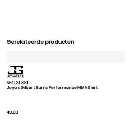
Gerelateerde producten
S
M
L
XL
XXL
Joya x Gilbert Burns Performance MMA Shirt
40.00