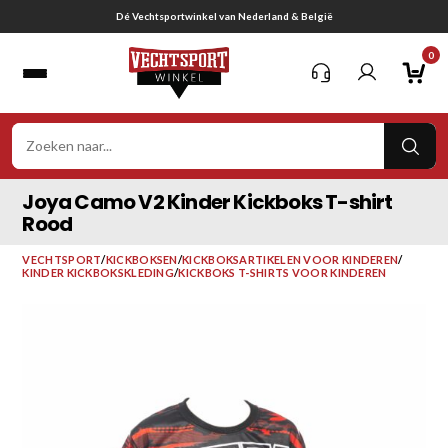
Ga
Gratis verzending vanaf € 75,-
naar
0
inhoud
VER
ZOE
Joya Camo V2 Kinder Kickboks T-shirt
Rood
VECHTSPORT
/
KICKBOKSEN
/
KICKBOKSARTIKELEN VOOR KINDEREN
/
KINDER KICKBOKSKLEDING
/
KICKBOKS T-SHIRTS VOOR KINDEREN