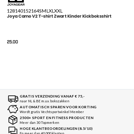
128
140
152
164
S
M
L
XL
XXL
Joya Camo V2 T-shirt Zwart Kinder Kickboksshirt
25.00
GRATIS VERZENDING VANAF € 75,-
naar NL & BE m.u.v. bokszakken
AUTOMATISCH SPAREN VOOR KORTING
Wordt gratis Vechtsportwinkel Member
2500+ SPORT EN FITNESS PRODUCTEN
Meer dan 30 Topmerken
HOGE KLANTBEOORDELINGEN (8.5/10)
En meer dan 40.000 klanten