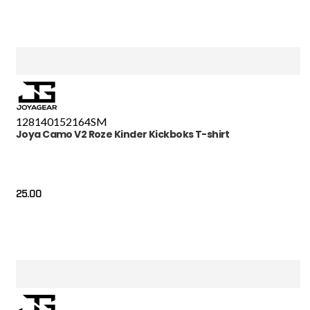
128
140
152
164
S
M
Joya Camo V2 Roze Kinder Kickboks T-shirt
25.00