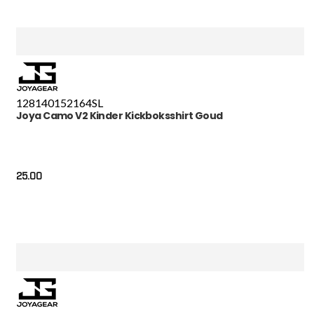
128
140
152
164
S
L
Joya Camo V2 Kinder Kickboksshirt Goud
25.00