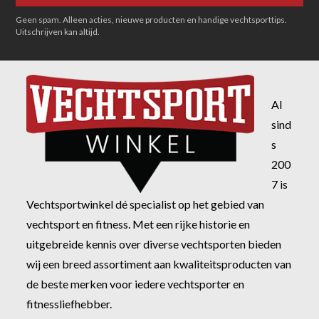
Geen spam. Alleen acties, nieuwe producten en handige vechtsporttips.
Uitschrijven kan altijd.
Al
sind
s
200
7 is
Vechtsportwinkel dé specialist op het gebied van
vechtsport en fitness. Met een rijke historie en
uitgebreide kennis over diverse vechtsporten bieden
wij een breed assortiment aan kwaliteitsproducten van
de beste merken voor iedere vechtsporter en
fitnessliefhebber.