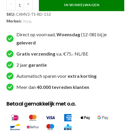
-
+
IN WINKELWAGEN
Joya
SKU:
CAMV2-TS-RD-152
Camo
Merken:
Joya
.
V2
Kinder
Direct op voorraad,
Woensdag
(12-08) bij je
Kickboks
geleverd
T-
shirt
Gratis verzending
v.a. €75,- NL/BE
Rood
2 jaar
garantie
aantal
Automatisch sparen voor
extra korting
Meer dan
40.000 tevreden klanten
Betaal gemakkelijk met o.a.