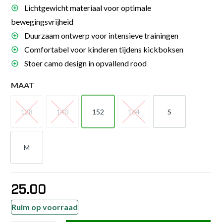
Lichtgewicht materiaal voor optimale
bewegingsvrijheid
Duurzaam ontwerp voor intensieve trainingen
Comfortabel voor kinderen tijdens kickboksen
Stoer camo design in opvallend rood
MAAT
128
140
152
164
S
128
140
152
164
S
M
M
25.00
Ruim op voorraad