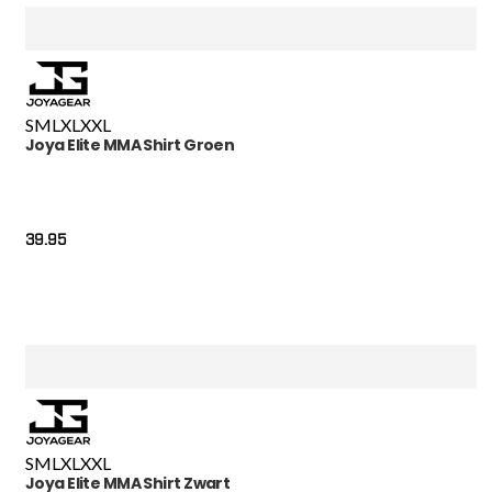
S
M
L
XL
XXL
Joya Elite MMA Shirt Groen
39.95
S
M
L
XL
XXL
Joya Elite MMA Shirt Zwart