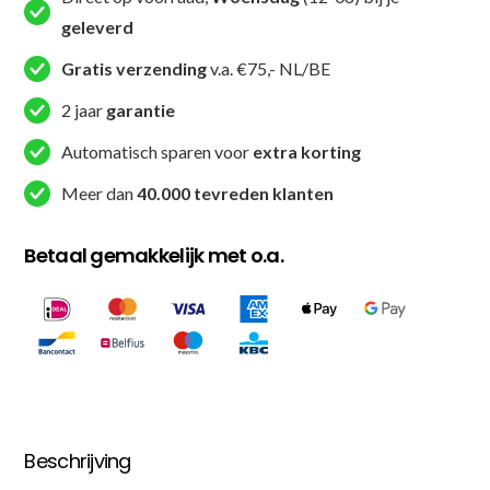
Kinder
geleverd
Kickboks
T-
Gratis verzending
v.a. €75,- NL/BE
shirt
2 jaar
garantie
aantal
Automatisch sparen voor
extra korting
Meer dan
40.000 tevreden klanten
Betaal gemakkelijk met o.a.
Beschrijving