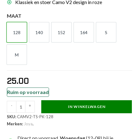
Klassiek en stoer Camo V2 design in roze
MAAT
128
140
152
164
S
128
140
152
164
S
M
M
25.00
Ruim op voorraad
-
+
IN WINKELWAGEN
Joya
SKU:
CAMV2-TS-PK-128
Camo
Merken:
Joya
.
V2
Roze
Direct op voorraad,
Woensdag
(12-08) bij je