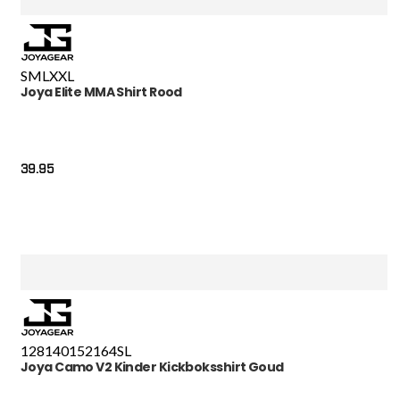
S
M
L
XXL
Joya Elite MMA Shirt Rood
39.95
128
140
152
164
S
L
Joya Camo V2 Kinder Kickboksshirt Goud