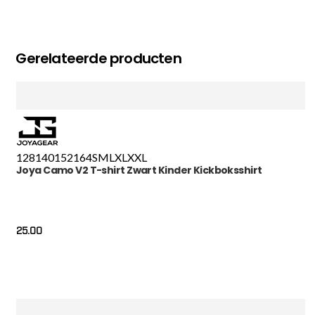
Gerelateerde producten
128
140
152
164
S
M
L
XL
XXL
Joya Camo V2 T-shirt Zwart Kinder Kickboksshirt
25.00