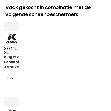
Vaak gekocht in combinatie met de
volgende scheenbeschermers
XS
S
M
L
XL
King Pro Boxing
Scheenbeschermers
AMSG Cotton (KPB
AMSG PRO 1)
19.95