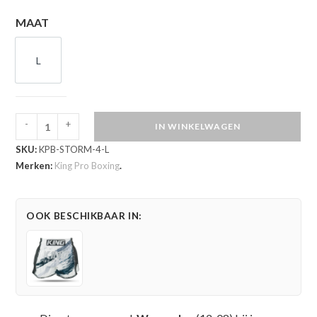
MAAT
L
L
-
+
IN WINKELWAGEN
King
SKU:
KPB-STORM-4-L
Pro
Merken:
King Pro Boxing
.
Boxing
Kickboksbroekje
Storm
OOK BESCHIKBAAR IN:
4
(KPB
STORM
4)
aantal