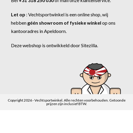
Bel
+31 318 250 030
of
mail onze klantenservice
.
Let op
:
Vechtsportwinkel
is een online shop, wij
hebben
géén showroom of fysieke winkel
op ons
kantooradres in Apeldoorn.
Deze webshop is ontwikkeld door
Sitezilla
.
Copyright 2026 - Vechtsportwinkel. Alle rechten voorbehouden. Getoonde
prijzen zijn inclusief BTW.