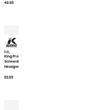
49.95
M
L
King Pro Boxing
Scheenbeschermers
Hexagon (KPB-SG-
HEXAGON-1)
53.95