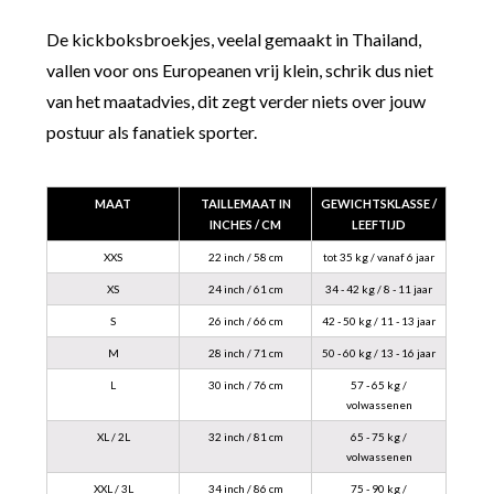
De kickboksbroekjes, veelal gemaakt in Thailand,
vallen voor ons Europeanen vrij klein, schrik dus niet
van het maatadvies, dit zegt verder niets over jouw
postuur als fanatiek sporter.
MAAT
TAILLEMAAT IN
GEWICHTSKLASSE /
INCHES / CM
LEEFTIJD
XXS
22 inch / 58 cm
tot 35 kg / vanaf 6 jaar
XS
24 inch / 61 cm
34 - 42 kg / 8 - 11 jaar
S
26 inch / 66 cm
42 - 50 kg / 11 - 13 jaar
M
28 inch / 71 cm
50 - 60 kg / 13 - 16 jaar
L
30 inch / 76 cm
57 - 65 kg /
volwassenen
XL / 2L
32 inch / 81 cm
65 - 75 kg /
volwassenen
XXL / 3L
34 inch / 86 cm
75 - 90 kg /