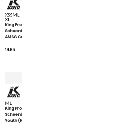
XS
S
M
L
XL
King Pro Boxing
Scheenbeschermers
AMSG Cotton (KPB
AMSG PRO 2)
19.95
M
L
King Pro Boxing
Scheenbeschermers
Youth (KPB SG
HEXAGON 2)