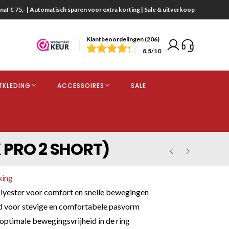
naf € 75,- | Automatisch sparen voor extra korting | Sale & uitverkoop
Klantbeoordelingen (206)
end
8.5
/10
opdracht
TKLEDING
ACCESSOIRES
SALE
kjes
X PRO 2 SHORT)
xing
lyester voor comfort en snelle bewegingen
d voor stevige en comfortabele pasvorm
 optimale bewegingsvrijheid in de ring