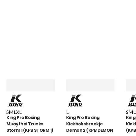
handschoenen. En binnen en
dagen stond het bedrag al o
rekening. Echt top!
MADO
, NL | 30-01-2026
S
M
L
XL
L
S
M
L
King Pro Boxing
King Pro Boxing
King
Muaythai Trunks
Kickboksbroekje
Kick
Storm 1 (KPB STORM 1)
Demon 2 (KPB DEMON
(KPB