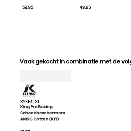
59.95
49.95
Vaak gekocht in combinatie met de v
XS
S
M
L
XL
King Pro Boxing
Scheenbeschermers
AMSG Cotton (KPB
AMSG PRO 1)