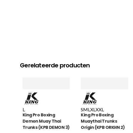
Gerelateerde producten
L
S
M
L
XL
XXL
King Pro Boxing
King Pro Boxing
Demon Muay Thai
Muaythai Trunks
Trunks (KPB DEMON 3)
Origin (KPB ORIGIN 2)