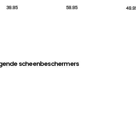
2)
39.95
59.95
49.9
olgende scheenbeschermers