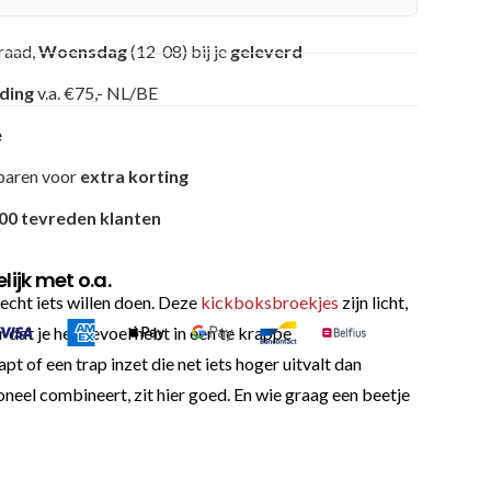
raad,
Woensdag
(12-08) bij je
geleverd
nding
v.a. €75,- NL/BE
e
paren voor
extra korting
00 tevreden klanten
ijk met o.a.
cht iets willen doen. Deze
kickboksbroekjes
zijn licht,
dat je het gevoel hebt in een te krappe
apt of een trap inzet die net iets hoger uitvalt dan
oneel combineert, zit hier goed. En wie graag een beetje