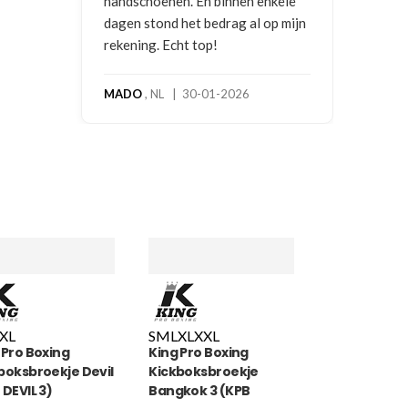
kele
p mijn
XL
S
M
L
XL
XXL
 Pro Boxing
King Pro Boxing
boksbroekje Devil
Kickboksbroekje
 DEVIL 3)
Bangkok 3 (KPB