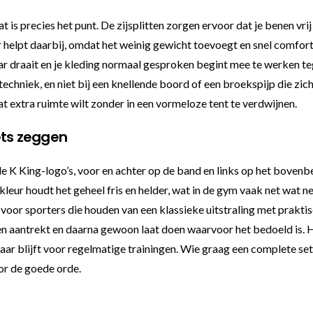
at is precies het punt. De zijsplitten zorgen ervoor dat je benen vr
 helpt daarbij, omdat het weinig gewicht toevoegt en snel comfortab
r draait en je kleding normaal gesproken begint mee te werken teg
e techniek, en niet bij een knellende boord of een broekspijp die zic
t extra ruimte wilt zonder in een vormeloze tent te verdwijnen.
ets zeggen
e K King-logo’s, voor en achter op de band en links op het bovenb
 kleur houdt het geheel fris en helder, wat in de gym vaak net wat n
 voor sporters die houden van een klassieke uitstraling met prakti
ken aantrekt en daarna gewoon laat doen waarvoor het bedoeld is. H
baar blijft voor regelmatige trainingen. Wie graag een complete se
oor de goede orde.