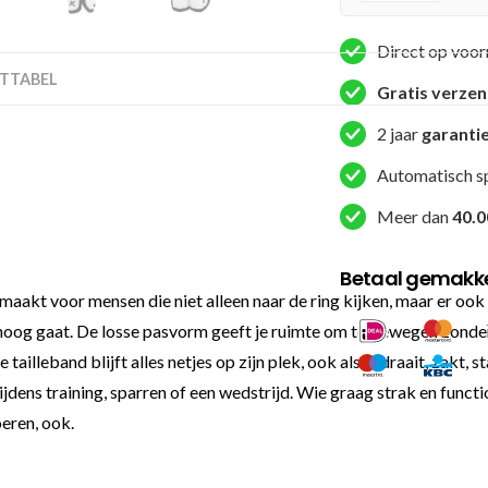
SHORT)
aantal
Direct op voor
TTABEL
Gratis verze
2 jaar
garanti
Automatisch s
Meer dan
40.0
Betaal gemakkel
t voor mensen die niet alleen naar de ring kijken, maar er ook e
oog gaat. De losse pasvorm geeft je ruimte om te bewegen zonder 
illeband blijft alles netjes op zijn plek, ook als je draait, zakt, st
ijdens training, sparren of een wedstrijd. Wie graag strak en functi
eren, ook.