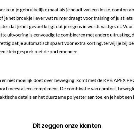
 voorkeur je gebruikelijke maat als je houdt van een losse, comfort
f je het broekje liever wat ruimer draagt voor training of juist i
zonder dat je het gevoel krijgt dat je ergens in wordt vastgezet. Voo
tte uitvoering is eenvoudig te combineren met andere uitrusting, d
prettig dat je automatisch spaart voor extra korting, terwijl je bij 
 een klein gesprek met de portemonnee.
ten en niet moeilijk doet over beweging, komt met de KPB APEX PRO
tsport meestal een compliment. De combinatie van comfort, beweging
aktische details en het duurzame polyester aan toe, en je hebt een
Dit zeggen onze klanten