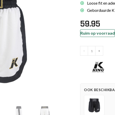
Loose fit en ade
es
Geborduurde K K
schoenen
59.95
gsartikelen
Ruim op voorraad
ingsmateriaal
King
pen
-
+
Pro
n trapkussens
Boxing
sens en pads
Kickboksbroekje
Apex
Pro
2
OOK BESCHIKBAA
(KPB
APEX
PRO
2