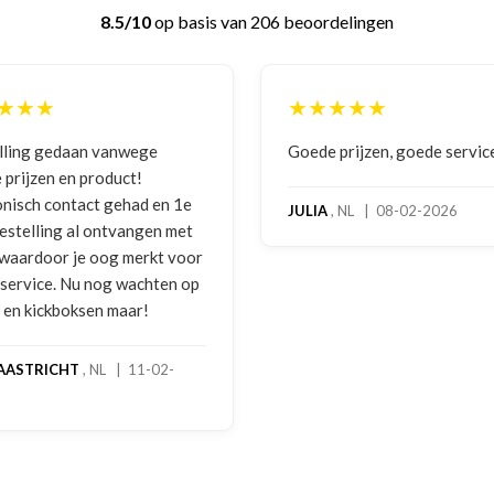
8.5/10
op basis van 206 beoordelingen
★★★
★★★★★
 prijzen, goede service
Zeer betrouwbaar en persoo
benadering van de klant. Ze
hoog servicelevel. Bestelde
, NL | 08-02-2026
bokshandschoenen hadden
gebruikssporen. Hierover e
melding gedaan per e-mail 
foto's. Dezelfde avond werd 
gebeld door Hans van den I
handschoenen bleken een
geretourneerd product, maa
stond nergens vermeld. Sam
een goede oplossing gekom
een extra korting voor de