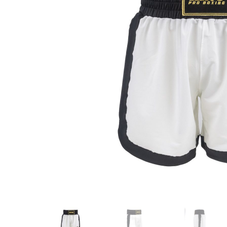
Karate
Voor dam
Zakhand
Taekwondo
Trainin
Brazilian Jiu jitsu
Bokszak
Bevestig
Krav Maga
bokszak
Bokspop
Stoot- e
Stootkus