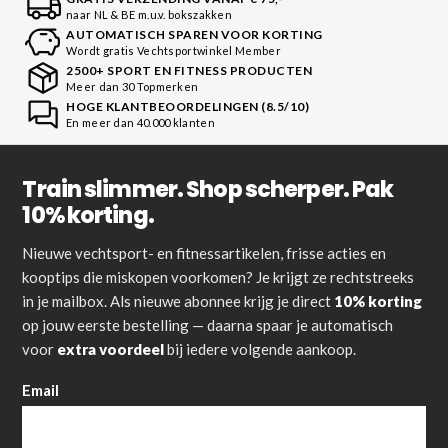
naar NL & BE m.u.v. bokszakken
AUTOMATISCH SPAREN VOOR KORTING
Wordt gratis Vechtsportwinkel Member
2500+ SPORT EN FITNESS PRODUCTEN
Meer dan 30 Topmerken
HOGE KLANTBEOORDELINGEN (8.5/10)
En meer dan 40.000 klanten
Train slimmer. Shop scherper. Pak
10% korting.
Nieuwe vechtsport- en fitnessartikelen, frisse acties en
kooptips die miskopen voorkomen? Je krijgt ze rechtstreeks
in je mailbox. Als nieuwe abonnee krijg je direct
10% korting
op jouw eerste bestelling — daarna spaar je automatisch
voor
extra voordeel
bij iedere volgende aankoop.
Email