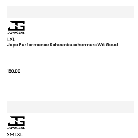
L
XL
Joya Performance Scheenbeschermers Wit Goud
150.00
S
M
L
XL