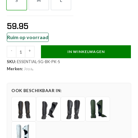
S
M
L
S
M
L
59.95
Ruim op voorraad
-
+
IN WINKELWAGEN
Joya
SKU:
ESSENTIAL-SG-BK-PK-S
Essential
Merken:
Joya
.
Scheenbeschermers
Zwart
Roze
OOK BESCHIKBAAR IN:
aantal