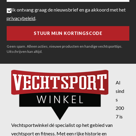
Ik ontvang graag de nieuwsbrief en ga akkoord met het
privacybeleid
.
Geen spam. Alleen acties, nieuwe producten en handige vechtsporttips.
Uitschrijven kan altijd.
Al
sind
s
200
7 is
Vechtsportwinkel dé specialist op het gebied van
vechtsport en fitness. Met een rijke historie en