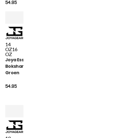
54.95
14
OZ
16
OZ
Joya Essential
Bokshandschoenen
Groen
54.95