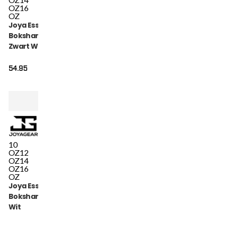
OZ
16
OZ
Joya Essential
Bokshandschoenen
Zwart Wit
54.95
10
OZ
12
OZ
14
OZ
16
OZ
Joya Essential
Bokshandschoenen
Wit