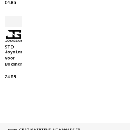
54.95
STD
Joya Lace Converter
voor
Bokshandschoenen en
Kickbokshandschoenen
24.95
GRATIS VERZENDING VANAF € 75,-