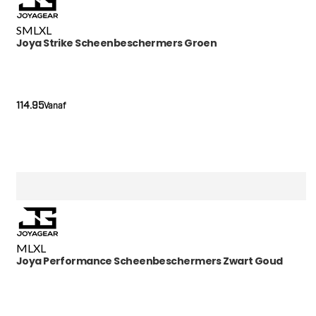
S
M
L
XL
Joya Strike Scheenbeschermers Groen
114.95
Vanaf
M
L
XL
Joya Performance Scheenbeschermers Zwart Goud