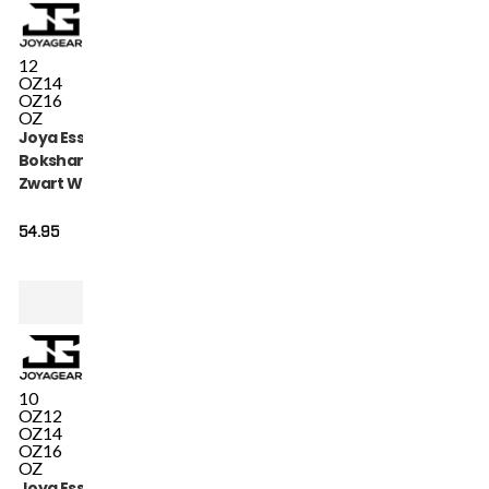
12
OZ
14
OZ
16
OZ
Joya Essential
Bokshandschoenen
Zwart Wit
54.95
10
OZ
12
OZ
14
OZ
16
OZ
Joya Essential