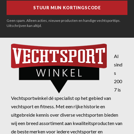
Geen spam. Alleen acties, nieuwe producten en handige vechtsporttips.
Uitschrijven kan altijd.
Al
sind
s
200
7 is
Vechtsportwinkel dé specialist op het gebied van
vechtsport en fitness. Met een rijke historie en
uitgebreide kennis over diverse vechtsporten bieden
wij een breed assortiment aan kwaliteitsproducten van
de beste merken voor iedere vechtsporter en