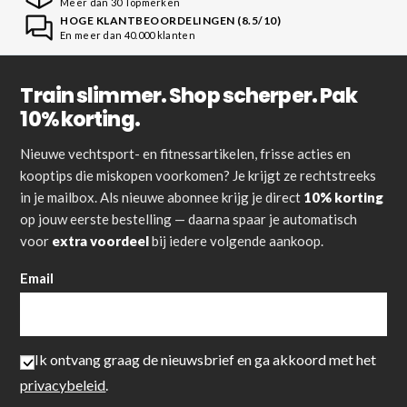
Meer dan 30 Topmerken
HOGE KLANTBEOORDELINGEN (8.5/10)
En meer dan 40.000 klanten
Train slimmer. Shop scherper. Pak
10% korting.
Nieuwe vechtsport- en fitnessartikelen, frisse acties en
kooptips die miskopen voorkomen? Je krijgt ze rechtstreeks
in je mailbox. Als nieuwe abonnee krijg je direct
10% korting
op jouw eerste bestelling — daarna spaar je automatisch
voor
extra voordeel
bij iedere volgende aankoop.
Email
Ik ontvang graag de nieuwsbrief en ga akkoord met het
privacybeleid
.