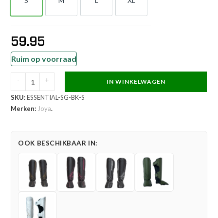
S
M
L
XL
S
M
L
XL
59.95
Ruim op voorraad
-
+
IN WINKELWAGEN
Joya
SKU:
ESSENTIAL-SG-BK-S
Essential
Merken:
Joya
.
Scheenbeschermers
Zwart
Zwart
OOK BESCHIKBAAR IN:
aantal