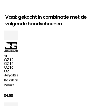
Vaak gekocht in combinatie met de
volgende handschoenen
10
OZ
12
OZ
14
OZ
16
OZ
Joya Essential
Bokshandschoenen
Zwart
54.95