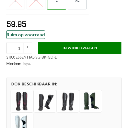
S
M
L
XL
S
M
L
XL
59.95
Ruim op voorraad
-
+
IN WINKELWAGEN
Joya
SKU:
ESSENTIAL-SG-BK-GD-L
Essential
Merken:
Joya
.
Scheenbeschermers
Zwart
Goud
OOK BESCHIKBAAR IN:
aantal