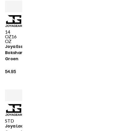
14
OZ
16
OZ
Joya Essential
Bokshandschoenen
Groen
54.95
STD
Joya Lace