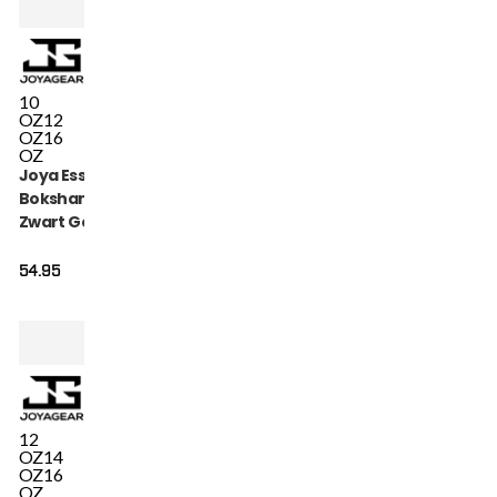
10
OZ
12
OZ
16
OZ
Joya Essential
Bokshandschoenen
Zwart Goud
54.95
12
OZ
14
OZ
16
OZ