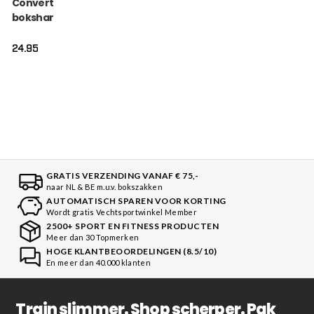
Converter voor
bokshandschoenen
24.95
GRATIS VERZENDING VANAF € 75,-
naar NL & BE m.u.v. bokszakken
AUTOMATISCH SPAREN VOOR KORTING
Wordt gratis Vechtsportwinkel Member
2500+ SPORT EN FITNESS PRODUCTEN
Meer dan 30 Topmerken
HOGE KLANTBEOORDELINGEN (8.5/10)
En meer dan 40.000 klanten
Train slimmer. Shop scherper. Pak