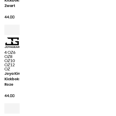
Kickbokshandschoenen
Zwart
44.00
4 OZ
6
OZ
8
OZ
10
OZ
12
OZ
Joya Kinder Camo V2
Kickbokshandschoenen
Roze
44.00