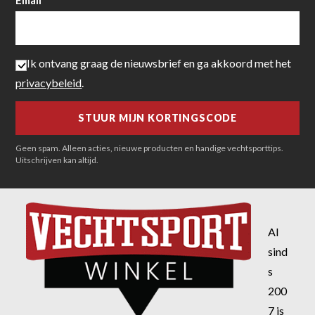
Ik ontvang graag de nieuwsbrief en ga akkoord met het
privacybeleid
.
Geen spam. Alleen acties, nieuwe producten en handige vechtsporttips.
Uitschrijven kan altijd.
Al
sind
s
200
7 is