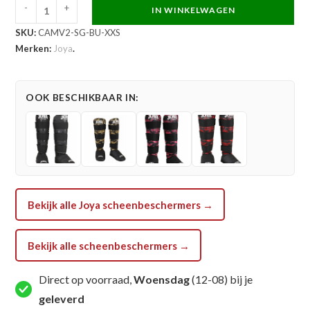
-
+
IN WINKELWAGEN
Joya
SKU:
CAMV2-SG-BU-XXS
Kinder
Merken:
Joya
.
Camo
V2
Scheenbeschermers
OOK BESCHIKBAAR IN:
Blauw
aantal
Bekijk alle Joya scheenbeschermers →
Bekijk alle scheenbeschermers →
Direct op voorraad,
Woensdag
(12-08) bij je
geleverd