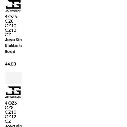
4 OZ
6
OZ
8
OZ
10
OZ
12
OZ
Joya Kinder Camo V2
Kickbokshandschoenen
Rood
44.00
4 OZ
6
OZ
8
OZ
10
OZ
12
OZ
Joya Kinder Camo V2