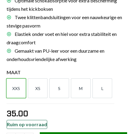
Optimale schokabsorptie voor extra bescherming
tijdens het kickboksen
Twee klittenbandsluitingen voor een nauwkeurige en
stevige pasvorm
Elastiek onder voet en hiel voor extra stabiliteit en
draagcomfort
Gemaakt van PU-leer voor een duurzame en
onderhoudsvriendelijke afwerking
MAAT
XXS
XS
S
M
L
XXS
XS
S
M
L
35.00
Ruim op voorraad