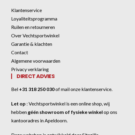
Klantenservice
Loyaliteitsprogramma
Ruilen en retourneren
Over Vechtsportwinkel
Garantie & klachten
Contact
Algemene voorwaarden
Privacy verklaring
DIRECT ADVIES
Bel
+31 318 250 030
of
mail onze klantenservice
.
Let op
:
Vechtsportwinkel
is een online shop, wij
hebben
géén showroom of fysieke winkel
op ons
kantooradres in Apeldoorn.
Deze webshop is ontwikkeld door
Sitezilla
.