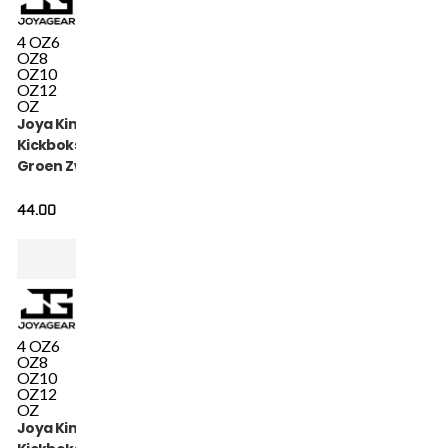
4 OZ
6
OZ
8
OZ
10
OZ
12
OZ
Joya Kinder Camo V2
Kickbokshandschoenen
Groen Zwart
44.00
4 OZ
6
OZ
8
OZ
10
OZ
12
OZ
Joya Kinder Camo V2