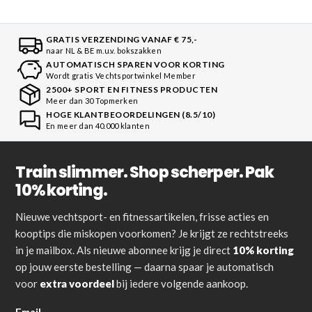
GRATIS VERZENDING VANAF € 75,-
naar NL & BE m.u.v. bokszakken
AUTOMATISCH SPAREN VOOR KORTING
Wordt gratis Vechtsportwinkel Member
2500+ SPORT EN FITNESS PRODUCTEN
Meer dan 30 Topmerken
HOGE KLANTBEOORDELINGEN (8.5/10)
En meer dan 40.000 klanten
Train slimmer. Shop scherper. Pak
10% korting.
Nieuwe vechtsport- en fitnessartikelen, frisse acties en
kooptips die miskopen voorkomen? Je krijgt ze rechtstreeks
in je mailbox. Als nieuwe abonnee krijg je direct
10% korting
op jouw eerste bestelling — daarna spaar je automatisch
voor
extra voordeel
bij iedere volgende aankoop.
Email