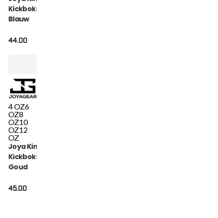
Kickbokshandschoenen
Blauw
44.00
4 OZ
6
OZ
8
OZ
10
OZ
12
OZ
Joya Kinder Camo V2
Kickbokshandschoenen
Goud
45.00