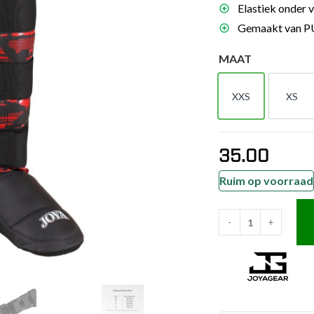
Elastiek onder v
es
Gemaakt van PU-
schoenen
MAAT
gsartikelen
XXS
XS
ingsmateriaal
XXS
XS
pen
35.00
n trapkussens
sens en pads
Ruim op voorraad
-
+
Joya
Kinder
Camo
V2
Scheenbeschermers