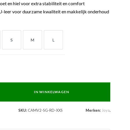
oet en hiel voor extra stabiliteit en comfort
leer voor duurzame kwaliteit en makkelijk onderhoud
S
M
L
S
M
L
IN WINKELWAGEN
SKU:
CAMV2-SG-RD-XXS
Merken:
Joya
.