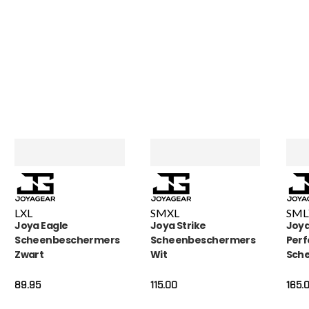
MADO
, NL |
L
XL
S
M
XL
S
M
L
Joya Eagle
Joya Strike
Joya
Scheenbeschermers
Scheenbeschermers
Perf
Zwart
Wit
Sch
89.95
115.00
165.