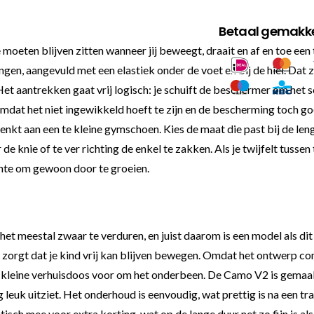
Betaal gemakkel
moeten blijven zitten wanneer jij beweegt, draait en af en toe een 
gen, aangevuld met een elastiek onder de voet en bij de hiel. Dat
 Het aantrekken gaat vrij logisch: je schuift de beschermer om het 
 omdat het niet ingewikkeld hoeft te zijn en de bescherming toch 
n denkt aan een te kleine gymschoen. Kies de maat die past bij de 
knie of te ver richting de enkel te zakken. Als je twijfelt tussen 
nte om gewoon door te groeien.
t meestal zwaar te verduren, en juist daarom is een model als dit
 zorgt dat je kind vrij kan blijven bewegen. Omdat het ontwerp com
leine verhuisdoos voor om het onderbeen. De Camo V2 is gemaakt 
g leuk uitziet. Het onderhoud is eenvoudig, wat prettig is na een t
sch mee voor extra korting, wat op de lange duur net zo fijn is als