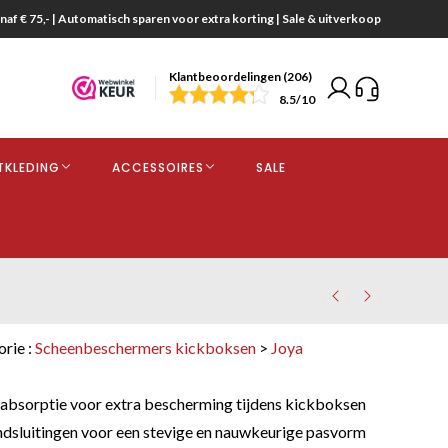
naf € 75,- | Automatisch sparen voor extra korting | Sale & uitverkoop
Klantbeoordelingen (206)
end
8.5
/10
opdracht
TKLEDING
ACCESSOIRES
SALE
kjes
orie :
Scheenbeschermers kickboksen
>
Joya
s
bsorptie voor extra bescherming tijdens kickboksen
dsluitingen voor een stevige en nauwkeurige pasvorm