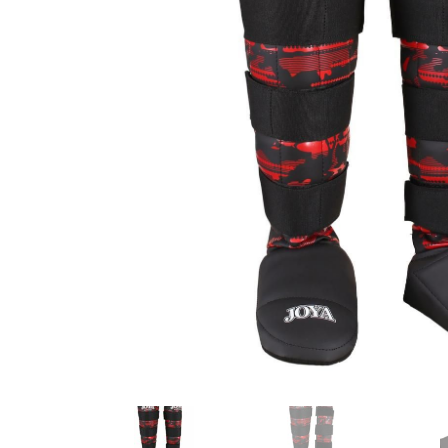
Karate
Voor dam
Zakhand
Taekwondo
Trainin
Brazilian Jiu jitsu
Bokszak
Bevestig
Krav Maga
bokszak
Bokspop
Stoot- e
Stootkus