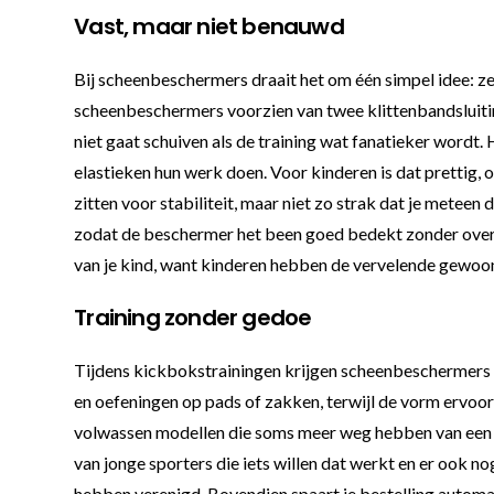
Vast, maar niet benauwd
Bij scheenbeschermers draait het om één simpel idee: ze 
scheenbeschermers voorzien van twee klittenbandsluitin
niet gaat schuiven als de training wat fanatieker wordt.
elastieken hun werk doen. Voor kinderen is dat prettig,
zitten voor stabiliteit, maar niet zo strak dat je metee
zodat de beschermer het been goed bedekt zonder over de 
van je kind, want kinderen hebben de vervelende gewoo
Training zonder gedoe
Tijdens kickbokstrainingen krijgen scheenbeschermers he
en oefeningen op pads of zakken, terwijl de vorm ervoor
volwassen modellen die soms meer weg hebben van een k
van jonge sporters die iets willen dat werkt en er ook no
hebben verenigd. Bovendien spaart je bestelling automati