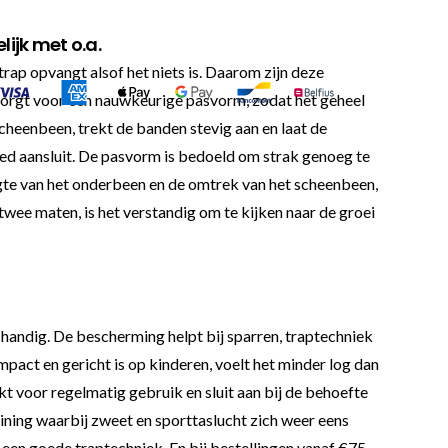
ijk met o.a.
trap opvangt alsof het niets is. Daarom zijn deze
 zorgt voor een nauwkeurige pasvorm, zodat het geheel
scheenbeen, trekt de banden stevig aan en laat de
goed aansluit. De pasvorm is bedoeld om strak genoeg te
lengte van het onderbeen en de omtrek van het scheenbeen,
twee maten, is het verstandig om te kijken naar de groei
 handig. De bescherming helpt bij sparren, traptechniek
pact en gericht is op kinderen, voelt het minder log dan
voor regelmatig gebruik en sluit aan bij de behoefte
raining waarbij zweet en sporttaslucht zich weer eens
 een goede traptechniek. En bij bestellingen vanaf €75,-