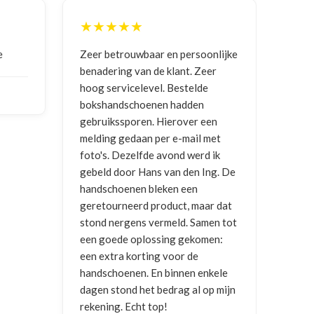
★
★★★★★
baar en persoonlijke
Goede communicatie, artikel goed
an de klant. Zeer
ontvangen
level. Bestelde
oenen hadden
NICO VERMUNICHT
, BE | 29-01-
en. Hierover een
2026
an per e-mail met
lfde avond werd ik
Hans van den Ing. De
n bleken een
d product, maar dat
s vermeld. Samen tot
plossing gekomen:
rting voor de
. En binnen enkele
het bedrag al op mijn
t top!