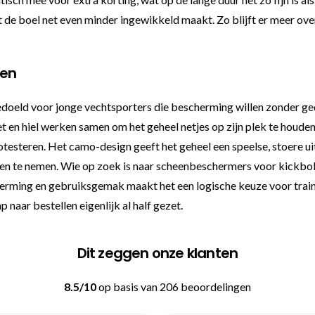
de boel net even minder ingewikkeld maakt. Zo blijft er meer over 
nen
oeld voor jonge vechtsporters die bescherming willen zonder gedo
et en hiel werken samen om het geheel netjes op zijn plek te houd
testeren. Het camo-design geeft het geheel een speelse, stoere uit
even te nemen. Wie op zoek is naar scheenbeschermers voor kickbok
ing en gebruiksgemak maakt het een logische keuze voor traininge
p naar bestellen eigenlijk al half gezet.
Dit zeggen onze klanten
8.5/10
op basis van 206 beoordelingen