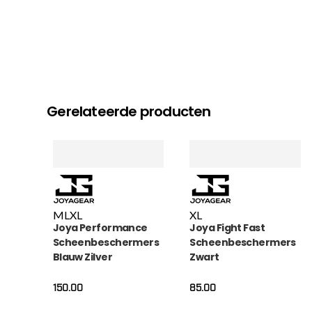
Gerelateerde producten
M
L
XL
XL
Joya Performance
Joya Fight Fast
Scheenbeschermers
Scheenbeschermers
Blauw Zilver
Zwart
150.00
85.00