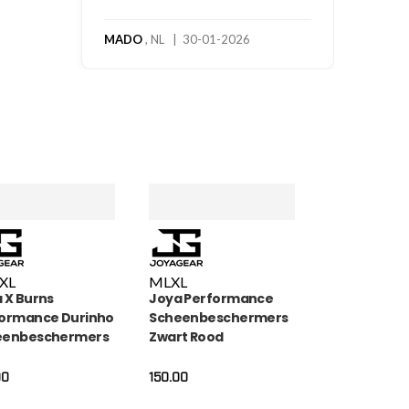
 30-01-2026
XL
M
L
XL
 X Burns
Joya Performance
ormance Durinho
Scheenbeschermers
eenbeschermers
Zwart Rood
00
150.00