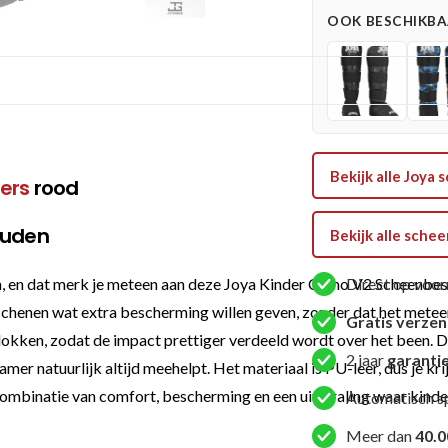
Rood
OOK BESCHIKBAA
aantal
Bekijk alle Joy
ers
rood
ouden
Bekijk alle sch
 en dat merk je meteen aan deze Joya Kinder Camo V2 Scheenbesc
Direct op voor
schenen wat extra bescherming willen geven, zonder dat het metee
Gratis verze
lokken, zodat de impact prettiger verdeeld wordt over het been. D
2 jaar
garanti
kamer natuurlijk altijd meehelpt. Het materiaal is PU-leer, dus je 
ombinatie van comfort, bescherming en een uitstraling waar kinderen 
Automatisch s
Meer dan
40.0