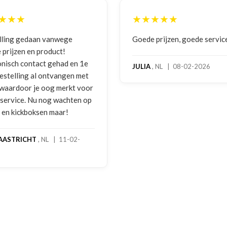
★★★★★
★★★★
Goede prijzen, goede service
Zeer betrouw
benadering v
hoog service
JULIA
, NL | 08-02-2026
bokshandsch
gebruiksspor
melding geda
foto's. Deze
gebeld door 
handschoene
geretourneer
stond nergen
een goede o
een extra ko
handschoenen
dagen stond 
rekening. Ech