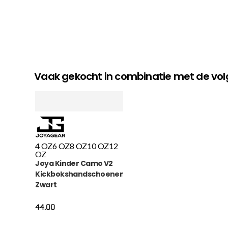
Vaak gekocht in combinatie met de v
4 OZ
6 OZ
8 OZ
10 OZ
12
OZ
Joya Kinder Camo V2
Kickbokshandschoenen
Zwart
44.00