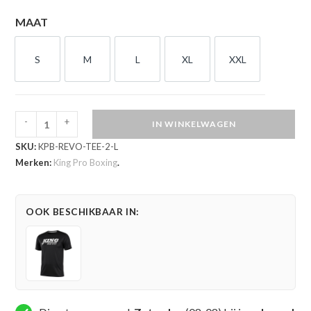
MAAT
S
M
L
XL
XXL
S
M
L
XL
XXL
-
+
IN WINKELWAGEN
King
SKU:
KPB-REVO-TEE-2-L
Pro
Merken:
King Pro Boxing
.
Boxing
Revo
T-
OOK BESCHIKBAAR IN:
shirt
(KPB
REVO
TEE
2)
aantal