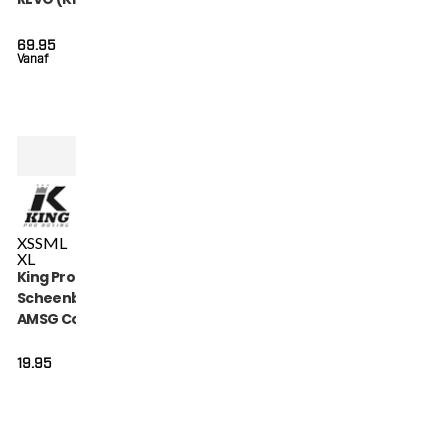
69.95
Vanaf
XS
S
M
L
XL
King Pro Boxing
Scheenbeschermers
AMSG Cotton (KPB
AMSG PRO 1)
19.95