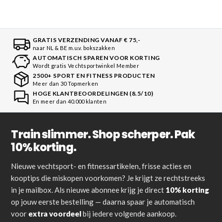
GRATIS VERZENDING VANAF € 75,-
naar NL & BE m.u.v. bokszakken
AUTOMATISCH SPAREN VOOR KORTING
Wordt gratis Vechtsportwinkel Member
2500+ SPORT EN FITNESS PRODUCTEN
Meer dan 30 Topmerken
HOGE KLANTBEOORDELINGEN (8.5/10)
En meer dan 40.000 klanten
Train slimmer. Shop scherper. Pak
10% korting.
Nieuwe vechtsport- en fitnessartikelen, frisse acties en
kooptips die miskopen voorkomen? Je krijgt ze rechtstreeks
in je mailbox. Als nieuwe abonnee krijg je direct
10% korting
op jouw eerste bestelling — daarna spaar je automatisch
voor
extra voordeel
bij iedere volgende aankoop.