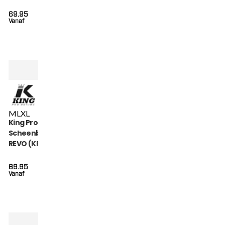
8)
69.95
Vanaf
M
L
XL
King Pro Boxing
Scheenbeschermers
REVO (KPB SG REVO 6)
69.95
Vanaf