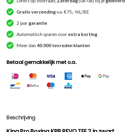
Direct op voorraad,
Zaterdag
(08-08) bij je
geleverd
Gratis verzending
v.a. €75,- NL/BE
2 jaar
garantie
Automatisch sparen voor
extra korting
Meer dan
40.000 tevreden klanten
Betaal gemakkelijk met o.a.
Beschrijving
King Pro Boxing KPB REVO TEE 2 in zwart