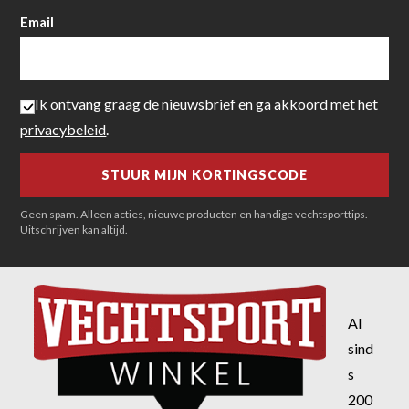
Email
Ik ontvang graag de nieuwsbrief en ga akkoord met het
privacybeleid
.
Geen spam. Alleen acties, nieuwe producten en handige vechtsporttips.
Uitschrijven kan altijd.
Al
sind
s
200