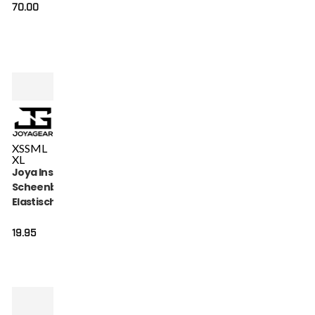
70.00
XS
S
M
L
XL
Joya Inschuif
Scheenbeschermer
Elastisch Katoen
Zwart
19.95