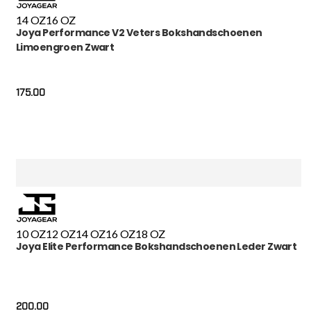
14 OZ
16 OZ
Joya Performance V2 Veters Bokshandschoenen
Limoengroen Zwart
175.00
10 OZ
12 OZ
14 OZ
16 OZ
18 OZ
Joya Elite Performance Bokshandschoenen Leder Zwart
200.00