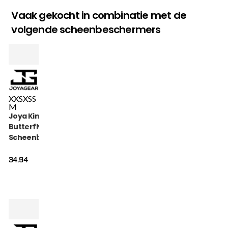
Vaak gekocht in combinatie met de
volgende scheenbeschermers
XXS
XS
S
M
Joya Kinder
Butterfly
Scheenbeschermers
Metal
34.94