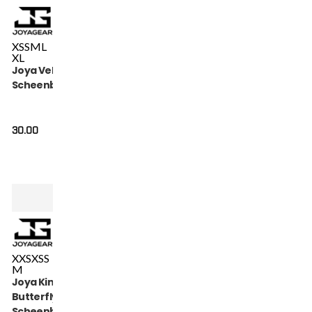
XS
S
M
L
XL
Joya Velcro
Scheenbeschermer
30.00
XXS
XS
S
M
Joya Kinder
Butterfly
Scheenbeschermers