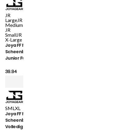
JR
Large
JR
Medium
JR
Small
JR
X-Large
Joya FF Metal Pro
Scheenbeschermers
Junior Full Black
39.94
S
M
L
XL
Joya FF Metal Pro
Scheenbeschermers
Volledig Zwart