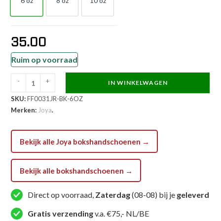
6 oz
8 oz
10 oz
6 OZ
8 OZ
10 OZ
35.00
Ruim op voorraad
-
+
IN WINKELWAGEN
Joya
SKU:
FF0031JR-BK-6OZ
FF
Merken:
Joya
.
Metal
Pro
Junior
Bekijk alle Joya bokshandschoenen →
Kickbokshandschoenen
Zwart
Bekijk alle bokshandschoenen →
aantal
Direct op voorraad,
Zaterdag
(08-08) bij je
geleverd
Gratis verzending
v.a. €75,- NL/BE