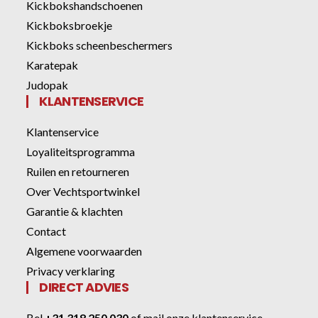
Kickbokshandschoenen
Kickboksbroekje
Kickboks scheenbeschermers
Karatepak
Judopak
KLANTENSERVICE
Klantenservice
Loyaliteitsprogramma
Ruilen en retourneren
Over Vechtsportwinkel
Garantie & klachten
Contact
Algemene voorwaarden
Privacy verklaring
DIRECT ADVIES
Bel
+31 318 250 030
of
mail onze klantenservice
.