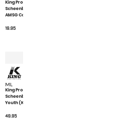
King Pro Boxing
Scheenbeschermers
AMSG Cotton (KPB
AMSG PRO 2)
19.95
M
L
King Pro Boxing
Scheenbeschermers
Youth (KPB SG
HEXAGON 2)
49.95