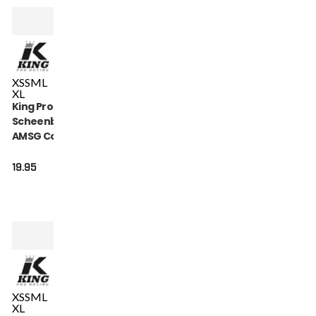
XS
S
M
L
XL
King Pro Boxing
Scheenbeschermers
AMSG Cotton (KPB
AMSG PRO 1)
19.95
XS
S
M
L
XL