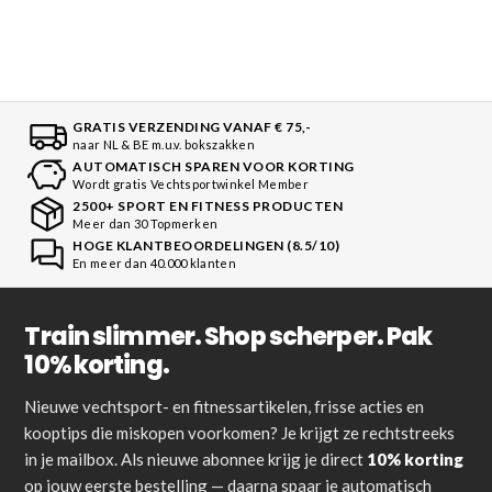
GRATIS VERZENDING VANAF € 75,-
naar NL & BE m.u.v. bokszakken
AUTOMATISCH SPAREN VOOR KORTING
Wordt gratis Vechtsportwinkel Member
2500+ SPORT EN FITNESS PRODUCTEN
Meer dan 30 Topmerken
HOGE KLANTBEOORDELINGEN (8.5/10)
En meer dan 40.000 klanten
Train slimmer. Shop scherper. Pak
10% korting.
Nieuwe vechtsport- en fitnessartikelen, frisse acties en
kooptips die miskopen voorkomen? Je krijgt ze rechtstreeks
in je mailbox. Als nieuwe abonnee krijg je direct
10% korting
op jouw eerste bestelling — daarna spaar je automatisch