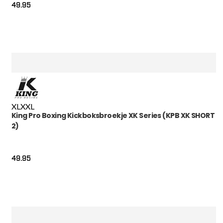
49.95
XL
XXL
King Pro Boxing Kickboksbroekje XK Series (KPB XK SHORT
2)
49.95