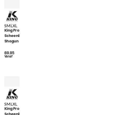
S
M
L
XL
King Pro Boxing
Scheenbeschermers
Shogun Series (KPB
SG SHOGUN 2)
69.95
Vanaf
S
M
L
XL
King Pro Boxing
Scheenbeschermers