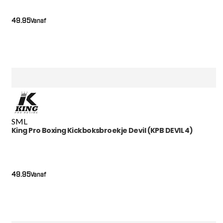
49.95
Vanaf
S
M
L
King Pro Boxing Kickboksbroekje Devil (KPB DEVIL 4)
49.95
Vanaf