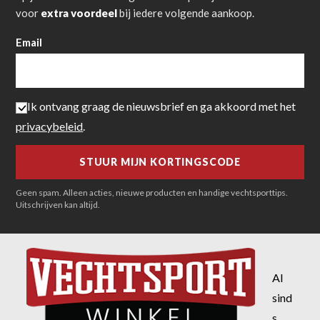
voor
extra voordeel
bij iedere volgende aankoop.
Email
Ik ontvang graag de nieuwsbrief en ga akkoord met het
privacybeleid
.
Geen spam. Alleen acties, nieuwe producten en handige vechtsporttips.
Uitschrijven kan altijd.
Al
sind
s