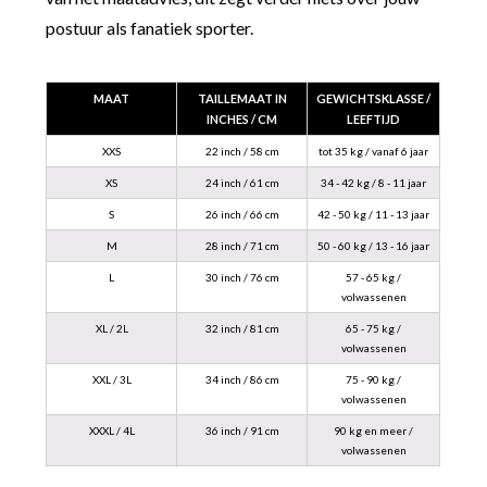
postuur als fanatiek sporter.
MAAT
TAILLEMAAT IN
GEWICHTSKLASSE /
INCHES / CM
LEEFTIJD
XXS
22 inch / 58 cm
tot 35 kg / vanaf 6 jaar
XS
24 inch / 61 cm
34 - 42 kg / 8 - 11 jaar
S
26 inch / 66 cm
42 - 50 kg / 11 - 13 jaar
M
28 inch / 71 cm
50 - 60 kg / 13 - 16 jaar
L
30 inch / 76 cm
57 - 65 kg /
volwassenen
XL / 2L
32 inch / 81 cm
65 - 75 kg /
volwassenen
XXL / 3L
34 inch / 86 cm
75 - 90 kg /
volwassenen
XXXL / 4L
36 inch / 91 cm
90 kg en meer /
volwassenen