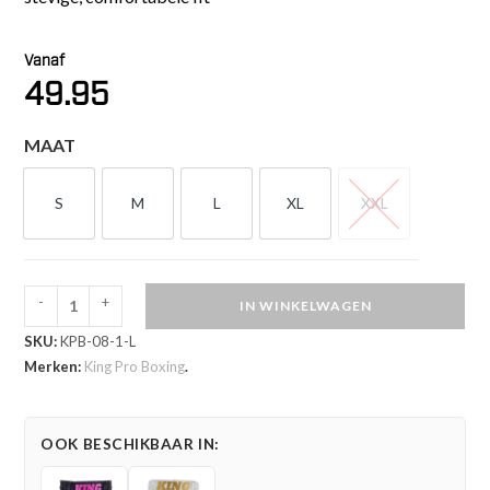
Vanaf
49.95
MAAT
S
M
L
XL
XXL
S
M
L
XL
XXL
-
+
IN WINKELWAGEN
King
SKU:
KPB-08-1-L
Pro
Merken:
King Pro Boxing
.
Boxing
Kickboksbroekje
08
OOK BESCHIKBAAR IN:
Series
(KPB