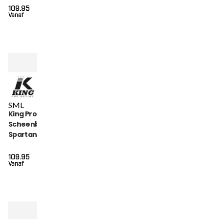
109.95
Vanaf
S
M
L
King Pro Boxing
Scheenbeschermers
Spartan Series (KPB
SG SPARTAN 1)
109.95
Vanaf