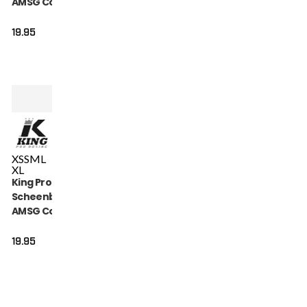
AMSG Cotton (KPB
AMSG PRO 1)
19.95
XS
S
M
L
XL
King Pro Boxing
Scheenbeschermers
AMSG Cotton (KPB
AMSG PRO 2)
19.95