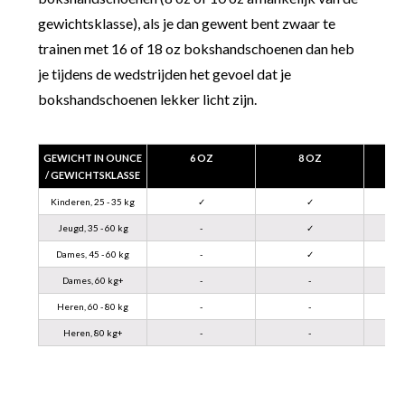
gewichtsklasse), als je dan gewent bent zwaar te
trainen met 16 of 18 oz bokshandschoenen dan heb
je tijdens de wedstrijden het gevoel dat je
bokshandschoenen lekker licht zijn.
GEWICHT IN OUNCE
6 OZ
8 OZ
/ GEWICHTSKLASSE
Kinderen, 25 - 35 kg
✓
✓
Jeugd, 35 - 60 kg
-
✓
Dames, 45 - 60 kg
-
✓
Dames, 60 kg+
-
-
Heren, 60 - 80 kg
-
-
Heren, 80 kg+
-
-