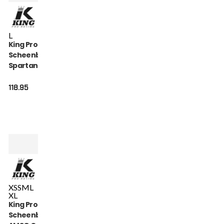
L
King Pro Boxing
Scheenbeschermers
Spartan (KPB-SG-
SPARTAN-5)
118.95
XS
S
M
L
XL
King Pro Boxing
Scheenbeschermers