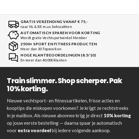
GRATIS VERZENDING VANAF € 75,-
naar NL & BE m.u.v. bokszakken
AUTOMATISCH SPAREN VOOR KORTING
Wordt gratis Vechtsportwinkel Member
2500+ SPORT EN FITNESS PRODUCTEN
Meer dan 30 Topmerken
HOGE KLANTBEOORDELINGEN (8.5/10)
En meer dan 40.000 klanten
Train slimmer. Shop scherper. Pak
10% korting.
Nieuwe vechtsport- en fitnessartikelen, frisse acties en
kooptips die miskopen voorkomen? Je krijgt ze rechtstreeks
in je mailbox. Als nieuwe abonnee krijg je direct
10% korting
op jouw eerste bestelling — daarna spaar je automatisch
voor
extra voordeel
bij iedere volgende aankoop.