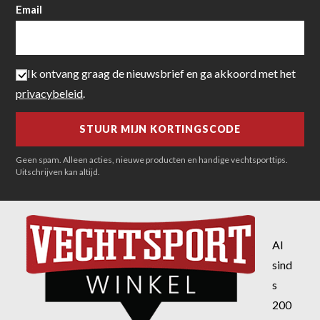
Email
Ik ontvang graag de nieuwsbrief en ga akkoord met het
privacybeleid
.
Geen spam. Alleen acties, nieuwe producten en handige vechtsporttips.
Uitschrijven kan altijd.
Al
sind
s
200