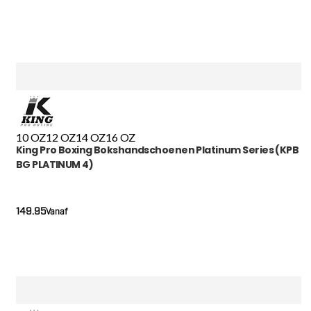
10 OZ
12 OZ
14 OZ
16 OZ
King Pro Boxing Bokshandschoenen Platinum Series (KPB
BG PLATINUM 4)
149.95
Vanaf