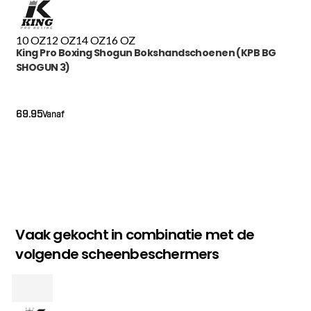
10 OZ
12 OZ
14 OZ
16 OZ
King Pro Boxing Shogun Bokshandschoenen (KPB BG
SHOGUN 3)
69.95
Vanaf
Vaak gekocht in combinatie met de
volgende scheenbeschermers