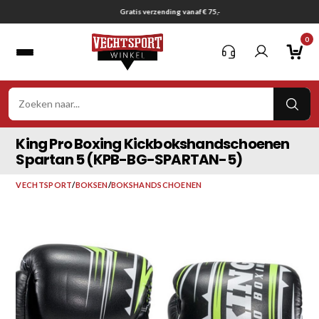
Ga
Gratis verzending vanaf € 75,-
naar
0
inhoud
VER
ZOE
King Pro Boxing Kickbokshandschoenen
Spartan 5 (KPB-BG-SPARTAN-5)
VECHTSPORT
/
BOKSEN
/
BOKSHANDSCHOENEN