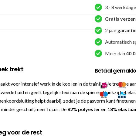
broekjes
3 - 8 werkdage
-
NFC
Gratis verze
-
2 jaar
garanti
Zwart
/
Automatisch s
Rood
Meer dan
40.0
aantal
oek trekt
Betaal gemakkel
t voor intensief werk in de kooi en in de training. Je trekt ze aa
ede huid en geeft tegelijk steun aan de spieren. Dankzij het elastisc
innenkoordsluiting helpt daarbij, zodat je de pasvorm kunt finetunen
: minder geschuif, meer focus. De
82% polyester en 18% elastaa
eg voor de rest