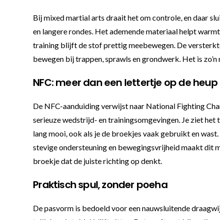
Bij mixed martial arts draait het om controle, en daar s
en langere rondes. Het ademende materiaal helpt warmte e
training blijft de stof prettig meebewegen. De versterkte
bewegen bij trappen, sprawls en grondwerk. Het is zo’n 
NFC: meer dan een lettertje op de heup
De NFC-aanduiding verwijst naar National Fighting Cha
serieuze wedstrijd- en trainingsomgevingen. Je ziet het 
lang mooi, ook als je de broekjes vaak gebruikt en wast.
stevige ondersteuning en bewegingsvrijheid maakt dit mod
broekje dat de juiste richting op denkt.
Praktisch spul, zonder poeha
De pasvorm is bedoeld voor een nauwsluitende draagwijze