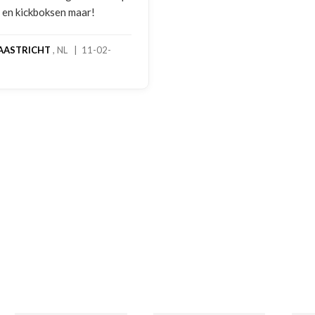
foto's. Dezelfde avond werd
gebeld door Hans van den I
handschoenen bleken een
geretourneerd product, maa
stond nergens vermeld. Sam
een goede oplossing gekom
een extra korting voor de
handschoenen. En binnen en
dagen stond het bedrag al o
rekening. Echt top!
MADO
, NL | 30-01-2026