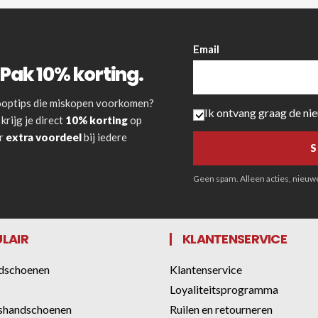
Email
Pak 10% korting.
 kooptips die miskopen voorkomen?
Ik ontvang graag de ni
krijg je direct
10% korting
op
or
extra voordeel
bij iedere
Geen spam. Alleen acties, nieuwe 
LAIR
KLANTENSERVICE
dschoenen
Klantenservice
Loyaliteitsprogramma
shandschoenen
Ruilen en retourneren