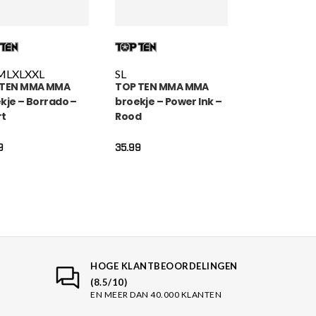
M
L
XL
XXL
S
L
 TEN MMA MMA
TOP TEN MMA MMA
kje – Borrado –
broekje – Power Ink –
rt
Rood
9
35.99
HOGE KLANTBEOORDELINGEN
(8.5/10)
EN MEER DAN 40.000 KLANTEN