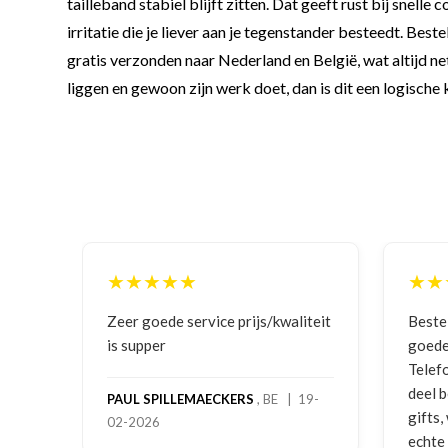
tailleband stabiel blijft zitten. Dat geeft rust bij snel
irritatie die je liever aan je tegenstander besteedt. Bes
gratis verzonden naar Nederland en België, wat altijd ne
liggen en gewoon zijn werk doet, dan is dit een logische 
★★★★★
★★
iteit
Bestelling gedaan vanwege
Goede
goede prijzen en product!
Telefonisch contact gehad en 1e
JULIA
deel bestelling al ontvangen met
 19-
gifts, waardoor je oog merkt voor
echte service. Nu nog wachten op