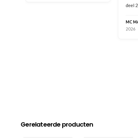
deel 2 en kickboksen maar!
MC MAASTRICHT
, NL | 11-02-
2026
Gerelateerde producten