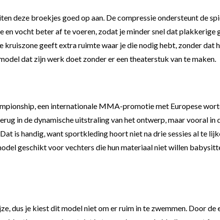
luiten deze broekjes goed op aan. De compressie ondersteunt de spi
n vocht beter af te voeren, zodat je minder snel dat plakkerige gev
 kruiszone geeft extra ruimte waar je die nodig hebt, zonder dat he
model dat zijn werk doet zonder er een theaterstuk van te maken.
mpionship, een internationale MMA-promotie met Europese wortels
terug in de dynamische uitstraling van het ontwerp, maar vooral in 
 Dat is handig, want sportkleding hoort niet na drie sessies al te 
el geschikt voor vechters die hun materiaal niet willen babysitte
, dus je kiest dit model niet om er ruim in te zwemmen. Door de e