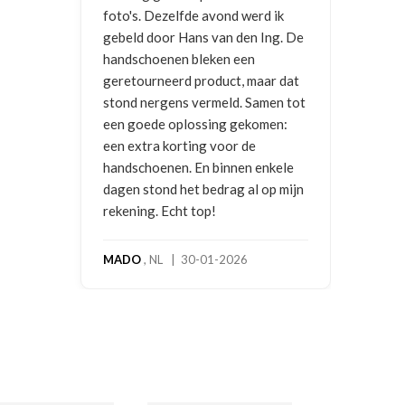
 ik
ng. De
r dat
en tot
en:
kele
p mijn