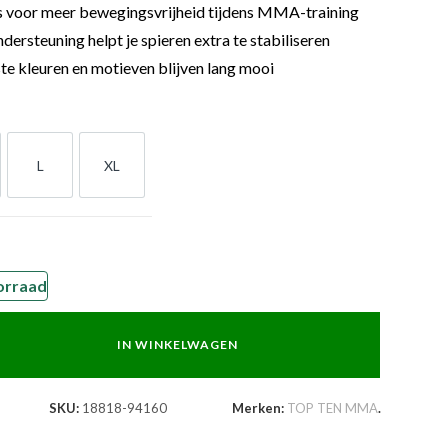
s voor meer bewegingsvrijheid tijdens MMA-training
rsteuning helpt je spieren extra te stabiliseren
ste kleuren en motieven blijven lang mooi
L
XL
L
XL
orraad
IN WINKELWAGEN
SKU:
18818-94160
Merken:
TOP TEN MMA
.