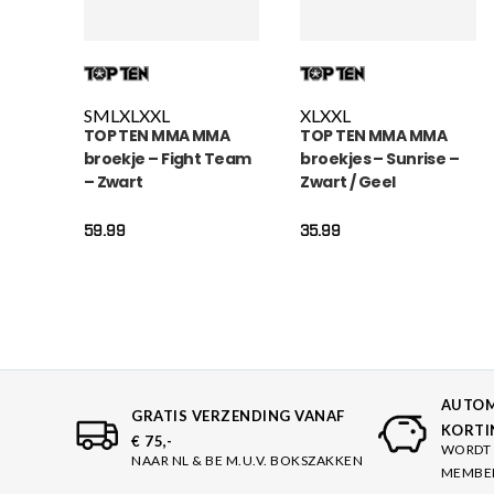
S
M
L
XL
XXL
XL
XXL
TOP TEN MMA MMA
TOP TEN MMA MMA
broekje – Fight Team
broekjes – Sunrise –
– Zwart
Zwart / Geel
59.99
35.99
AUTOM
GRATIS VERZENDING VANAF
KORTI
€ 75,-
WORDT 
NAAR NL & BE M.U.V. BOKSZAKKEN
MEMBE