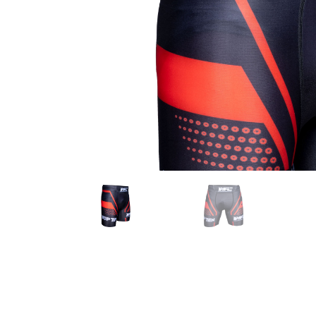
Karate
Voor dam
Zakhand
Taekwondo
Trainin
Brazilian Jiu jitsu
Bokszak
Bevestig
Krav Maga
bokszak
Bokspop
Stoot- e
Stootkus