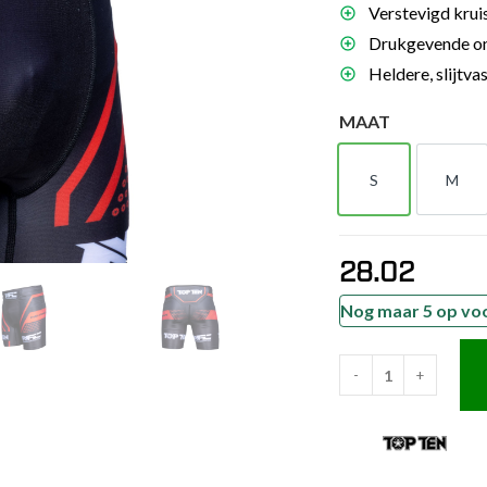
Verstevigd krui
es
Drukgevende onde
schoenen
Heldere, slijtva
gsartikelen
MAAT
ingsmateriaal
S
M
S
M
pen
n trapkussens
28.02
sens en pads
Nog maar 5 op vo
-
+
TOP
TEN
MMA
MMA