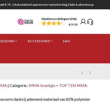
naf € 75,- | Automatisch sparen voor extra korting | Sale & uitverkoop
Klantbeoordelingen (206)
end
8.5
/10
opdracht
TKLEDING
ACCESSOIRES
SALE
kjes
MMA
| Categorie :
MMA broekjes
>
TOP TEN MMA
asvorm dankzij ademend materiaal van 82% polyester