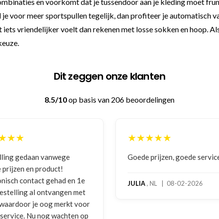
le combinaties en voorkomt dat je tussendoor aan je kleding moet fru
tel je voor meer sportspullen tegelijk, dan profiteer je automatisch
t iets vriendelijker voelt dan rekenen met losse sokken en hoop. Al
keuze.
Dit zeggen onze klanten
8.5/10
op basis van 206 beoordelingen
★★★
★★★★★
 prijzen, goede service
Zeer betrouwbaar en persoo
benadering van de klant. Ze
hoog servicelevel. Bestelde
, NL | 08-02-2026
bokshandschoenen hadden
gebruikssporen. Hierover e
melding gedaan per e-mail 