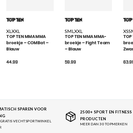
XL
XXL
S
M
L
XXL
XS
S
TOP TEN MMA MMA
TOP TEN MMA MMA-
TOP
broekje – COMBat –
broekje – Fight Team
broe
Blauw
– Blauw
Zwa
44.99
59.99
63.9
ATISCH SPAREN VOOR
2500+ SPORT EN FITNESS
NG
PRODUCTEN
GRATIS VECHTSPORTWINKEL
MEER DAN 30 TOPMERKEN
R