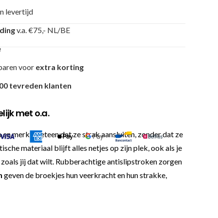
n levertijd
nding
v.a. €75,- NL/BE
e
paren voor
extra korting
00 tevreden klanten
ijk met o.a.
n en merkt meteen dat ze strak aansluiten, zonder dat ze
he materiaal blijft alles netjes op zijn plek, ook als je
 zoals jij dat wilt. Rubberachtige antislipstroken zorgen
n
geven de broekjes hun veerkracht en hun strakke,