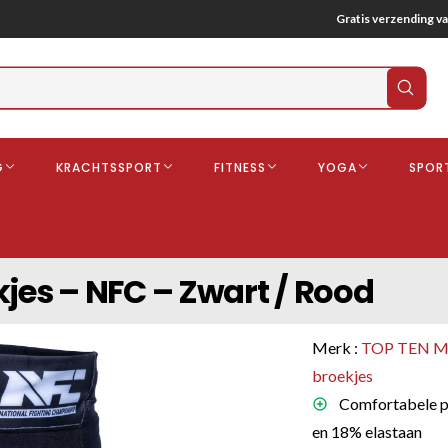
Gratis verzending va
Verz
zoek
G
KRACHTSSPORT
FITNESS
YOGA
SPOR
ndschoenen
Boksbeschermers
Boksbroe
Bandages
es – NFC – Zwart / Rood
Gebitsbescherming
dschoenen
Merk :
TOP TEN 
o
broekjes
Comfortabele p
deren
en 18% elastaan