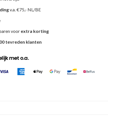
nding
v.a. €75,- NL/BE
e
paren voor
extra korting
00 tevreden klanten
ijk met o.a.