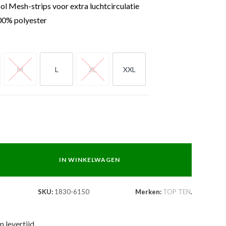
l Mesh-strips voor extra luchtcirculatie
0% polyester
M
L
XL
XXL
M
L
XL
XXL
IN WINKELWAGEN
SKU:
1830-6150
Merken:
TOP TEN
.
n levertijd