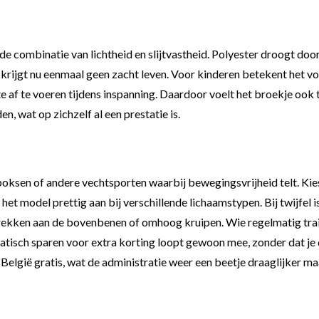
n de combinatie van lichtheid en slijtvastheid. Polyester droogt doo
g krijgt nu eenmaal geen zacht leven. Voor kinderen betekent het
 af te voeren tijdens inspanning. Daardoor voelt het broekje ook
en, wat op zichzelf al een prestatie is.
kboksen of andere vechtsporten waarbij bewegingsvrijheid telt. Kie
 het model prettig aan bij verschillende lichaamstypen. Bij twijfel 
 trekken aan de bovenbenen of omhoog kruipen. Wie regelmatig trai
omatisch sparen voor extra korting loopt gewoon mee, zonder dat je
België gratis, wat de administratie weer een beetje draaglijker ma