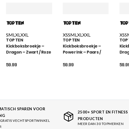
S
M
L
XL
XXL
XS
S
M
L
XL
XXL
XS
S
TOP TEN
TOP TEN
TOP
Kickboksbroekje –
Kickboksbroekje –
Kick
Dragon – Zwart / Roze
Power Ink – Paars /
Drag
Goud
Bla
59.99
59.99
59.9
ATISCH SPAREN VOOR
2500+ SPORT EN FITNESS
NG
PRODUCTEN
GRATIS VECHTSPORTWINKEL
MEER DAN 30 TOPMERKEN
R