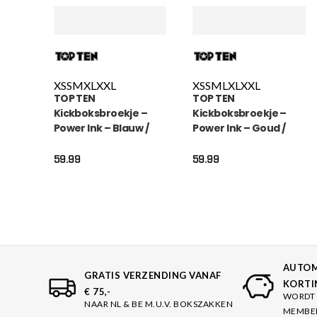
XS
S
M
XL
XXL
XS
S
M
L
XL
XXL
TOP TEN
TOP TEN
Kickboksbroekje –
Kickboksbroekje –
Power Ink – Blauw /
Power Ink – Goud /
Goud
Zwart
59.99
59.99
AUTOM
GRATIS VERZENDING VANAF
KORTI
€ 75,-
WORDT 
NAAR NL & BE M.U.V. BOKSZAKKEN
MEMBE