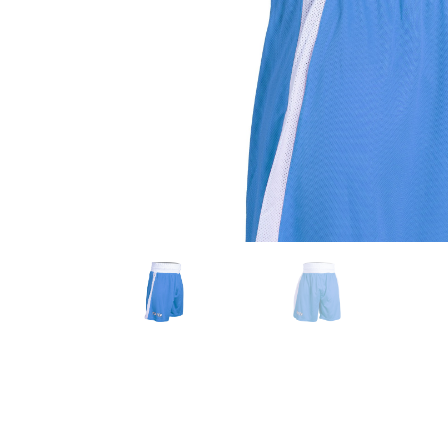
Karate
Voor dam
Zakhand
Taekwondo
Trainin
Brazilian Jiu jitsu
Bokszak
Bevestig
Krav Maga
bokszak
Bokspop
Stoot- e
Stootkus