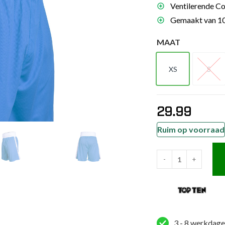
Ventilerende Coo
es
Gemaakt van 10
schoenen
MAAT
gsartikelen
XS
S
ingsmateriaal
XS
S
pen
29.99
n trapkussens
sens en pads
Ruim op voorraad
-
+
TOP
TEN
Kickboksbroekje
-
Competition
3 - 8 werkdage