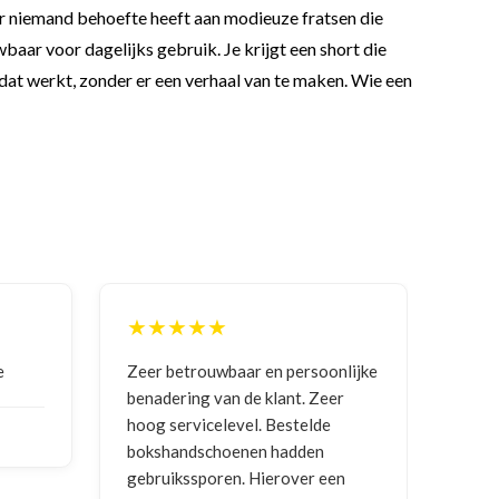
aar niemand behoefte heeft aan modieuze fratsen die
baar voor dagelijks gebruik. Je krijgt een short die
 dat werkt, zonder er een verhaal van te maken. Wie een
★★★★★
★
e
Zeer betrouwbaar en persoonlijke
Goed
benadering van de klant. Zeer
ontv
hoog servicelevel. Bestelde
bokshandschoenen hadden
NIC
gebruikssporen. Hierover een
2026