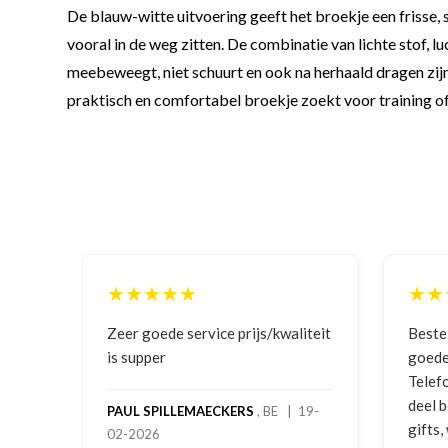
De blauw-witte uitvoering geeft het broekje een frisse, 
vooral in de weg zitten. De combinatie van lichte stof, 
meebeweegt, niet schuurt en ook na herhaald dragen zijn 
praktisch en comfortabel broekje zoekt voor training of 
★★★★★
★★
ging
Zeer goede service prijs/kwaliteit
Beste
is supper
goede
Telef
deel 
PAUL SPILLEMAECKERS
, BE | 19-
gifts
02-2026
-