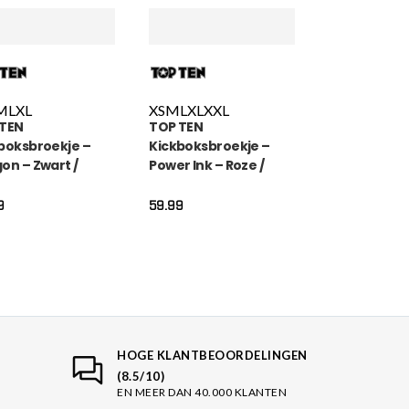
M
L
XL
XS
M
L
XL
XXL
 TEN
TOP TEN
boksbroekje –
Kickboksbroekje –
on – Zwart /
Power Ink – Roze /
uw
Goud
9
59.99
HOGE KLANTBEOORDELINGEN
(8.5/10)
EN MEER DAN 40.000 KLANTEN