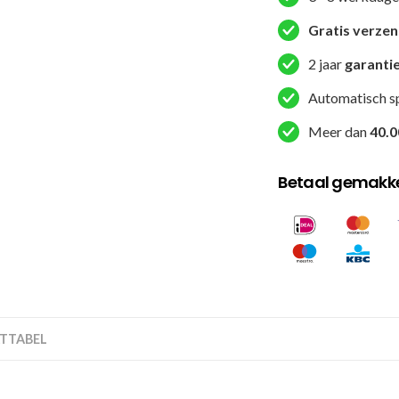
-
Blauw
Gratis verze
/
2 jaar
garanti
Wit
aantal
Automatisch s
Meer dan
40.0
Betaal gemakkel
TTABEL