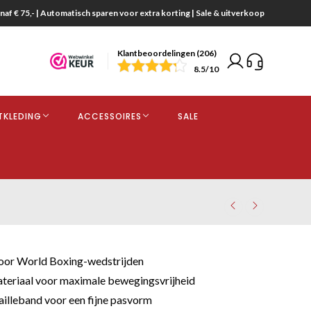
naf € 75,- | Automatisch sparen voor extra korting | Sale & uitverkoop
Klantbeoordelingen (206)
end
8.5
/10
opdracht
TKLEDING
ACCESSOIRES
SALE
kjes
or World Boxing-wedstrijden
teriaal voor maximale bewegingsvrijheid
illeband voor een fijne pasvorm