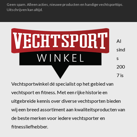
Geen spam. Alleen acties, nieuwe producten en handige vechtsporttips.
Uitschrijven kan altijd.
Al
sind
s
200
7 is
Vechtsportwinkel dé specialist op het gebied van
vechtsport en fitness. Met een rijke historie en
uitgebreide kennis over diverse vechtsporten bieden
wij een breed assortiment aan kwaliteitsproducten van
de beste merken voor iedere vechtsporter en
fitnessliefhebber.