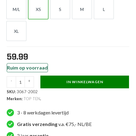
M/L
XS
S
M
L
M-L
XS
S
M
L
XL
XL
59.99
Ruim op voorraad
-
+
IN WINKELWAGEN
TOP
SKU:
3067-2002
TEN
Merken:
TOP TEN
.
Voetbeschermer
-
3 - 8 werkdagen levertijd
SuperLight
-
Gratis verzending
v.a. €75,- NL/BE
Geel
2 jaar
garantie