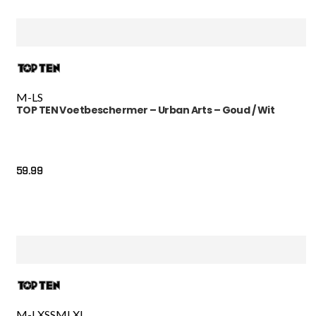
M-L
S
TOP TEN Voetbeschermer – Urban Arts – Goud / Wit
59.99
M-L
XS
S
M
L
XL