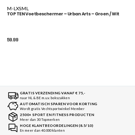
M-L
XS
M
L
TOP TEN Voetbeschermer – Urban Arts – Groen / Wit
59.99
GRATIS VERZENDING VANAF € 75,-
naar NL & BE m.u.v. bokszakken
AUTOMATISCH SPAREN VOOR KORTING
Wordt gratis Vechtsportwinkel Member
2500+ SPORT EN FITNESS PRODUCTEN
Meer dan 30 Topmerken
HOGE KLANTBEOORDELINGEN (8.5/10)
En meer dan 40.000 klanten