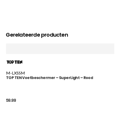
Gerelateerde producten
M-L
XS
S
M
TOP TEN Voetbeschermer – SuperLight – Rood
59.99