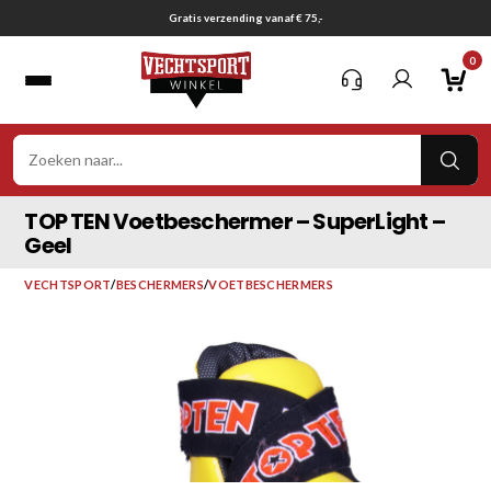
Ga
Gratis verzending vanaf € 75,-
naar
0
inhoud
VER
ZOE
TOP TEN Voetbeschermer – SuperLight –
Geel
VECHTSPORT
/
BESCHERMERS
/
VOETBESCHERMERS