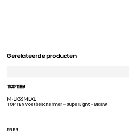
Gerelateerde producten
M-L
XS
S
M
L
XL
TOP TEN Voetbeschermer – SuperLight – Blauw
59.99