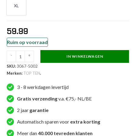
XL
XL
59.99
Ruim op voorraad
-
+
IN WINKELWAGEN
TOP
SKU:
3067-5002
TEN
Merken:
TOP TEN
.
Voetbeschermer
-
3 - 8 werkdagen levertijd
SuperLight
-
Gratis verzending
v.a. €75,- NL/BE
Groen
2 jaar
garantie
aantal
Automatisch sparen voor
extra korting
Meer dan
40.000 tevreden klanten