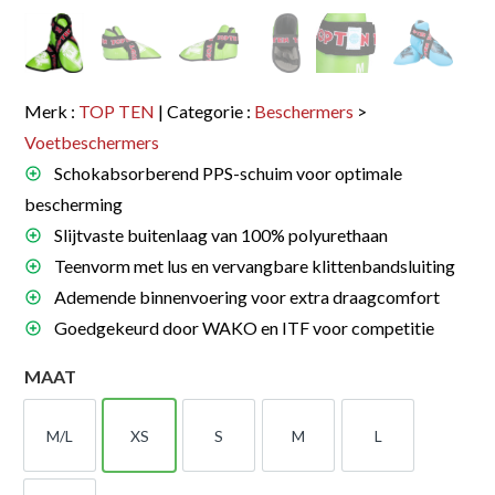
Merk :
TOP TEN
| Categorie :
Beschermers
>
Voetbeschermers
Schokabsorberend PPS-schuim voor optimale
bescherming
Slijtvaste buitenlaag van 100% polyurethaan
Teenvorm met lus en vervangbare klittenbandsluiting
Ademende binnenvoering voor extra draagcomfort
Goedgekeurd door WAKO en ITF voor competitie
MAAT
M/L
XS
S
M
L
M-L
XS
S
M
L