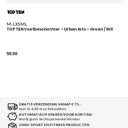
M-L
XS
M
L
TOP TEN Voetbeschermer – Urban Arts – Groen / Wit
59.99
GRATIS VERZENDING VANAF € 75,-
naar NL & BE m.u.v. bokszakken
AUTOMATISCH SPAREN VOOR KORTING
Wordt gratis Vechtsportwinkel Member
2500+ SPORT EN FITNESS PRODUCTEN