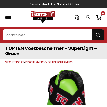
Ga
Gratis verzending vanaf € 75,-
naar
0
inhoud
VER
ZOE
TOP TEN Voetbeschermer – SuperLight –
Groen
VECHTSPORT
/
BESCHERMERS
/
VOETBESCHERMERS