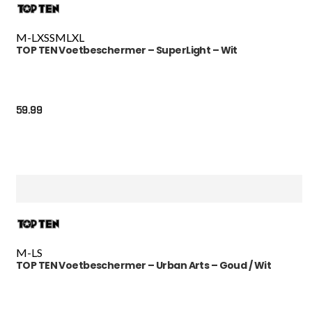
M-L
XS
S
M
L
XL
TOP TEN Voetbeschermer – SuperLight – Wit
59.99
M-L
S
TOP TEN Voetbeschermer – Urban Arts – Goud / Wit