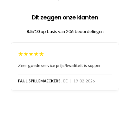
Dit zeggen onze klanten
8.5/10
op basis van 206 beoordelingen
★★★★★
Bestelling gedaan vanwege goede prijzen en
product! Telefonisch contact gehad en 1e deel
bestelling al ontvangen met gifts, waardoor je
oog merkt voor echte service. Nu nog wachten
op deel 2 en kickboksen maar!
MC MAASTRICHT
, NL | 11-02-2026