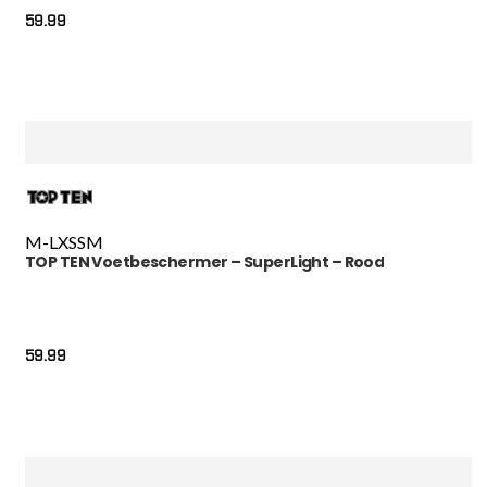
59.99
M-L
XS
S
M
TOP TEN Voetbeschermer – SuperLight – Rood
59.99