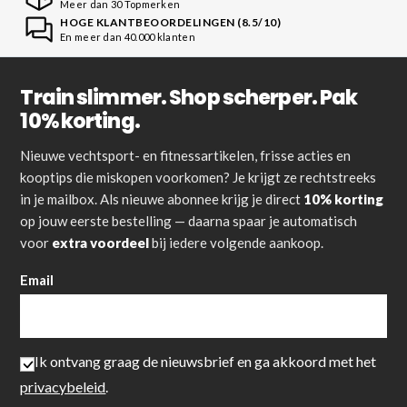
Meer dan 30 Topmerken
HOGE KLANTBEOORDELINGEN (8.5/10)
En meer dan 40.000 klanten
Train slimmer. Shop scherper. Pak
10% korting.
Nieuwe vechtsport- en fitnessartikelen, frisse acties en
kooptips die miskopen voorkomen? Je krijgt ze rechtstreeks
in je mailbox. Als nieuwe abonnee krijg je direct
10% korting
op jouw eerste bestelling — daarna spaar je automatisch
voor
extra voordeel
bij iedere volgende aankoop.
Email
Ik ontvang graag de nieuwsbrief en ga akkoord met het
privacybeleid
.