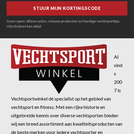
Geen spam. Alleen acties, nieuwe producten en handige vechtsporttips.
Uitschrijven kan altijd.
Al
sind
s
200
7 is
Vechtsportwinkel dé specialist op het gebied van
vechtsport en fitness. Met een rijke historie en
uitgebreide kennis over diverse vechtsporten bieden
wij een breed assortiment aan kwaliteitsproducten van
de beste merken voor iedere vechtsporter en