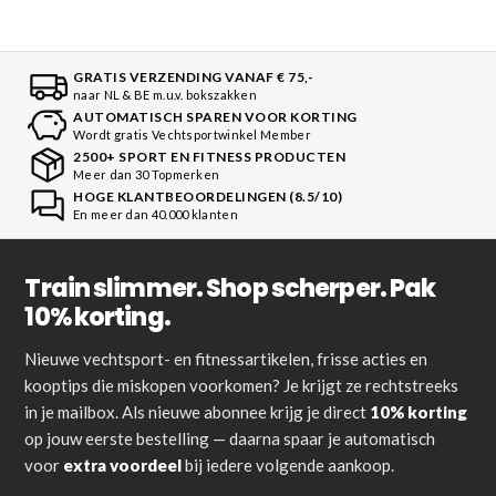
GRATIS VERZENDING VANAF € 75,-
naar NL & BE m.u.v. bokszakken
AUTOMATISCH SPAREN VOOR KORTING
Wordt gratis Vechtsportwinkel Member
2500+ SPORT EN FITNESS PRODUCTEN
Meer dan 30 Topmerken
HOGE KLANTBEOORDELINGEN (8.5/10)
En meer dan 40.000 klanten
Train slimmer. Shop scherper. Pak
10% korting.
Nieuwe vechtsport- en fitnessartikelen, frisse acties en
kooptips die miskopen voorkomen? Je krijgt ze rechtstreeks
in je mailbox. Als nieuwe abonnee krijg je direct
10% korting
op jouw eerste bestelling — daarna spaar je automatisch
voor
extra voordeel
bij iedere volgende aankoop.