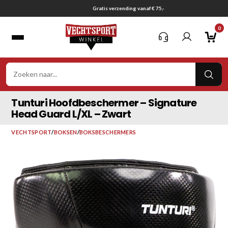
Ga
Gratis verzending vanaf € 75,-
naar
0
inhoud
VER
ZOE
Tunturi Hoofdbeschermer – Signature
Head Guard L/XL – Zwart
VECHTSPORT
/
BOKSEN
/
BOKSBESCHERMERS