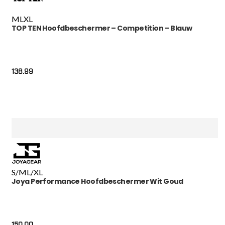
M
L
XL
TOP TEN Hoofdbeschermer – Competition – Blauw
138.99
S/M
L/XL
Joya Performance Hoofdbeschermer Wit Goud
150.00