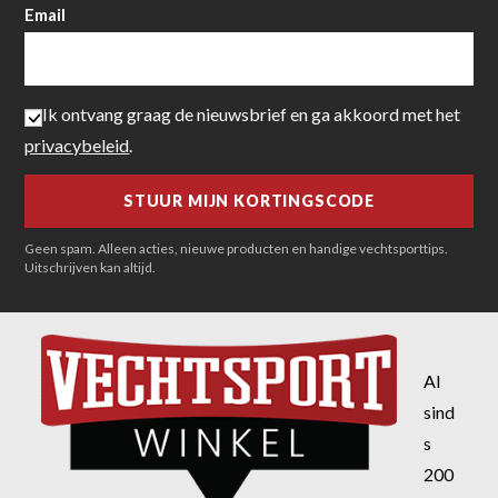
Email
Ik ontvang graag de nieuwsbrief en ga akkoord met het
privacybeleid
.
Geen spam. Alleen acties, nieuwe producten en handige vechtsporttips.
Uitschrijven kan altijd.
Al
sind
s
200