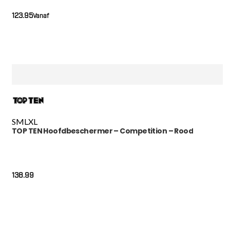
123.95
Vanaf
S
M
L
XL
TOP TEN Hoofdbeschermer – Competition – Rood
138.99