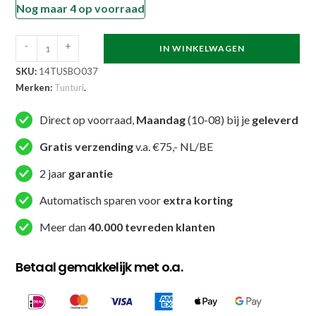
Nog maar 4 op voorraad
Tunturi
-
+
IN WINKELWAGEN
Hoofdbeschermer
SKU:
14TUSBO037
-
Merken:
Tunturi
.
Signature
Head
Direct op voorraad,
Maandag
(10-08) bij je
geleverd
Guard
Gratis verzending
v.a. €75,- NL/BE
L/XL
-
2 jaar
garantie
Zwart
Automatisch sparen voor
extra korting
aantal
Meer dan
40.000 tevreden klanten
Betaal gemakkelijk met o.a.