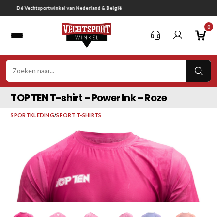
Ga
Gratis verzending vanaf € 75,-
naar
0
inhoud
VER
ZOE
TOP TEN T-shirt – Power Ink – Roze
SPORTKLEDING
/
SPORT T-SHIRTS