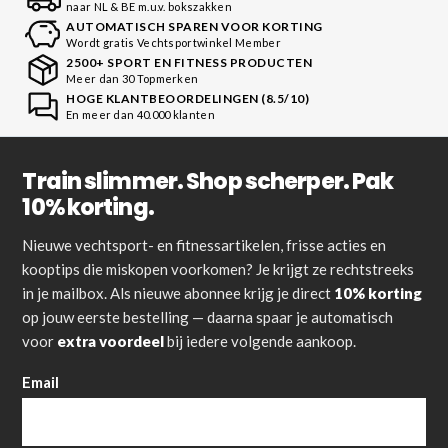
naar NL & BE m.u.v. bokszakken
AUTOMATISCH SPAREN VOOR KORTING
Wordt gratis Vechtsportwinkel Member
2500+ SPORT EN FITNESS PRODUCTEN
Meer dan 30 Topmerken
HOGE KLANTBEOORDELINGEN (8.5/10)
En meer dan 40.000 klanten
Train slimmer. Shop scherper. Pak
10% korting.
Nieuwe vechtsport- en fitnessartikelen, frisse acties en
kooptips die miskopen voorkomen? Je krijgt ze rechtstreeks
in je mailbox. Als nieuwe abonnee krijg je direct
10% korting
op jouw eerste bestelling — daarna spaar je automatisch
voor
extra voordeel
bij iedere volgende aankoop.
Email