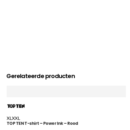
MC MAASTRICHT
, NL | 11-02-2026
Gerelateerde producten
XL
XXL
TOP TEN T-shirt – Power Ink – Rood