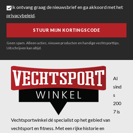
Ik ontvang graag de nieuwsbrief en ga akkoord met het
privacybeleid
.
Geen spam. Alleen acties, nieuwe producten en handige vechtsporttips.
Uitschrijven kan altijd.
Al
sind
s
200
7 is
Vechtsportwinkel dé specialist op het gebied van
vechtsport en fitness. Met een rijke historie en