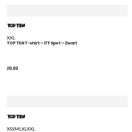
XXL
TOP TEN T-shirt – ITF Spot – Zwart
29.99
XS
S
M
L
XL
XXL