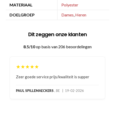
MATERIAAL
Polyester
DOELGROEP
Dames
,
Heren
Dit zeggen onze klanten
8.5/10
op basis van 206 beoordelingen
★★★★★
Bestelling gedaan vanwege goede prijzen en
product! Telefonisch contact gehad en 1e deel
bestelling al ontvangen met gifts, waardoor je
oog merkt voor echte service. Nu nog wachten
op deel 2 en kickboksen maar!