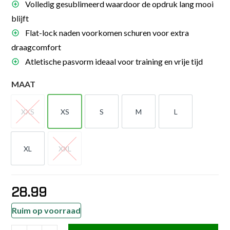
Volledig gesublimeerd waardoor de opdruk lang mooi
blijft
Flat-lock naden voorkomen schuren voor extra
draagcomfort
Atletische pasvorm ideaal voor training en vrije tijd
MAAT
XXS
XS
S
M
L
XXS
XS
S
M
L
XL
XXL
XL
XXL
28.99
Ruim op voorraad