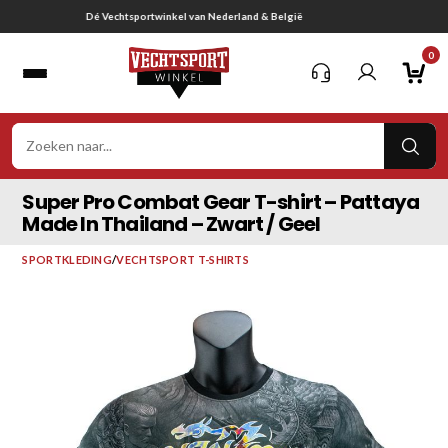
Ga
Gratis verzending vanaf € 75,-
naar
0
inhoud
VER
ZOE
Super Pro Combat Gear T-shirt – Pattaya
Made In Thailand – Zwart / Geel
SPORTKLEDING
/
VECHTSPORT T-SHIRTS