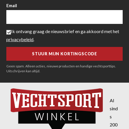
Email
Ik ontvang graag de nieuwsbrief en ga akkoord met het
privacybeleid
.
Geen spam. Alleen acties, nieuwe producten en handige vechtsporttips.
Uitschrijven kan altijd.
Al
sind
s
200