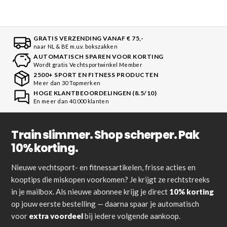
GRATIS VERZENDING VANAF € 75,-
naar NL & BE m.u.v. bokszakken
AUTOMATISCH SPAREN VOOR KORTING
Wordt gratis Vechtsportwinkel Member
2500+ SPORT EN FITNESS PRODUCTEN
Meer dan 30 Topmerken
HOGE KLANTBEOORDELINGEN (8.5/10)
En meer dan 40.000 klanten
Train slimmer. Shop scherper. Pak
10% korting.
Nieuwe vechtsport- en fitnessartikelen, frisse acties en
kooptips die miskopen voorkomen? Je krijgt ze rechtstreeks
in je mailbox. Als nieuwe abonnee krijg je direct
10% korting
op jouw eerste bestelling — daarna spaar je automatisch
voor
extra voordeel
bij iedere volgende aankoop.