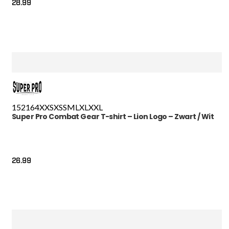
28.99
152
164
XXS
XS
S
M
L
XL
XXL
Super Pro Combat Gear T-shirt – Lion Logo – Zwart / Wit
26.99