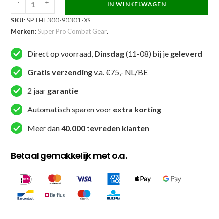
-
+
IN WINKELWAGEN
Super
SKU:
SPTHT300-90301-XS
Pro
Merken:
Super Pro Combat Gear
.
Combat
Gear
Direct op voorraad,
Dinsdag
(11-08) bij je
geleverd
T-
shirt
Gratis verzending
v.a. €75,- NL/BE
-
2 jaar
garantie
Pattaya
Made
Automatisch sparen voor
extra korting
In
Meer dan
40.000 tevreden klanten
Thailand
-
Betaal gemakkelijk met o.a.
Zwart
/
Geel
aantal