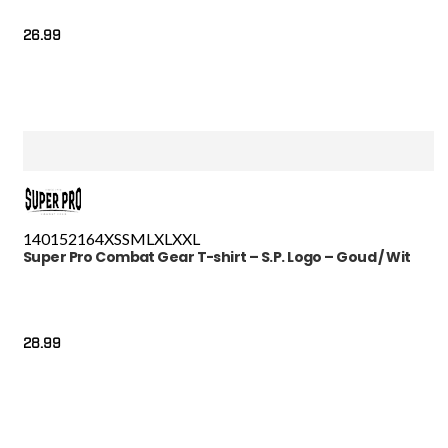
26.99
140
152
164
XS
S
M
L
XL
XXL
Super Pro Combat Gear T-shirt – S.P. Logo – Goud / Wit
28.99