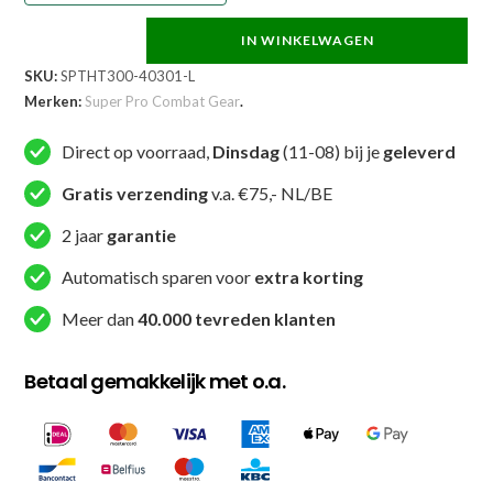
IN WINKELWAGEN
Super
SKU:
SPTHT300-40301-L
Pro
Merken:
Super Pro Combat Gear
.
Combat
Gear
Direct op voorraad,
Dinsdag
(11-08) bij je
geleverd
T-
shirt
Gratis verzending
v.a. €75,- NL/BE
-
2 jaar
garantie
Thai
Pattaya
Automatisch sparen voor
extra korting
Made
Meer dan
40.000 tevreden klanten
In
Thailand
Betaal gemakkelijk met o.a.
-
Rood
/
Geel