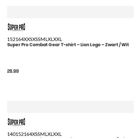
152
164
XXS
XS
S
M
L
XL
XXL
Super Pro Combat Gear T-shirt – Lion Logo – Zwart / Wit
26.99
140
152
164
XS
S
M
L
XL
XXL