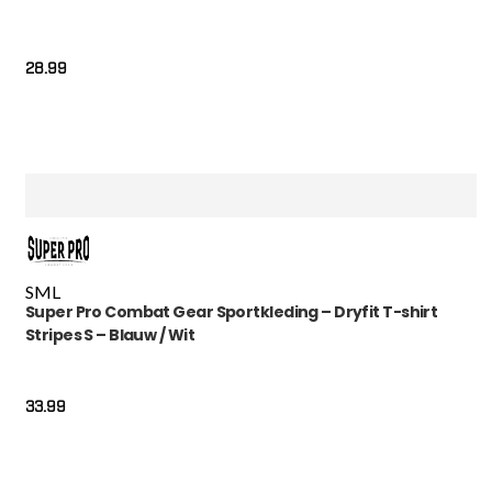
28.99
S
M
L
Super Pro Combat Gear Sportkleding – Dryfit T-shirt
Stripes S – Blauw / Wit
33.99