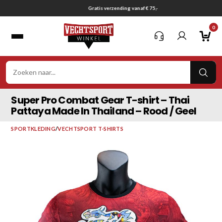
Ga
Gratis verzending vanaf € 75,-
naar
0
inhoud
VER
ZOE
Super Pro Combat Gear T-shirt – Thai
Pattaya Made In Thailand – Rood / Geel
SPORTKLEDING
/
VECHTSPORT T-SHIRTS