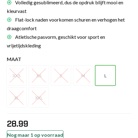
Volledig gesublimeerd, dus de opdruk blijft mooi en
kleurvast
Flat-lock naden voorkomen schuren en verhogen het
draagcomfort
Atletische pasvorm, geschikt voor sport en
vrijetijdskleding
MAAT
XXS
XS
S
M
L
XXS
XS
S
M
L
XL
XXL
XL
XXL
28.99
Nog maar 1 op voorraad